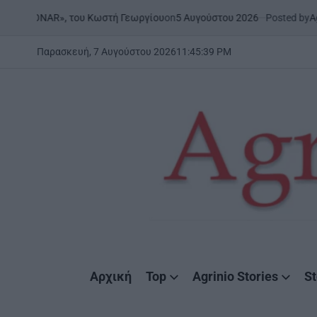
Skip
on
5 Αυγούστου 2026
Posted by
AgrinioStories
AR», του Κωστή Γεωργίου
to
content
Παρασκευή, 7 Αυγούστου 2026
11
:
45
:
40
PM
AgrinioStories
Αρχική
Top
Agrinio Stories
St