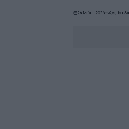
26 Μαΐου 2026
AgrinioSt
on