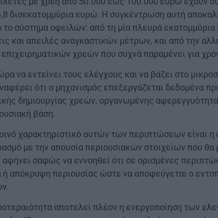
ιλέτες με χρέη από 50.000 έως 100.000 ευρώ έχουν 
6,8 δισεκατομμύρια ευρώ. Η συγκέντρωση αυτή αποκαλύ
ιο το σύστημα οφειλών: από τη μία πλευρά εκατομμύρι
ις και απειλές αναγκαστικών μέτρων, και από την άλλ
κ επιχειρηματικών χρεών που συχνά παραμένει για χρό
ρα να εντείνει τους ελέγχους και να βάζει στο μικρο
ναφέρει ότι ο μηχανισμός επεξεργάζεται δεδομένα πρ
ικής δημιουργίας χρεών, οργανωμένης αφερεγγυότητα
ουσιακή βάση.
οινό χαρακτηριστικό αυτών των περιπτώσεων είναι η
ασμό με την απουσία περιουσιακών στοιχείων που θα
 αφήνει σαφώς να εννοηθεί ότι σε ορισμένες περιπτώ
 ή απόκρυψη περιουσίας ώστε να αποφεύγεται ο εντο
ων.
ροτεραιότητα αποτελεί πλέον η ενεργοποίηση των ελ