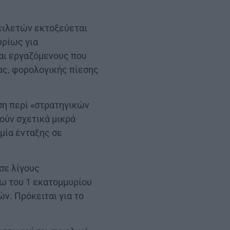
ειλετών εκτοξεύεται
υρίως για
αι εργαζόμενους που
ας, φορολογικής πίεσης
ση περί «στρατηγικών
ούν σχετικά μικρά
μία ένταξης σε
σε λίγους
νω του 1 εκατομμυρίου
ν. Πρόκειται για το