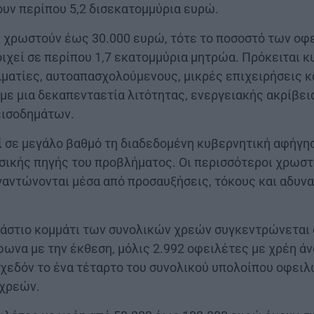
υν περίπου 5,2 δισεκατομμύρια ευρώ.
ι χρωστούν έως 30.000 ευρώ, τότε το ποσοστό των οφ
οιχεί σε περίπου 1,7 εκατομμύρια μητρώα. Πρόκειται κ
ματίες, αυτοαπασχολούμενους, μικρές επιχειρήσεις κ
με μια δεκαπενταετία λιτότητας, ενεργειακής ακρίβει
εισοδημάτων.
ί σε μεγάλο βαθμό τη διαδεδομένη κυβερνητική αφήγη
κής πηγής του προβλήματος. Οι περισσότεροι χρωστ
ιγαντώνονται μέσα από προσαυξήσεις, τόκους και αδυνα
εράστιο κομμάτι των συνολικών χρεών συγκεντρώνεται 
ωνα με την έκθεση, μόλις 2.992 οφειλέτες με χρέη ά
εδόν το ένα τέταρτο του συνολικού υπολοίπου οφειλώ
 χρεών.