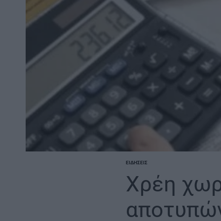
ΕΙΔΉΣΕΙΣ
POSTED
IN
Χρέη χωρί
αποτυπών