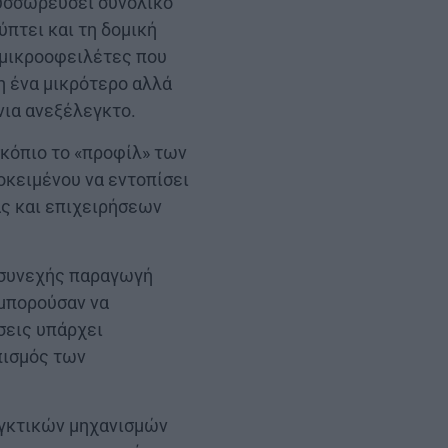
συσσωρεύσει συνολικό
πτει και τη δομική
α μικροοφειλέτες που
η ένα μικρότερο αλλά
νια ανεξέλεγκτο.
σκόπιο το «προφίλ» των
οκειμένου να εντοπίσει
ς και επιχειρήσεων
 συνεχής παραγωγή
 μπορούσαν να
σεις υπάρχει
πισμός των
εγκτικών μηχανισμών