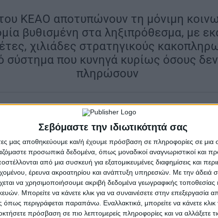
. του ΚΕΑΟ αποτυπώνουν τη μόνιμη κοιν
ομία βυθισμένη στα ληξιπρόθεσμα, με ε
έτες, χιλιάδες στρατηγικούς κακοπληρω
ό σύστημα που κυνηγά κυρίως όσους δεν
πληρώσουν
|
ξησης παραμένουν τα ληξιπρόθεσμα χρέη προς το Κέντ
, επιβεβαιώνοντας ότι η κοινωνική και οικονομική κρί
Σεβόμαστε την ιδιωτικότητά σας
τά πλέον μόνιμα χαρακτηριστικά. Σύμφωνα με την τελ
άτες μας αποθηκεύουμε και/ή έχουμε πρόσβαση σε πληροφορίες σε μια
η έφτασαν τα 51,78 δισεκατομμύρια ευρώ στο τέλος το
ργαζόμαστε προσωπικά δεδομένα, όπως μοναδικοί αναγνωριστικοί και 
στέλλονται από μια συσκευή για εξατομικευμένες διαφημίσεις και περ
ρίπου 470 εκατομμύρια ευρώ μέσα σε μόλις τρεις μήνε
εχομένου, έρευνα ακροατηρίου και ανάπτυξη υπηρεσιών.
Με την άδειά σα
ε σύγκριση με τον Μάρτιο του 2025.
χεται να χρησιμοποιήσουμε ακριβή δεδομένα γεωγραφικής τοποθεσίας 
ών. Μπορείτε να κάνετε κλικ για να συναινέσετε στην επεξεργασία απ
ό που αποτυπώνει όχι μόνο τη διεύρυνση της αδυναμία
 όπως περιγράφεται παραπάνω. Εναλλακτικά, μπορείτε να κάνετε κλικ γ
μιας αγοράς εργασίας που συνεχίζει να παράγει χρέη, 
οκτήσετε πρόσβαση σε πιο λεπτομερείς πληροφορίες και να αλλάξετε τι