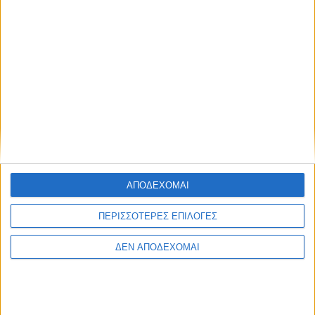
AgrinioStories
ΚΟΙΝΟΠΟΊΗΣΗ
Tags
ΑΝΟΙΚΤΗ ΕΠΙΣΤΟΛΗ
,
Γιώργος Σολτάτος
ΑΠΟΔΕΧΟΜΑΙ
Μπορεί επίσης να σας αρέσουν
ΠΕΡΙΣΣΟΤΕΡΕΣ ΕΠΙΛΟΓΕΣ
ΔΕΝ ΑΠΟΔΕΧΟΜΑΙ