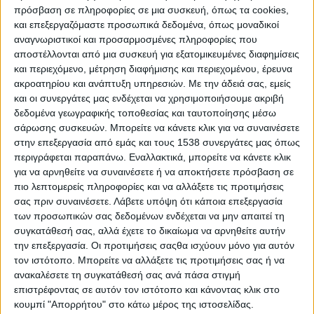
πρόσβαση σε πληροφορίες σε μια συσκευή, όπως τα cookies,
και επεξεργαζόμαστε προσωπικά δεδομένα, όπως μοναδικοί
“Γιώργος Β. Σολτάτος
αναγνωριστικοί και προσαρμοσμένες πληροφορίες που
Αντιπρόσωπος ΤΟΕΒ Παραβόλας. Παραβόλα
αποστέλλονται από μια συσκευή για εξατομικευμένες διαφημίσεις
και περιεχόμενο, μέτρηση διαφήμισης και περιεχομένου, έρευνα
6η Σεπτέμβρη 2022
ακροατηρίου και ανάπτυξη υπηρεσιών.
Με την άδειά σας, εμείς
(Ταχυδρομική διεύθυνση: Γρηγορίου
και οι συνεργάτες μας ενδέχεται να χρησιμοποιήσουμε ακριβή
Λαμπράκη 35Α Αγρίνιο)
δεδομένα γεωγραφικής τοποθεσίας και ταυτοποίησης μέσω
σάρωσης συσκευών. Μπορείτε να κάνετε κλικ για να συναινέσετε
Προς: Τμήμα Αγροτικής Οικονομίας
στην επεξεργασία από εμάς και τους 1538 συνεργάτες μας όπως
περιγράφεται παραπάνω. Εναλλακτικά, μπορείτε να κάνετε κλικ
Αγροτικού Εξηλεκτρισμού & Εκμηχάνισης της
για να αρνηθείτε να συναινέσετε ή να αποκτήσετε πρόσβαση σε
Γεωργίας Αγρινίου – Αγρίνιο
πιο λεπτομερείς πληροφορίες και να αλλάξετε τις προτιμήσεις
σας πριν συναινέσετε.
Λάβετε υπόψη ότι κάποια επεξεργασία
Θέμα: Χορήγηση κυρωμένων εγγράφων .
των προσωπικών σας δεδομένων ενδέχεται να μην απαιτεί τη
συγκατάθεσή σας, αλλά έχετε το δικαίωμα να αρνηθείτε αυτήν
Σχετ: 1. ΠΔΕ/
την επεξεργασία. Οι προτιμήσεις σαςθα ισχύουν μόνο για αυτόν
ΔΑΟΚΠΕΑΙΤ/167241/25161/14.6.2022/
τον ιστότοπο. Μπορείτε να αλλάξετε τις προτιμήσεις σας ή να
Τμήματός σας!
ανακαλέσετε τη συγκατάθεσή σας ανά πάσα στιγμή
επιστρέφοντας σε αυτόν τον ιστότοπο και κάνοντας κλικ στο
Σχετ: 2. Αριθμ. Πρωτ.234 / 12.7.2022 ΤΟΕΒ
κουμπί "Απορρήτου" στο κάτω μέρος της ιστοσελίδας.
Παραβόλας