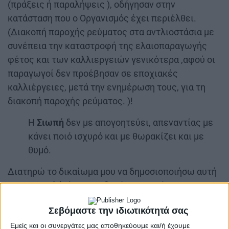
(πράξεις ή παραλήψεις ), οδήγησαν στην
κατάσταση που ο Οργανισμός έχει περιέλθει.
(Διακοπή παροχής ρεύματος στα αντλιοστάσια με
συνέπεια την καταστροφή της ελαιοπαραγωγής
φέτος και των καλλιεργειών γενικότερα ,αφού οι
παραγωγοί δεν προέβησαν σε εποχιακές
καλλιέργειες, μετά την ενημέρωση τους, για τη
διακοπή παροχής ρεύματος. )!
Η
Σιωπή
δεν με απογοητεύει, απεναντίας με
κάνει ποιό ισχυρό και με θωρακίζει και με
θυμό.
Διατηρώ το δικαίωμα μου να δημοσιοποιήσω αυτή
την επιστολή, όταν και δια όποιου τρόπου
θεωρήσω πρόσφορο.
Σεβόμαστε την ιδιωτικότητά σας
Εμείς και οι συνεργάτες μας αποθηκεύουμε και/ή έχουμε