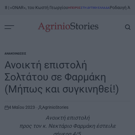
Skip
 «ONAR», του Κωστή Γεωργίου
Ροδαυγή Άρτας | 7/8
ΉΠΕΙΡΟΣ
ΣΤΗ ΔΥΤΙΚΉ ΕΛΛΆΔΑ
to
POSTED
IN
content
AgrinioStories
ΑΝΑΚΟΙΝΏΣΕΙΣ
POSTED
IN
Ανοικτή επιστολή
Σολτάτου σε Φαρμάκη
(Μήπως και συγκινηθεί!)
4 Μαΐου 2023
AgrinioStories
on
Ανοικτή επιστολή
προς τον κ. Νεκτάριο Φαρμάκη έστειλε
σήμερα 4/5.