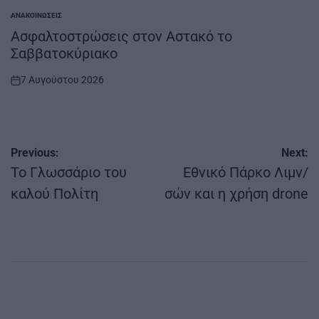
ΑΝΑΚΟΙΝΏΣΕΙΣ
POSTED
IN
Ασφαλτοστρώσεις στον Αστακό το
Σαββατοκύριακο
7 Αυγούστου 2026
on
Πλοήγηση
Previous:
Next:
άρθρων
Το Γλωσσάριο του
Εθνικό Πάρκο Λιμν/
καλού Πολίτη
σών και η χρήση drone