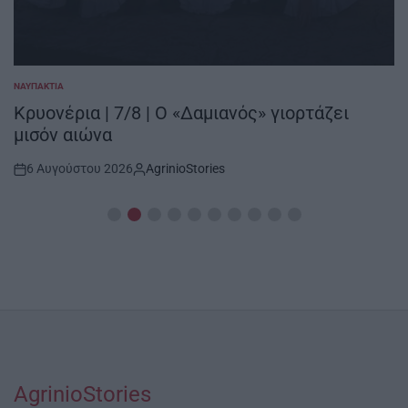
ΝΑΥΠΑΚΤΊΑ
POSTED
IN
Κρυονέρια | 7/8 | Ο «Δαμιανός» γιορτάζει
μισόν αιώνα
6 Αυγούστου 2026
AgrinioStories
Post
By:
Date
AgrinioStories