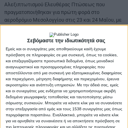
Αλεξιπτωτισμού Ελευθέρας Πτώσεως που
πραγματοποιήθηκαν για πρώτη φορά στο
αεροδρόμιο Μεσολογγίου στις 23 και 24 Μαΐου, με
τη συμμετοχή τριάντα αθλητών από διάφορες
περιοχές της χώρας. Οι συμμετέχοντες
Σεβόμαστε την ιδιωτικότητά σας
πραγματοποίησαν άλματα από ύψος 5.000 ποδιών,
Εμείς και οι συνεργάτες μας αποθηκεύουμε και/ή έχουμε
μετατρέποντας τον ουρανό της λιμνοθάλασσας σε
πρόσβαση σε πληροφορίες σε μια συσκευή, όπως τα cookies,
ένα εντυπωσιακό σκηνικό πολύχρωμων
και επεξεργαζόμαστε προσωπικά δεδομένα, όπως μοναδικοί
αλεξιπτώτων, ενώ οι ίδιοι δήλωσαν
αναγνωριστικοί και προσαρμοσμένες πληροφορίες που
αποστέλλονται από μια συσκευή για εξατομικευμένες διαφημίσεις
εντυπωσιασμένοι τόσο από το φυσικό τοπίο όσο
και περιεχόμενο, μέτρηση διαφήμισης και περιεχομένου, έρευνα
και από τις υποδομές και τη φιλοξενία που
ακροατηρίου και ανάπτυξη υπηρεσιών.
Με την άδειά σας, εμείς
συνάντησαν.
και οι συνεργάτες μας ενδέχεται να χρησιμοποιήσουμε ακριβή
δεδομένα γεωγραφικής τοποθεσίας και ταυτοποίησης μέσω
σάρωσης συσκευών. Μπορείτε να κάνετε κλικ για να συναινέσετε
στην επεξεργασία από εμάς και τους 1538 συνεργάτες μας όπως
περιγράφεται παραπάνω. Εναλλακτικά, μπορείτε να κάνετε κλικ
για να αρνηθείτε να συναινέσετε ή να αποκτήσετε πρόσβαση σε
πιο λεπτομερείς πληροφορίες και να αλλάξετε τις προτιμήσεις