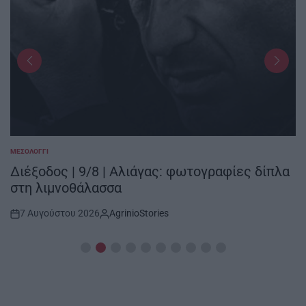
ΜΕΣΟΛΌΓΓΙ
POSTED
IN
Διέξοδος | 9/8 | Αλιάγας: φωτογραφίες δίπλα
στη λιμνοθάλασσα
7 Αυγούστου 2026
AgrinioStories
Post
By:
Date