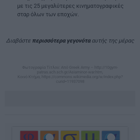
με τις 25 μεγαλύτερες κινηματογραφικές
σταρ όλων των εποχών.
Διαβάστε
περισσότερα γεγονότα
αυτής της μέρας
Φωτογραφία Τίτλου: Από Greek Army – http://10gym-
patras.ach.sch.gr/Asiaminor-war.htm,
Κοινό Κτήμα, https://commons.wikimedia.org/w/index.php?
curid=11937098