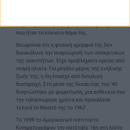
διαζύγιο της με τον Ολίβιε το 1960. Η Λη
κέρδισε το Βραβείο Τόνυ Α΄ Γυναικείου Ρόλου
σε Μιούζικαλ το 1963 για την εμφάνισή της
στην παράσταση Τόβαριτς στο Μπρόντγουεϋ,
που ήταν το κύκνειο άσμα της.
Θεωρούσε ότι η φυσική ομορφιά της δεν
διευκόλυνε την αναγνώρισή των υποκριτικών
της ικανοτήτων. Είχε προβλήματα υγείας από
νεαρή ηλικία. Για μεγάλο μέρος της ενήλικης
ζωής της, η Λη έπασχε από διπολική
διαταραχή. Στα μέσα της δεκαετίας του ’40
διαγνώστηκε με φυματίωση, μια ασθένεια που
την ταλαιπώρησε χρόνια και προκάλεσε
τελικά το θάνατό της το 1967.
Το 1999 το Αμερικανικό Ινστιτούτο
Κινηματογράφου την κατέταξε 16η στη λίστα