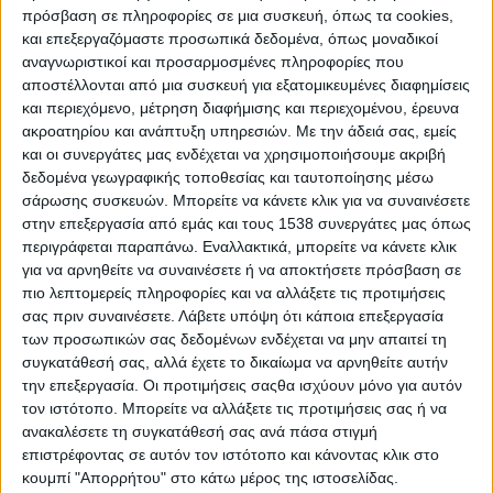
πρόσβαση σε πληροφορίες σε μια συσκευή, όπως τα cookies,
αναστροφή και γενική αντεπίθεση με στόχο
και επεξεργαζόμαστε προσωπικά δεδομένα, όπως μοναδικοί
τις ελληνικές θέσεις ανατολικά του Εσκί
αναγνωριστικοί και προσαρμοσμένες πληροφορίες που
αποστέλλονται από μια συσκευή για εξατομικευμένες διαφημίσεις
Σεχίρ.
και περιεχόμενο, μέτρηση διαφήμισης και περιεχομένου, έρευνα
ακροατηρίου και ανάπτυξη υπηρεσιών.
Με την άδειά σας, εμείς
Έτσι την 7η Ιουλίου με τη συγκατάθεση του
και οι συνεργάτες μας ενδέχεται να χρησιμοποιήσουμε ακριβή
Κεμάλ που είχε επισκεφθεί το μέτωπο την 6η
δεδομένα γεωγραφικής τοποθεσίας και ταυτοποίησης μέσω
Ιουλίου, εξέδωσε διαταγή παράταξης του
σάρωσης συσκευών. Μπορείτε να κάνετε κλικ για να συναινέσετε
τουρκικού στρατού στην γραμμή Μποζ Νταγ –
στην επεξεργασία από εμάς και τους 1538 συνεργάτες μας όπως
περιγράφεται παραπάνω. Εναλλακτικά, μπορείτε να κάνετε κλικ
Σαρρή Μπαμπά – Σεϊντή Γαζί με σκοπό την
για να αρνηθείτε να συναινέσετε ή να αποκτήσετε πρόσβαση σε
αντεπίθεση, προσδοκώντας τον αιφνιδιασμό
πιο λεπτομερείς πληροφορίες και να αλλάξετε τις προτιμήσεις
του ελληνικού στρατού και την ανατροπή του.
σας πριν συναινέσετε.
Λάβετε υπόψη ότι κάποια επεξεργασία
των προσωπικών σας δεδομένων ενδέχεται να μην απαιτεί τη
Το ελληνικό Επιτελείο δεν προέβλεψε αυτήν
συγκατάθεσή σας, αλλά έχετε το δικαίωμα να αρνηθείτε αυτήν
την επιθετική αναστροφή των Τούρκων.
την επεξεργασία. Οι προτιμήσεις σαςθα ισχύουν μόνο για αυτόν
τον ιστότοπο. Μπορείτε να αλλάξετε τις προτιμήσεις σας ή να
Έτσι ξεκίνησε τα χαράματα της 8ης Ιουλίου η
ανακαλέσετε τη συγκατάθεσή σας ανά πάσα στιγμή
μάχη του Εσκή Σεχίρ, η οποία
επιστρέφοντας σε αυτόν τον ιστότοπο και κάνοντας κλικ στο
διαδραματίσθηκε σε ανοιχτό πεδίο και με
κουμπί "Απορρήτου" στο κάτω μέρος της ιστοσελίδας.