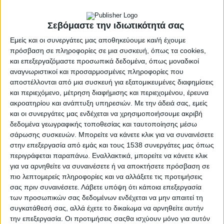
τουλάχιστον δύο δεκαετίες πολλοί είναι εκείνοι
Σεβόμαστε την ιδιωτικότητά σας
που δεν γνωρίζουν για την παγκόσμια ημέρα.
Ο γενικότερος σκοπός της μέρας τόσο στην αρχή
Εμείς και οι συνεργάτες μας αποθηκεύουμε και/ή έχουμε
πρόσβαση σε πληροφορίες σε μια συσκευή, όπως τα cookies,
όσο και ως σήμερα ήταν να ευαισθητοποιήσει τον
και επεξεργαζόμαστε προσωπικά δεδομένα, όπως μοναδικοί
κόσμο γύρω από θέματα υγείας που αφορούν τα
αναγνωριστικοί και προσαρμοσμένες πληροφορίες που
αγόρια και τους άνδρες. Παράλληλα, στόχος ήταν
αποστέλλονται από μια συσκευή για εξατομικευμένες διαφημίσεις
και περιεχόμενο, μέτρηση διαφήμισης και περιεχομένου, έρευνα
να βελτιωθούν οι σχέσεις των φύλων, να
ακροατηρίου και ανάπτυξη υπηρεσιών.
Με την άδειά σας, εμείς
προωθηθεί περαιτέρω η ισότητα μεταξύ των
και οι συνεργάτες μας ενδέχεται να χρησιμοποιήσουμε ακριβή
φύλων, αλλά και να προωθηθούν σωστά και υγιή
δεδομένα γεωγραφικής τοποθεσίας και ταυτοποίησης μέσω
ανδρικά πρότυπα.
σάρωσης συσκευών. Μπορείτε να κάνετε κλικ για να συναινέσετε
στην επεξεργασία από εμάς και τους 1538 συνεργάτες μας όπως
Έτσι, λοιπόν η Παγκόσμια Ημέρα του Άνδρα είναι
περιγράφεται παραπάνω. Εναλλακτικά, μπορείτε να κάνετε κλικ
εδώ για να υπενθυμίσει σε όλους τους άνδρες να
για να αρνηθείτε να συναινέσετε ή να αποκτήσετε πρόσβαση σε
προσέχουν τη σωματική και ψυχική τους υγεία.
πιο λεπτομερείς πληροφορίες και να αλλάξετε τις προτιμήσεις
σας πριν συναινέσετε.
Λάβετε υπόψη ότι κάποια επεξεργασία
Παράλληλα, θέλει να υπενθυμίσει σε όλους τους
των προσωπικών σας δεδομένων ενδέχεται να μην απαιτεί τη
άνδρες και τις γυναίκες τη σημασία των ανδρών
συγκατάθεσή σας, αλλά έχετε το δικαίωμα να αρνηθείτε αυτήν
στη σημερινή κοινωνία, αλλά και να προβάλλει
την επεξεργασία. Οι προτιμήσεις σαςθα ισχύουν μόνο για αυτόν