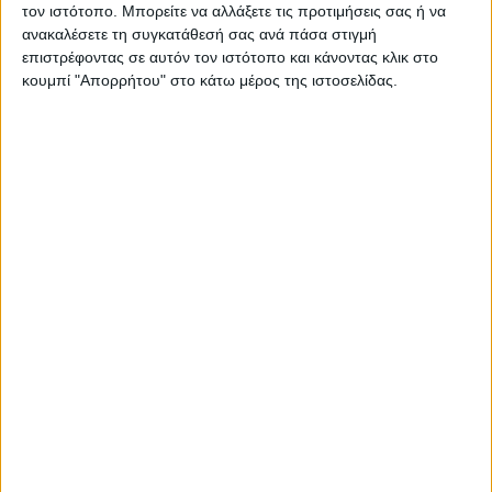
θετικά ανδρικά πρότυπα.
τον ιστότοπο. Μπορείτε να αλλάξετε τις προτιμήσεις σας ή να
ανακαλέσετε τη συγκατάθεσή σας ανά πάσα στιγμή
επιστρέφοντας σε αυτόν τον ιστότοπο και κάνοντας κλικ στο
κουμπί "Απορρήτου" στο κάτω μέρος της ιστοσελίδας.
Ημέρα της Γυναικείας
Επιχειρηματικότητας
Αμερικανικής εμπνεύσεως, η Ημέρα
Γυναικείας Επιχειρηματικότητας
καθιερώθηκε το 2014 και έκτοτε γιορτάζεται
κάθε χρόνο στις 19 Νοεμβρίου, σε 144 χώρες
του κόσμου. Η πρωτοβουλία ανήκε στην