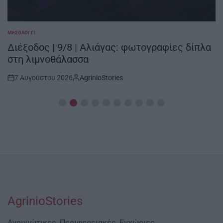
ΜΕΣΟΛΌΓΓΙ
POSTED
IN
Διέξοδος | 9/8 | Αλιάγας: φωτογραφίες δίπλα
στη λιμνοθάλασσα
7 Αυγούστου 2026
AgrinioStories
Post
By:
Date
AgrinioStories
Αγρινιώτικες, Περιφερειακές, Εγχώριες