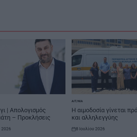
ΑΙΤ/ΝΊΑ
POSTED
IN
ι | Απολογισμός
Η αιμοδοσία γίνεται πρ
άτη – Προκλήσεις
και αλληλεγγύης
υ 2026
8 Ιουλίου 2026
on