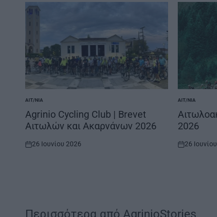
ΑΙΤ/ΝΊΑ
ΑΙΤ/ΝΊΑ
POSTED
POSTED
IN
IN
Agrinio Cycling Club | Brevet
Αιτωλοακ
Αιτωλών και Ακαρνάνων 2026
2026
26 Ιουνίου 2026
26 Ιουνίο
on
on
Περισσότερα από AgrinioStories