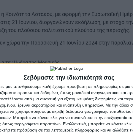
 η Κοινότητα Αστακού, με αφορμή την Ευρωπαϊκή Ημέρ
 στις 21 Ιουνίου, διοργανώνουν εκδήλωση, με στόχο τ
ιξη του πλούσιου πολιτιστικού πλούτου της περιοχής.
υν χώρα την Παρασκευή 21 Ιουνίου 2024 στην παραλία 
έμα την Ημέρα της Μουσικής
ικοχορευτικό θέαμα
Σεβόμαστε την ιδιωτικότητά σας
φέρουμε τη μουσική κοντά σε όλους τους πολίτες», δή
άτες μας αποθηκεύουμε και/ή έχουμε πρόσβαση σε πληροφορίες σε μια
Τριανταφυλλάκης. «Πιστεύουμε ότι η μουσική είναι μι
ργαζόμαστε προσωπικά δεδομένα, όπως μοναδικοί αναγνωριστικοί και 
στέλλονται από μια συσκευή για εξατομικευμένες διαφημίσεις και περ
ί να φέρει χαρά και ευτυχία στη ζωή μας».
εχομένου, έρευνα ακροατηρίου και ανάπτυξη υπηρεσιών.
Με την άδειά σα
χεται να χρησιμοποιήσουμε ακριβή δεδομένα γεωγραφικής τοποθεσίας 
άλεσμα σε ερασιτέχνες ή επαγγελματίες μουσικούς το
ών. Μπορείτε να κάνετε κλικ για να συναινέσετε στην επεξεργασία απ
ουν μέρος στην εκδήλωσή να δηλώσουν συμμετοχή στο
 όπως περιγράφεται παραπάνω. Εναλλακτικά, μπορείτε να κάνετε κλικ γ
οκτήσετε πρόσβαση σε πιο λεπτομερείς πληροφορίες και να αλλάξετε τι