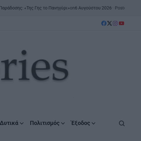
on
6 Αυγούστου 2026
Posted by
AgrinioStories
ς Γης το Πανηγύρι»
ΞΗΡΟΜ
POSTE
IN
facebook
Twitter
instagram
YouTube
Δυτικά
Πολιτισμός
Έξοδος