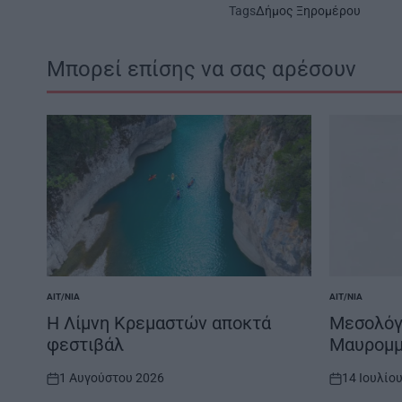
Tags
Δήμος Ξηρομέρου
Μπορεί επίσης να σας αρέσουν
ΑΙΤ/ΝΊΑ
ΑΙΤ/ΝΊΑ
POSTED
POSTED
IN
IN
Η Λίμνη Κρεμαστών αποκτά
Μεσολόγγ
φεστιβάλ
Μαυρομμ
1 Αυγούστου 2026
14 Ιουλίο
on
on