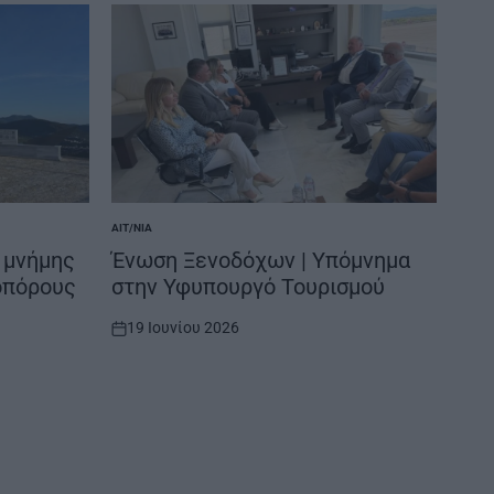
ΑΙΤ/ΝΊΑ
POSTED
IN
 μνήμης
Ένωση Ξενοδόχων | Υπόμνημα
οπόρους
στην Υφυπουργό Τουρισμού
19 Ιουνίου 2026
on