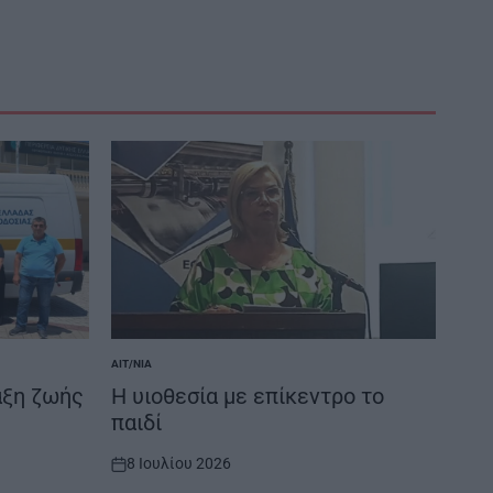
ΑΙΤ/ΝΊΑ
POSTED
IN
άξη ζωής
Η υιοθεσία με επίκεντρο το
παιδί
8 Ιουλίου 2026
on