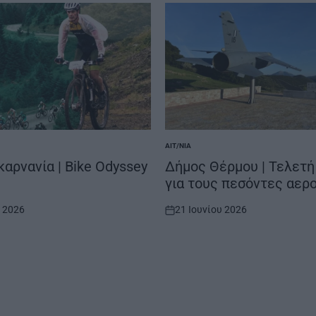
ΑΙΤ/ΝΊΑ
POSTED
IN
αρνανία | Bike Odyssey
Δήμος Θέρμου | Τελετή
για τους πεσόντες αερ
υ 2026
21 Ιουνίου 2026
on