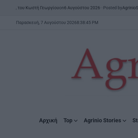
Skip
on
6 Αυγούστου 2026
Posted by
AgrinioStories
Κωστή Γεωργίου
ΉΠΕΙΡΟΣ
ΣΤΗ 
to
POSTED
IN
content
Παρασκευή, 7 Αυγούστου 2026
8
:
38
:
47
PM
AgrinioStories
Αρχική
Top
Agrinio Stories
St