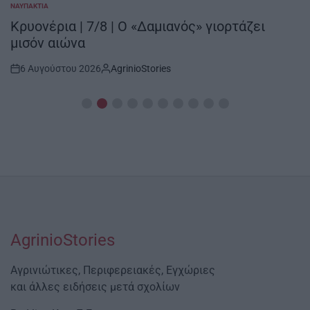
ΝΑΥΠΑΚΤΊΑ
POSTED
IN
Κρυονέρια | 7/8 | Ο «Δαμιανός» γιορτάζει
μισόν αιώνα
6 Αυγούστου 2026
AgrinioStories
Post
By:
Date
AgrinioStories
Αγρινιώτικες, Περιφερειακές, Εγχώριες
και άλλες ειδήσεις μετά σχολίων