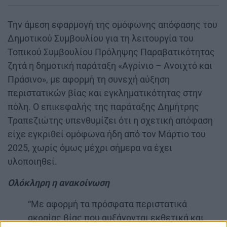
Την άμεση εφαρμογή της ομόφωνης απόφασης του
Δημοτικού Συμβουλίου για τη λειτουργία του
Τοπικού Συμβουλίου Πρόληψης Παραβατικότητας
ζητά η δημοτική παράταξη «Αγρίνιο – Ανοιχτό και
Πράσινο», με αφορμή τη συνεχή αύξηση
περιστατικών βίας και εγκληματικότητας στην
πόλη. Ο επικεφαλής της παράταξης Δημήτρης
Τραπεζιώτης υπενθυμίζει ότι η σχετική απόφαση
είχε εγκριθεί ομόφωνα ήδη από τον Μάρτιο του
2025, χωρίς όμως μέχρι σήμερα να έχει
υλοποιηθεί.
Ολόκληρη η ανακοίνωση
“Με αφορμή τα πρόσφατα περιστατικά
ακραίας βίας που αυξάνονται εκθετικά και