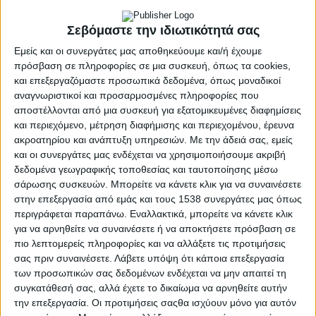
στο Δήμο Αγρινίου, ο επικεφαλής της
δημοτικής παράταξης «Αγρίνιο – Ανοιχτό και
Σεβόμαστε την ιδιωτικότητά σας
Πράσινο», Δημήτρης Τραπεζιώτης,
Εμείς και οι συνεργάτες μας αποθηκεύουμε και/ή έχουμε
επαναφέρει το ζήτημα της αντιμετώπισης
πρόσβαση σε πληροφορίες σε μια συσκευή, όπως τα cookies,
και επεξεργαζόμαστε προσωπικά δεδομένα, όπως μοναδικοί
της παραβατικότητας στον Δήμο Αγρινίου και
αναγνωριστικοί και προσαρμοσμένες πληροφορίες που
καλεί τη Δημοτική Αρχή να εφαρμόσει άμεσα
αποστέλλονται από μια συσκευή για εξατομικευμένες διαφημίσεις
την ομόφωνη απόφαση του Δημοτικού
και περιεχόμενο, μέτρηση διαφήμισης και περιεχομένου, έρευνα
Συμβουλίου για τη λειτουργία του Τοπικού
ακροατηρίου και ανάπτυξη υπηρεσιών.
Με την άδειά σας, εμείς
και οι συνεργάτες μας ενδέχεται να χρησιμοποιήσουμε ακριβή
Συμβουλίου Πρόληψης Παραβατικότητας
δεδομένα γεωγραφικής τοποθεσίας και ταυτοποίησης μέσω
(ΤΟ.ΣΥ.Π.ΠΑ.).
σάρωσης συσκευών. Μπορείτε να κάνετε κλικ για να συναινέσετε
στην επεξεργασία από εμάς και τους 1538 συνεργάτες μας όπως
“Υπενθυμίζεται ότι τον Μάρτιο του 2025 ο κ.
περιγράφεται παραπάνω. Εναλλακτικά, μπορείτε να κάνετε κλικ
Τραπεζιώτης είχε θέσει το θέμα προς
για να αρνηθείτε να συναινέσετε ή να αποκτήσετε πρόσβαση σε
πιο λεπτομερείς πληροφορίες και να αλλάξετε τις προτιμήσεις
συζήτηση στο Δημοτικό Συμβούλιο Αγρινίου.
σας πριν συναινέσετε.
Λάβετε υπόψη ότι κάποια επεξεργασία
Στην 3η/2025 συνεδρίαση, ως 6ο θέμα της
των προσωπικών σας δεδομένων ενδέχεται να μην απαιτεί τη
ημερήσιας διάταξης με τίτλο «Τοπικό
συγκατάθεσή σας, αλλά έχετε το δικαίωμα να αρνηθείτε αυτήν
Συμβούλιο Πρόληψης Παραβατικότητας
την επεξεργασία. Οι προτιμήσεις σαςθα ισχύουν μόνο για αυτόν