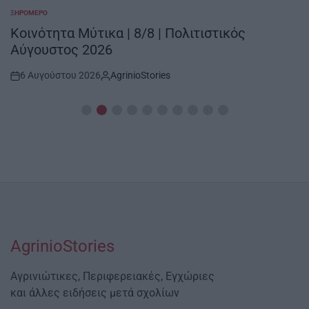
ΞΗΡΟΜΕΡΟ
POSTED
IN
Κοινότητα Μύτικα | 8/8 | Πολιτιστικός
Αύγουστος 2026
6 Αυγούστου 2026
AgrinioStories
Post
By:
Date
AgrinioStories
Αγρινιώτικες, Περιφερειακές, Εγχώριες
και άλλες ειδήσεις μετά σχολίων