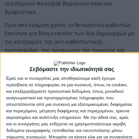
στο περσινό Φεστιβάλ Βερολίνου όπου και
βραβεύτηκε.
Πριν από ενάμιση χρόνο, το θεοκρατικό καθεστώς
ξεκίνησε μια δίκη εναντίον των δύο δημιουργών με
τις κατηγορίες της αντι καθεστωτικής
προπαγάνδας, της προαγωγής της πορνείας και
των ελευθερίων ηθών, και της παραβίασης του
ισλαμικού νόμου με τη δημιουργία μιας “χυδαίας”
Σεβόμαστε την ιδιωτικότητά σας
ταινίας. Επιπλέον με την κατηγορία της παράνομης
Εμείς και οι συνεργάτες μας αποθηκεύουμε και/ή έχουμε
διανομής της.
πρόσβαση σε πληροφορίες σε μια συσκευή, όπως τα cookies,
και επεξεργαζόμαστε προσωπικά δεδομένα, όπως μοναδικοί
αναγνωριστικοί και προσαρμοσμένες πληροφορίες που
αποστέλλονται από μια συσκευή για εξατομικευμένες διαφημίσεις
και περιεχόμενο, μέτρηση διαφήμισης και περιεχομένου, έρευνα
ακροατηρίου και ανάπτυξη υπηρεσιών.
Με την άδειά σας, εμείς
και οι συνεργάτες μας ενδέχεται να χρησιμοποιήσουμε ακριβή
δεδομένα γεωγραφικής τοποθεσίας και ταυτοποίησης μέσω
σάρωσης συσκευών. Μπορείτε να κάνετε κλικ για να συναινέσετε