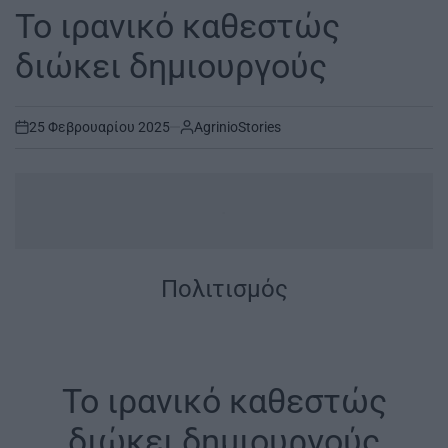
IN
Το ιρανικό καθεστώς
διώκει δημιουργούς
25 Φεβρουαρίου 2025
AgrinioStories
on
.
Πολιτισμός
Το ιρανικό καθεστώς
διώκει δημιουργούς