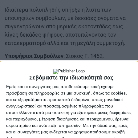
Ιδιαίτερα πολυπληθής υπήρξε η λίστα των
υποψηφίων συμβούλων, με δεκάδες ονόματα να
συγκεντρώνουν από μερικές εκατοντάδες έως
λίγες δεκάδες ψήφους, αποτυπώνοντας τον
κατακερματισμό αλλά και τη μεγάλη συμμετοχή.
Υποψήφιοι Συμβούλων
: Σίσκος Γ. 1462,
Σαθόπουλος Γ. 1370, Παπαϊωάννου Β 1364, Καρρά;
Χ 1364., Τζάνης Μιλτ. 1338, Καλαμάρας Κ. 1315,
Σεβόμαστε την ιδιωτικότητά σας
Ρήκας Άνδ. 1312, Ηλιού Ηλίας 1281, Σκαλίγκος Π.
Εμείς και οι συνεργάτες μας αποθηκεύουμε και/ή έχουμε
1274. Καλαμπόκας Γ. 1207, Σαλάππας Χ. 1193,
πρόσβαση σε πληροφορίες σε μια συσκευή, όπως τα cookies,
Αυδής Σ. 1171, Ματραλής Δ. 1166, Πανουργιά; Κ.
και επεξεργαζόμαστε προσωπικά δεδομένα, όπως μοναδικοί
1131, ‘Ανδρικόπουλος Ε. 1153, Κόνιαρη; Σ 1084,
αναγνωριστικοί και προσαρμοσμένες πληροφορίες που
αποστέλλονται από μια συσκευή για εξατομικευμένες διαφημίσεις
Πανταζής Γ. 1072, Κάπας Φ. 1063, Τζάνης ‘Αθ. 966,
και περιεχόμενο, μέτρηση διαφήμισης και περιεχομένου, έρευνα
Μέξης Κ. 961, Κιτσοπάνος Κ. 918, Παπαλεξης Α0.
ακροατηρίου και ανάπτυξη υπηρεσιών.
Με την άδειά σας, εμείς
913, Στύλιος Γ. 912, Καρμανίδης Ν. 884, Σαγεώργης
και οι συνεργάτες μας ενδέχεται να χρησιμοποιήσουμε ακριβή