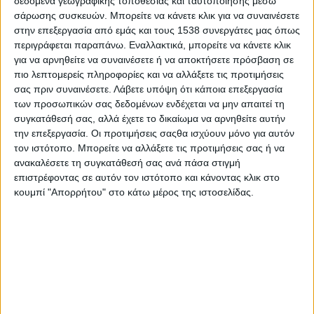
δεδομένα γεωγραφικής τοποθεσίας και ταυτοποίησης μέσω
Ήλ, 880, Καζατζής Γ, 869,Αντωνίου Ευαγ. 868,
σάρωσης συσκευών. Μπορείτε να κάνετε κλικ για να συναινέσετε
Ρήκας ‘Έπ. 867, Τσιτσιμελής Λ 847, Κυρίτσης Γ.
στην επεξεργασία από εμάς και τους 1538 συνεργάτες μας όπως
845, Χαλκιώτης Κ. 842, Σβόλης Α. 831, Καραπάνος
περιγράφεται παραπάνω. Εναλλακτικά, μπορείτε να κάνετε κλικ
Έπ. 828, Παπαχρήστος. I. 820, Σουμέλης Γ 819,
για να αρνηθείτε να συναινέσετε ή να αποκτήσετε πρόσβαση σε
πιο λεπτομερείς πληροφορίες και να αλλάξετε τις προτιμήσεις
Παληούρας Β. 764. Μεσημέρης Γ. 541, Δανελλης
σας πριν συναινέσετε.
Λάβετε υπόψη ότι κάποια επεξεργασία
Μ. 752, Τζωρτζόπουλος Γ. 699, ‘Αλεξανδρόπουλος
των προσωπικών σας δεδομένων ενδέχεται να μην απαιτεί τη
Α. 511, Άλεξας Κ. 538, Γιώτης Χ. 411, Κακαμπούκης
συγκατάθεσή σας, αλλά έχετε το δικαίωμα να αρνηθείτε αυτήν
την επεξεργασία. Οι προτιμήσεις σαςθα ισχύουν μόνο για αυτόν
Σ. 404, Καλαμίδας Ηλ. 470, Κασσάρας Σπ. 449,
τον ιστότοπο. Μπορείτε να αλλάξετε τις προτιμήσεις σας ή να
Κιραλέιης Κ. 578, Κολοβός Χ. 478,
ανακαλέσετε τη συγκατάθεσή σας ανά πάσα στιγμή
Κουτσογιαννόπουλος Π. 473. Λουδάρος Σ. 475,
επιστρέφοντας σε αυτόν τον ιστότοπο και κάνοντας κλικ στο
Μπαρδάκης Δ. 466, Παπολάκης Δ. 484, Σβόλης Άπ.
κουμπί "Απορρήτου" στο κάτω μέρος της ιστοσελίδας.
393, Σαράμπαλης Δ. 565, Τσιβίλης Χ 523,
Αρκουμάνης Κ. 505, Ασημοκόπουλος Α. 508. Δήμας
Μιχ. 490, Έξαρχος Ι. 482, Θεοδωοόπουλος Αν8 479,
Κομπορόζος Χ. 469, Κριάρης Κ 537, Μπαμπινιώτης
Ε. 405, Μπί ζος Γ. 383, Ντέκας Γ. 429, Ντόκας Γ.
454, Παπαϊώάννου Κ. 494, Ροκάς Απ. 395.