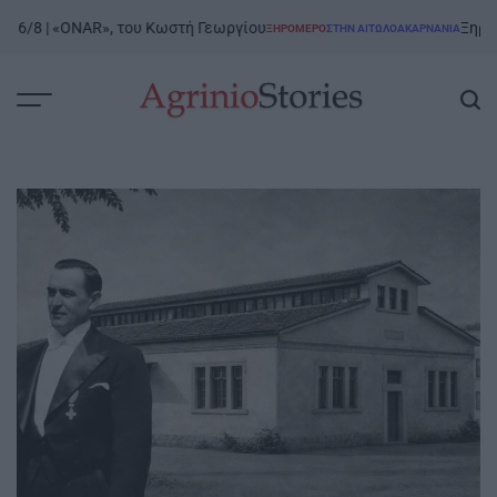
Skip
8 | «ONAR», του Κωστή Γεωργίου
Ξηρόμερο | 
ΞΗΡΟΜΕΡΟ
ΣΤΗΝ ΑΙΤΩΛΟΑΚΑΡΝΑΝΊΑ
to
POSTED
IN
content
AgrinioStories