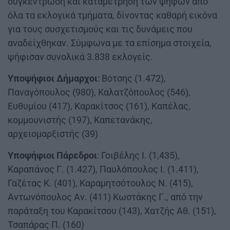
συγκέντρωση και καταμέτρηση των ψήφων από
όλα τα εκλογικά τμήματα, δίνοντας καθαρή εικόνα
για τους συσχετισμούς και τις δυνάμεις που
αναδείχθηκαν. Σύμφωνα με τα επίσημα στοιχεία,
ψήφισαν συνολικά 3.838 εκλογείς.
Υποψήφιοι Δήμαρχοι
: Βότσης (1.472),
Παναγόπουλος (980), Καλατζόπουλος (546),
Ευθυμίου (417), Καρακίτσος (161), Καπέλας,
κομμουνιστής (197), Καπετανάκης,
αρχειομαρξιστής (39)
Υποψήφιοι Πάρεδροι
: Γοιβέλης Ι. (1,435),
Καραπάνος Γ. (1.427), Παυλόπουλος Ι. (1.411),
Γαζέτας Κ. (401), Καραμητσότουλος Ν. (415),
Αντωνόπουλος Αν. (411) Κωστάκης Γ., από την
παράταξη του Καρακίτσου (143), Χατζής Αθ. (151),
Τσαπάρας Π. (160)