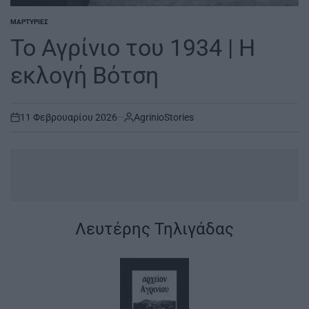
ΜΑΡΤΥΡΊΕΣ
POSTED
IN
Το Αγρίνιο του 1934 | Η
εκλογή Βότση
11 Φεβρουαρίου 2026
AgrinioStories
on
..
.
|
Λευτέρης Τηλιγάδας
|