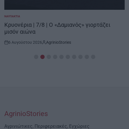
ΝΑΥΠΑΚΤΊΑ
POSTED
IN
Κρυονέρια | 7/8 | Ο «Δαμιανός» γιορτάζει
μισόν αιώνα
6 Αυγούστου 2026
AgrinioStories
Post
By:
Date
AgrinioStories
Αγρινιώτικες, Περιφερειακές, Εγχώριες