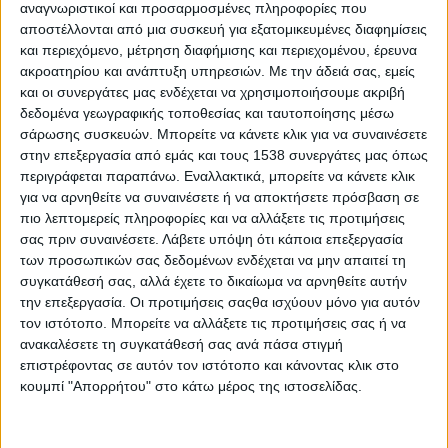
τους δήμους, σύμφωνα με απόφαση του Υπουργού
αναγνωριστικοί και προσαρμοσμένες πληροφορίες που
αποστέλλονται από μια συσκευή για εξατομικευμένες διαφημίσεις
Εσωτερικών που θα εκδοθεί ύστερα από γνώμη
και περιεχόμενο, μέτρηση διαφήμισης και περιεχομένου, έρευνα
των οικείων δημοτικών συμβουλίων και της
ακροατηρίου και ανάπτυξη υπηρεσιών.
Με την άδειά σας, εμείς
ΡΑΑΕΥ.
και οι συνεργάτες μας ενδέχεται να χρησιμοποιήσουμε ακριβή
δεδομένα γεωγραφικής τοποθεσίας και ταυτοποίησης μέσω
Το ΦΕΚ προβλέπει ακόμη ότι οι φορείς που θα
σάρωσης συσκευών. Μπορείτε να κάνετε κλικ για να συναινέσετε
αναλάβουν τις νέες αρμοδιότητες θα υπεισέλθουν
στην επεξεργασία από εμάς και τους 1538 συνεργάτες μας όπως
περιγράφεται παραπάνω. Εναλλακτικά, μπορείτε να κάνετε κλικ
αυτοδικαίως σε όλα τα κινητά και ακίνητα
για να αρνηθείτε να συναινέσετε ή να αποκτήσετε πρόσβαση σε
περιουσιακά στοιχεία, στους πόρους, στις
πιο λεπτομερείς πληροφορίες και να αλλάξετε τις προτιμήσεις
υποχρεώσεις και στα δικαιώματα των
σας πριν συναινέσετε.
Λάβετε υπόψη ότι κάποια επεξεργασία
των προσωπικών σας δεδομένων ενδέχεται να μην απαιτεί τη
καταργούμενων συνδέσμων. Παράλληλα, το
συγκατάθεσή σας, αλλά έχετε το δικαίωμα να αρνηθείτε αυτήν
τακτικό προσωπικό θα μεταφερθεί στους δήμους
την επεξεργασία. Οι προτιμήσεις σαςθα ισχύουν μόνο για αυτόν
και θα αποσπαστεί υποχρεωτικά στις αντίστοιχες
τον ιστότοπο. Μπορείτε να αλλάξετε τις προτιμήσεις σας ή να
ΔΕΥΑ μέχρι την αποχώρησή του.
ανακαλέσετε τη συγκατάθεσή σας ανά πάσα στιγμή
επιστρέφοντας σε αυτόν τον ιστότοπο και κάνοντας κλικ στο
Η περίπτωση της Πρέβεζας αποτελεί ήδη το
κουμπί "Απορρήτου" στο κάτω μέρος της ιστοσελίδας.
πρώτο χαρακτηριστικό παράδειγμα εφαρμογής
των νέων ρυθμίσεων, σύμφωνα με δημοσίευμα του