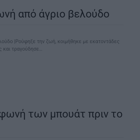
ωνή από άγριο βελούδο
βελούδο |Ρούφηξε την ζωή, κοιμήθηκε με εκατοντάδες
ς και τραγούδησε…
 φωνή των μπουάτ πριν το