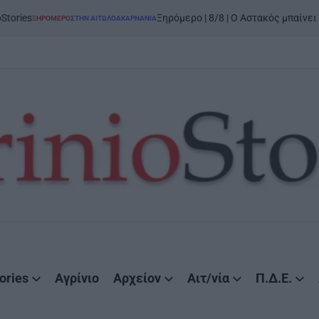
on
5 Α
Ξηρόμερο | 8/8 | Ο Αστακός μπαίνει στον χορό
ΣΤΗΝ ΑΙΤΩΛΟΑΚΑΡΝΑΝΊΑ
ories
Αγρίνιο
Αρχείον
Αιτ/νία
Π.Δ.Ε.