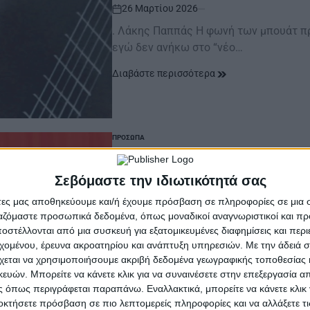
26 Μαρτίου 2026
on
. Λάκης Παππάς Η φωνή των μπουάτ πρ
εγώ δεν ανήκω στο “νέο…
Διαβάστε περισσότερα
ΠΡΌΣΩΠΑ
POSTED
IN
Τζένη Βάνου | Η π
Σεβόμαστε την ιδιωτικότητά σας
Ελαφρού
άτες μας αποθηκεύουμε και/ή έχουμε πρόσβαση σε πληροφορίες σε μια
ργαζόμαστε προσωπικά δεδομένα, όπως μοναδικοί αναγνωριστικοί και 
5 Φεβρουαρίου 2026
στέλλονται από μια συσκευή για εξατομικευμένες διαφημίσεις και περ
on
εχομένου, έρευνα ακροατηρίου και ανάπτυξη υπηρεσιών.
Με την άδειά σα
... | Τζένη Βάνου | Η πιο «βαριά» φωνή
χεται να χρησιμοποιήσουμε ακριβή δεδομένα γεωγραφικής τοποθεσίας 
έλουσε ο…
ών. Μπορείτε να κάνετε κλικ για να συναινέσετε στην επεξεργασία απ
 όπως περιγράφεται παραπάνω. Εναλλακτικά, μπορείτε να κάνετε κλικ γ
Διαβάστε περισσότερα
οκτήσετε πρόσβαση σε πιο λεπτομερείς πληροφορίες και να αλλάξετε τι