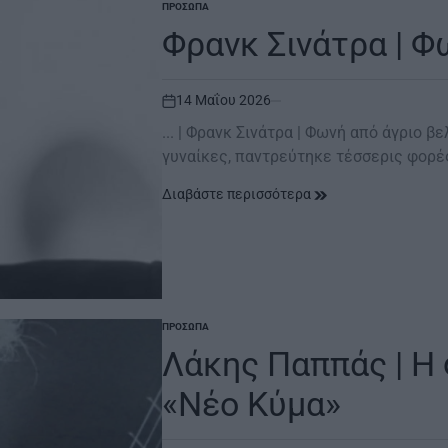
ΠΡΌΣΩΠΑ
POSTED
IN
Φρανκ Σινάτρα | Φ
14 Μαΐου 2026
on
... | Φρανκ Σινάτρα | Φωνή από άγριο 
γυναίκες, παντρεύτηκε τέσσερις φορέ
Διαβάστε περισσότερα
ΠΡΌΣΩΠΑ
POSTED
IN
Λάκης Παππάς | Η
«Νέο Κύμα»