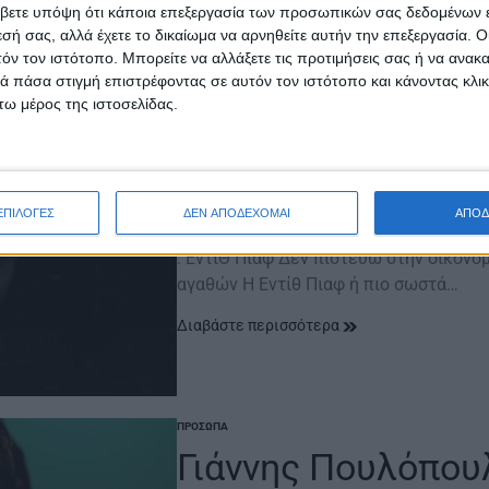
βετε υπόψη ότι κάποια επεξεργασία των προσωπικών σας δεδομένων ε
εσή σας, αλλά έχετε το δικαίωμα να αρνηθείτε αυτήν την επεξεργασία. 
τόν τον ιστότοπο. Μπορείτε να αλλάξετε τις προτιμήσεις σας ή να ανακα
ΠΡΌΣΩΠΑ
 πάσα στιγμή επιστρέφοντας σε αυτόν τον ιστότοπο και κάνοντας κλι
POSTED
IN
ω μέρος της ιστοσελίδας.
Έντiθ Πιαφ | Δεν 
συναισθημάτων
ΕΠΙΛΟΓΕΣ
ΔΕΝ ΑΠΟΔΕΧΟΜΑΙ
ΑΠΟΔ
19 Δεκεμβρίου 2025
on
. ΕντίΘ Πιαφ Δεν πιστεύω στην οικονο
αγαθών Η Εντίθ Πιαφ ή πιο σωστά…
Διαβάστε περισσότερα
ΠΡΌΣΩΠΑ
POSTED
IN
Γιάννης Πουλόπου