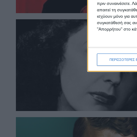
πριν συναινέσετε.
Λά
απαιτεί τη συγκατάθ
ισχύουν μόνο για αυ
συγκατάθεσή σας ανά
"Απορρήτου" στο κάτ
ΠΕΡΙΣΣΟΤΕΡΕΣ 