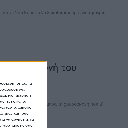
ιν το «Νέο Κύμα» «Να ξεκαθαρίσουμε ένα πράγμα,
ιο βαριά φωνή του
 συσκευή, όπως τα
προσαρμοσμένες
ιεχόμενο, μέτρηση
ς, εμείς και οι
 του Ελαφρού | Δεν εκτίμησα τη χρυσόσκονη που μ’
και ταυτοποίησης
ό εμάς και τους
ια να αρνηθείτε να
ς προτιμήσεις σας