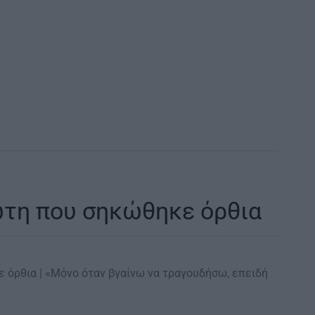
ώτη που σηκώθηκε όρθια
κε όρθια | «Μόνο όταν βγαίνω να τραγουδήσω, επειδή