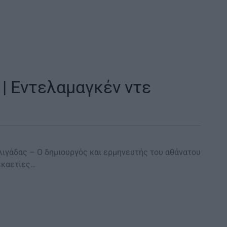
| Εντελαμαγκέν ντε
ηλιγάδας – Ο δημιουργός και ερμηνευτής του αθάνατου
εκαετίες…