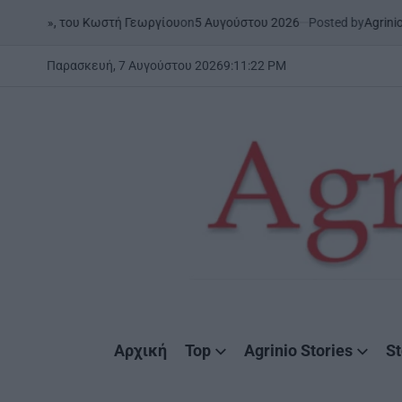
Skip
on
5 Αυγούστου 2026
Posted by
AgrinioStories
 Κωστή Γεωργίου
ΞΗΡΟΜΕΡΟ
to
POSTED
IN
content
Παρασκευή, 7 Αυγούστου 2026
9
:
11
:
23
PM
AgrinioStories
Αρχική
Top
Agrinio Stories
St