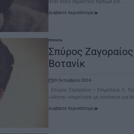
ήταν πολύ σημαντικό πράγμα για…
Διαβάστε περισσότερα
ΠΡΌΣΩΠΑ
POSTED
IN
Σπύρος Ζαγοραίος 
Βοτανίκ
20 Οκτωβρίου 2024
on
. Σπύρος Ζαγοραίος – Επιμέλεια: Λ. Τ
«Αλήτη» υπηρέτησε με συνέπεια για δ
Διαβάστε περισσότερα