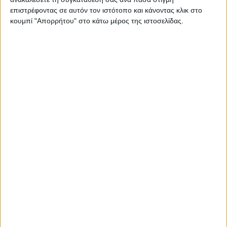
... Ένα γεγονός | Νίκος Πλουμπίδης | Πρώτα
επιστρέφοντας σε αυτόν τον ιστότοπο και κάνοντας κλικ στο
«δολοφονήθηκε» και μετά εκτελέστηκε| Μπορεί να
κουμπί "Απορρήτου" στο κάτω μέρος της ιστοσελίδας.
έχουν περάσει εβδομήντα ένα ολόκληρα χρόνια…
Διαβάστε περισσότερα