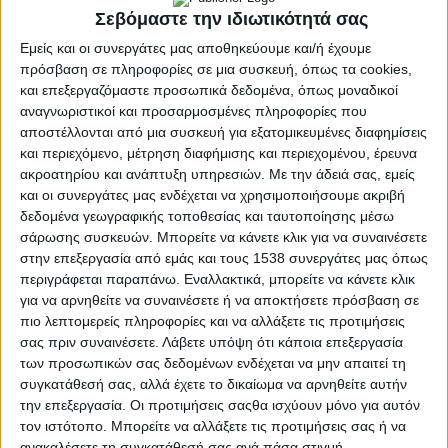
Σεβόμαστε την ιδιωτικότητά σας
Εμείς και οι συνεργάτες μας αποθηκεύουμε και/ή έχουμε
πρόσβαση σε πληροφορίες σε μια συσκευή, όπως τα cookies,
και επεξεργαζόμαστε προσωπικά δεδομένα, όπως μοναδικοί
αναγνωριστικοί και προσαρμοσμένες πληροφορίες που
αποστέλλονται από μια συσκευή για εξατομικευμένες διαφημίσεις
και περιεχόμενο, μέτρηση διαφήμισης και περιεχομένου, έρευνα
ακροατηρίου και ανάπτυξη υπηρεσιών.
Με την άδειά σας, εμείς
και οι συνεργάτες μας ενδέχεται να χρησιμοποιήσουμε ακριβή
δεδομένα γεωγραφικής τοποθεσίας και ταυτοποίησης μέσω
σάρωσης συσκευών. Μπορείτε να κάνετε κλικ για να συναινέσετε
ΗΜΈΡΕΣ
POSTED
στην επεξεργασία από εμάς και τους 1538 συνεργάτες μας όπως
IN
Νίκος Πλουμπίδης | Πρώτα
περιγράφεται παραπάνω. Εναλλακτικά, μπορείτε να κάνετε κλικ
για να αρνηθείτε να συναινέσετε ή να αποκτήσετε πρόσβαση σε
«δολοφονήθηκε» και μετά
πιο λεπτομερείς πληροφορίες και να αλλάξετε τις προτιμήσεις
σας πριν συναινέσετε.
Λάβετε υπόψη ότι κάποια επεξεργασία
εκτελέστηκε
των προσωπικών σας δεδομένων ενδέχεται να μην απαιτεί τη
συγκατάθεσή σας, αλλά έχετε το δικαίωμα να αρνηθείτε αυτήν
την επεξεργασία. Οι προτιμήσεις σαςθα ισχύουν μόνο για αυτόν
14 Αυγούστου 2025
τον ιστότοπο. Μπορείτε να αλλάξετε τις προτιμήσεις σας ή να
on
ανακαλέσετε τη συγκατάθεσή σας ανά πάσα στιγμή