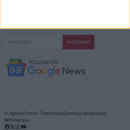
Ζούμε σ’ αυτόν τον τόπο,
γράφουμε και αναδεικνυούμε τα ζητήματα
και τις δράσεις που τον αφορούν…
κι έχουμε πάντα…
το νου μας
Αναζήτηση
για:
© AgrinioStories Theme NextZenMag designed by
WPInterface
.
facebook
Twitter
instagram
YouTube