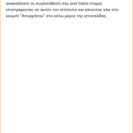
ανακαλέσετε τη συγκατάθεσή σας ανά πάσα στιγμή
επιστρέφοντας σε αυτόν τον ιστότοπο και κάνοντας κλικ στο
κουμπί "Απορρήτου" στο κάτω μέρος της ιστοσελίδας.
30 Ιουνίου 2023
on
Δημήτρης Χριστοδουλόπουλος: «Επειδή η αντίληψη μας
δεν περιορίζεται στις 42 (σαράντα δύο) ώρες που δεν
λειτουργούμε τα επτά Σάββατα των…
Διαβάστε περισσότερα