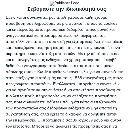
Σεβόμαστε την ιδιωτικότητά σας
Εμείς και οι συνεργάτες μας αποθηκεύουμε και/ή έχουμε
πρόσβαση σε πληροφορίες σε μια συσκευή, όπως τα cookies,
και επεξεργαζόμαστε προσωπικά δεδομένα, όπως μοναδικοί
αναγνωριστικοί και προσαρμοσμένες πληροφορίες που
αποστέλλονται από μια συσκευή για εξατομικευμένες διαφημίσεις
και περιεχόμενο, μέτρηση διαφήμισης και περιεχομένου, έρευνα
ακροατηρίου και ανάπτυξη υπηρεσιών.
Με την άδειά σας, εμείς
και οι συνεργάτες μας ενδέχεται να χρησιμοποιήσουμε ακριβή
δεδομένα γεωγραφικής τοποθεσίας και ταυτοποίησης μέσω
σάρωσης συσκευών. Μπορείτε να κάνετε κλικ για να συναινέσετε
στην επεξεργασία από εμάς και τους 1538 συνεργάτες μας όπως
περιγράφεται παραπάνω. Εναλλακτικά, μπορείτε να κάνετε κλικ
για να αρνηθείτε να συναινέσετε ή να αποκτήσετε πρόσβαση σε
ΑΝΑΚΟΙΝΏΣΕΙΣ
πιο λεπτομερείς πληροφορίες και να αλλάξετε τις προτιμήσεις
POSTED
IN
σας πριν συναινέσετε.
Λάβετε υπόψη ότι κάποια επεξεργασία
Επειδή η αντίληψη μας…
των προσωπικών σας δεδομένων ενδέχεται να μην απαιτεί τη
[Του Δ.
συγκατάθεσή σας, αλλά έχετε το δικαίωμα να αρνηθείτε αυτήν
την επεξεργασία. Οι προτιμήσεις σαςθα ισχύουν μόνο για αυτόν
Χριστοδουλόπουλου]
τον ιστότοπο. Μπορείτε να αλλάξετε τις προτιμήσεις σας ή να