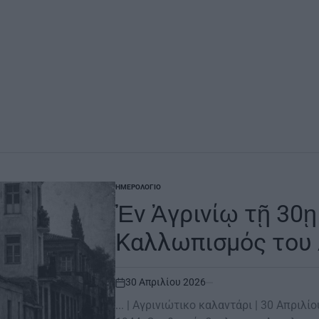
ΗΜΕΡΟΛΌΓΙΟ
POSTED
IN
Ἐν Ἀγρινίῳ τῇ 30ῃ 
Καλλωπισμός του 
30 Απριλίου 2026
on
... | Aγρινιώτικο καλαντάρι | 30 Απριλ