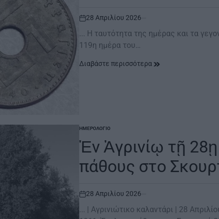
28 Απριλίου 2026
on
... Η ταυτότητα της ημέρας και τα γεγο
119η ημέρα του…
Διαβάστε περισσότερα
ΗΜΕΡΟΛΌΓΙΟ
POSTED
IN
Ἐν Ἀγρινίῳ τῇ 28ῃ
πάθους στο Σκουρ
28 Απριλίου 2026
on
... | Aγρινιώτικο καλαντάρι | 28 Απριλ