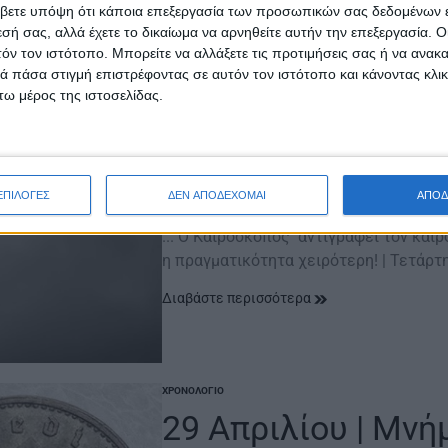
βετε υπόψη ότι κάποια επεξεργασία των προσωπικών σας δεδομένων ε
εσή σας, αλλά έχετε το δικαίωμα να αρνηθείτε αυτήν την επεξεργασία. 
τόν τον ιστότοπο. Μπορείτε να αλλάξετε τις προτιμήσεις σας ή να ανακα
ΚΑΙΡΌΣ
 πάσα στιγμή επιστρέφοντας σε αυτόν τον ιστότοπο και κάνοντας κλι
POSTED
IN
ω μέρος της ιστοσελίδας.
Καιροσκόπος της Τ
2026
ΕΠΙΛΟΓΕΣ
ΔΕΝ ΑΠΟΔΕΧΟΜΑΙ
ΑΠΟΔ
29 Απριλίου 2026
on
... O Καιροσκόπος αντιγράφει τον καιρ
η πραγματικότητα χειρότερη! | Τετάρτ
Διαβάστε περισσότερα
ΧΡΟΝΟΛΌΓΙΟ
POSTED
IN
29 Απριλίου | Μνή