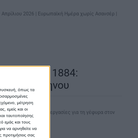
30 Απρίλιου 2026 | Ευρωπαϊκή Ημέρα χωρίς Ασανσέρ |
Απριλίου | 1884:
υρα του Εύηνου
 συσκευή, όπως τα
προσαρμοσμένες
ιεχόμενο, μέτρηση
ς, εμείς και οι
ίου 1884: Προχωρούν οι εργασίες για τη γέφυρα στον
και ταυτοποίησης
ό εμάς και τους
ια να αρνηθείτε να
ς προτιμήσεις σας