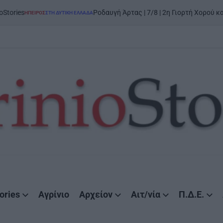
Ροδαυγή Άρτας | 7/8 | 2η Γιορτή Χορού και Παράδοσης:
Σ
ΣΤΗ ΔΥΤΙΚΉ ΕΛΛΆΔΑ
ories
Αγρίνιο
Αρχείον
Αιτ/νία
Π.Δ.Ε.