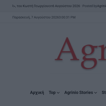
Skip
on
6 Αυγούστου 2026
Posted by
AgrinioStories
ου Κωστή Γεωργίου
ΉΠΕΙΡΟ
to
POSTED
IN
content
Παρασκευή, 7 Αυγούστου 2026
3
:
00
:
32
PM
AgrinioStories
Αρχική
Top
Agrinio Stories
St