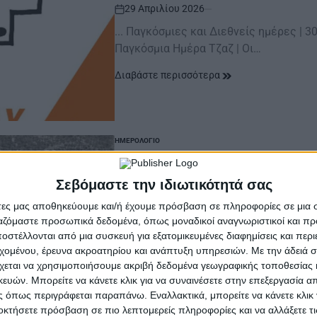
29 Απριλίου 2026
on
... Παγκόσμιες και Διεθνείς ημέρες | 
Παγκόσμια Ημέρα Τζαζ | Οι…
Διαβάστε περισσότερα
ΗΜΕΡΟΛΌΓΙΟ
POSTED
IN
Ἐν Ἀγρινίῳ τῇ 29ῃ 
Σεβόμαστε την ιδιωτικότητά σας
Εργασίες στη γέφ
άτες μας αποθηκεύουμε και/ή έχουμε πρόσβαση σε πληροφορίες σε μια
ργαζόμαστε προσωπικά δεδομένα, όπως μοναδικοί αναγνωριστικοί και 
29 Απριλίου 2026
στέλλονται από μια συσκευή για εξατομικευμένες διαφημίσεις και περ
on
εχομένου, έρευνα ακροατηρίου και ανάπτυξη υπηρεσιών.
Με την άδειά σα
... | Aγρινιώτικο καλαντάρι | 29 Απριλ
χεται να χρησιμοποιήσουμε ακριβή δεδομένα γεωγραφικής τοποθεσίας 
Εύηνο ποταμό 1908: Πλήρωση της…
ών. Μπορείτε να κάνετε κλικ για να συναινέσετε στην επεξεργασία απ
 όπως περιγράφεται παραπάνω. Εναλλακτικά, μπορείτε να κάνετε κλικ γ
Διαβάστε περισσότερα
οκτήσετε πρόσβαση σε πιο λεπτομερείς πληροφορίες και να αλλάξετε τι