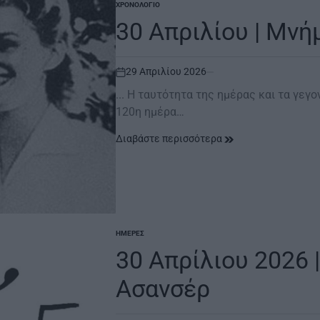
ΧΡΟΝΟΛΌΓΙΟ
POSTED
IN
30 Απριλίου | Μνή
29 Απριλίου 2026
on
... Η ταυτότητα της ημέρας και τα γεγο
120η ημέρα…
Διαβάστε περισσότερα
ΗΜΈΡΕΣ
POSTED
IN
30 Απρίλιου 2026
Ασανσέρ