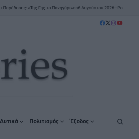
on
6 Αυγούστου 2026
Posted by
AgrinioStories
 «Της Γης το Πανηγύρι»
Ξ
P
IN
facebook
Twitter
instagram
YouTube
Δυτικά
Πολιτισμός
Έξοδος