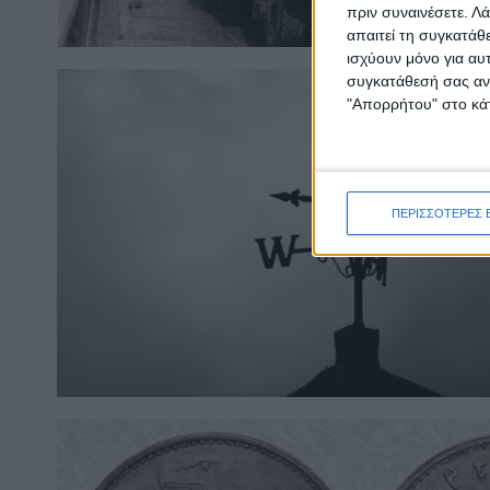
πριν συναινέσετε.
Λά
απαιτεί τη συγκατάθ
ισχύουν μόνο για αυ
συγκατάθεσή σας ανά
"Απορρήτου" στο κάτ
ΠΕΡΙΣΣΟΤΕΡΕΣ 