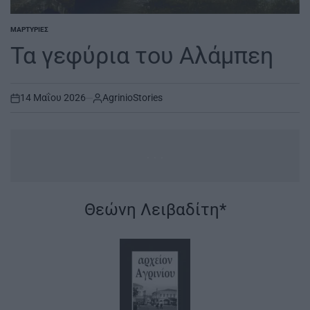
ΜΑΡΤΥΡΊΕΣ
POSTED
IN
Τα γεφύρια του Αλάμπεη
14 Μαΐου 2026
AgrinioStories
on
..
.
|
Θεώνη Λειβαδίτη*
|