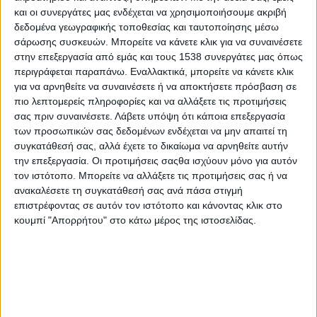
στο τέλος της οδογέφυρας στις 8,30, διασχίζουμε
και οι συνεργάτες μας ενδέχεται να χρησιμοποιήσουμε ακριβή
την υπόλοιπη πεδιάδα, και, ανεβαίνοντας την
δεδομένα γεωγραφικής τοποθεσίας και ταυτοποίησης μέσω
τελευταία πλαγιά των υψωμάτων που την
σάρωσης συσκευών. Μπορείτε να κάνετε κλικ για να συναινέσετε
στην επεξεργασία από εμάς και τους 1538 συνεργάτες μας όπως
οριοθετούν από τον Βορρά, φθάνουμε στις 9,45 στο
περιγράφεται παραπάνω. Εναλλακτικά, μπορείτε να κάνετε κλικ
Βραχώρι.»
για να αρνηθείτε να συναινέσετε ή να αποκτήσετε πρόσβαση σε
πιο λεπτομερείς πληροφορίες και να αλλάξετε τις προτιμήσεις
Ο περιηγητής Πουκεβίλ μερικά χρόνια αργότερα,
σας πριν συναινέσετε.
Λάβετε υπόψη ότι κάποια επεξεργασία
γράφει ότι επρόκειτο για μια κατασκευή που
των προσωπικών σας δεδομένων ενδέχεται να μην απαιτεί τη
αποτελούνταν από 370 τόξα συνολικού μήκους 600
συγκατάθεσή σας, αλλά έχετε το δικαίωμα να αρνηθείτε αυτήν
την επεξεργασία. Οι προτιμήσεις σαςθα ισχύουν μόνο για αυτόν
οργιών. Κατά τον ίδιο οι Έλληνες τα αποδίδουν
τον ιστότοπο. Μπορείτε να αλλάξετε τις προτιμήσεις σας ή να
στους Νορμανδούς, ενώ οι τούρκοι στον
ανακαλέσετε τη συγκατάθεσή σας ανά πάσα στιγμή
Σουλεϊμάν, ενώ ο ίδιος ο Πουκεβίλ δεν αποκλείει
επιστρέφοντας σε αυτόν τον ιστότοπο και κάνοντας κλικ στο
κουμπί "Απορρήτου" στο κάτω μέρος της ιστοσελίδας.
την πιθανότητα να επρόκειτο για Ρωμαϊκή
κατασκευή. Ο Μαστροκώστας υποστηρίζει ότι η
οδογέφυρα δεν κατασκευάστηκε επί
Τουρκοκρατίας, αλλά ότι πιθανόν επισκευάστηκε
από τον Αλάμπεη, που η κυρίαρχη παράδοση τον