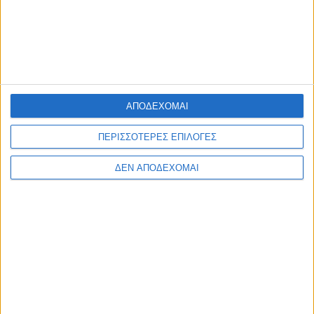
ευρύτερο πλαίσιο ανάδειξης της περιοχής και της
ιστορίας του τόπου.
———————————————————————————————————————————
Πηγή: Θεώνη Λειβαδίτη, Τα γεφύρια του Αλάμπεη, Αρχείον Αγρινίου,
Τεύχος 1ο, Ιανουάριος 2018, σελ. 15-18
Φωτογραφία: Πίνακας που απεικονίζει τα γεφύρια του Αλάμπεη
ΑΠΟΔΕΧΟΜΑΙ
——————————————————————————————————-
Η μνήμη είναι μια δυνατότητα για να διευρύνουμε το μέλλον
και όχι για να το συρρικνώσουμε στο ήδη ξεπερασμένο παρελθόν
ΠΕΡΙΣΣΟΤΕΡΕΣ ΕΠΙΛΟΓΕΣ
ΔΕΝ ΑΠΟΔΕΧΟΜΑΙ
ΚΟΙΝΟΠΟΊΗΣΗ