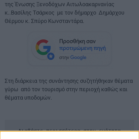
της Ένωσης Ξενοδόχων Αιτωλοακαρνανίας
κ..Βασίλης Τσάρκος με τον δήμαρχο Δημάρχου
Θέρμου κ. Σπύρο Κωνσταντάρα.
Στη διάρκεια της συνάντησης συζητήθηκαν θέματα
γύρω από τον τουρισμό στην περιοχή καθώς και
θέματα υποδομών.
Διαβάστε περισσότερα στην ενότητα
