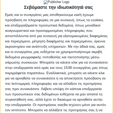
με click στο Posted in 
Αιτωλ/νία
Σεβόμαστε την ιδιωτικότητά σας
Εμείς και οι συνεργάτες μας αποθηκεύουμε και/ή έχουμε
πρόσβαση σε πληροφορίες σε μια συσκευή, όπως τα cookies,
ΚΟΙΝΟΠΟΊΗΣΗ
και επεξεργαζόμαστε προσωπικά δεδομένα, όπως μοναδικοί
αναγνωριστικοί και προσαρμοσμένες πληροφορίες που
Tags
Δήμος Θέρμου
αποστέλλονται από μια συσκευή για εξατομικευμένες διαφημίσεις
και περιεχόμενο, μέτρηση διαφήμισης και περιεχομένου, έρευνα
ακροατηρίου και ανάπτυξη υπηρεσιών.
Με την άδειά σας, εμείς
Μπορεί επίσης να σας αρέσουν
και οι συνεργάτες μας ενδέχεται να χρησιμοποιήσουμε ακριβή
δεδομένα γεωγραφικής τοποθεσίας και ταυτοποίησης μέσω
σάρωσης συσκευών. Μπορείτε να κάνετε κλικ για να συναινέσετε
στην επεξεργασία από εμάς και τους 1538 συνεργάτες μας όπως
περιγράφεται παραπάνω. Εναλλακτικά, μπορείτε να κάνετε κλικ
για να αρνηθείτε να συναινέσετε ή να αποκτήσετε πρόσβαση σε
πιο λεπτομερείς πληροφορίες και να αλλάξετε τις προτιμήσεις
σας πριν συναινέσετε.
Λάβετε υπόψη ότι κάποια επεξεργασία
των προσωπικών σας δεδομένων ενδέχεται να μην απαιτεί τη
συγκατάθεσή σας, αλλά έχετε το δικαίωμα να αρνηθείτε αυτήν
την επεξεργασία. Οι προτιμήσεις σαςθα ισχύουν μόνο για αυτόν
τον ιστότοπο. Μπορείτε να αλλάξετε τις προτιμήσεις σας ή να