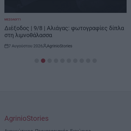
ΜΕΣΟΛΌΓΓΙ
POSTED
IN
Διέξοδος | 9/8 | Αλιάγας: φωτογραφίες δίπλα
στη λιμνοθάλασσα
7 Αυγούστου 2026
AgrinioStories
Post
By:
Date
AgrinioStories