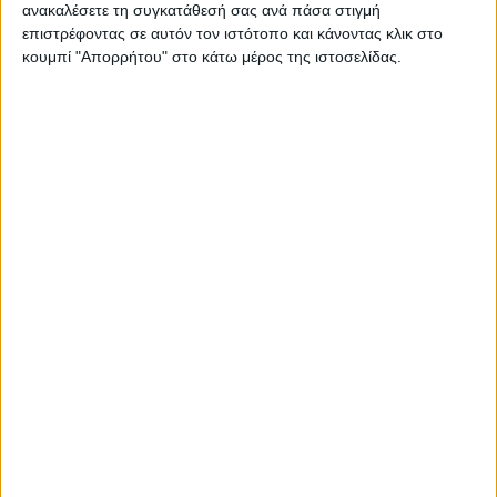
ανακαλέσετε τη συγκατάθεσή σας ανά πάσα στιγμή
ΑΙΤ/ΝΊΑ
POSTED
επιστρέφοντας σε αυτόν τον ιστότοπο και κάνοντας κλικ στο
IN
Η Λίμνη Κρεμαστών αποκτά φεστιβάλ
κουμπί "Απορρήτου" στο κάτω μέρος της ιστοσελίδας.
1 Αυγούστου 2026
on
ΑΙΤ/ΝΊΑ
POSTED
IN
Μεσολόγγι | Απολογισμός Μαυρομμάτη –
Προκλήσεις
14 Ιουλίου 2026
on