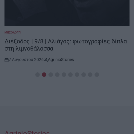
ΜΕΣΟΛΌΓΓΙ
POSTED
IN
Διέξοδος | 9/8 | Αλιάγας: φωτογραφίες δίπλα
στη λιμνοθάλασσα
7 Αυγούστου 2026
AgrinioStories
Post
By:
Date
AgrinioStories