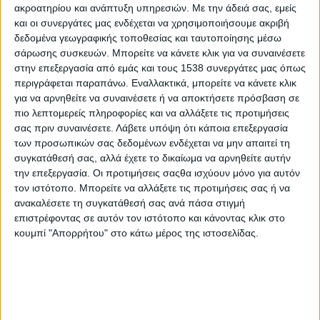
ακροατηρίου και ανάπτυξη υπηρεσιών.
Με την άδειά σας, εμείς
JazzFestival, την Περιφερειακή Ενότητα και το
και οι συνεργάτες μας ενδέχεται να χρησιμοποιήσουμε ακριβή
Δήμο Πρέβεζας.
δεδομένα γεωγραφικής τοποθεσίας και ταυτοποίησης μέσω
σάρωσης συσκευών. Μπορείτε να κάνετε κλικ για να συναινέσετε
Υποστηρίζεται από το Υπουργείο Πολιτισμού, το
στην επεξεργασία από εμάς και τους 1538 συνεργάτες μας όπως
Επιμελητήριο Πρέβεζας , το Σουηδικό Ινστιτούτο,
περιγράφεται παραπάνω. Εναλλακτικά, μπορείτε να κάνετε κλικ
την Πολωνική Πρεσβεία και την Πρεσβεία του
για να αρνηθείτε να συναινέσετε ή να αποκτήσετε πρόσβαση σε
πιο λεπτομερείς πληροφορίες και να αλλάξετε τις προτιμήσεις
Λουξεμβούργου.
σας πριν συναινέσετε.
Λάβετε υπόψη ότι κάποια επεξεργασία
των προσωπικών σας δεδομένων ενδέχεται να μην απαιτεί τη
Μέγας Χορηγός : Eurobank
συγκατάθεσή σας, αλλά έχετε το δικαίωμα να αρνηθείτε αυτήν
Χορηγός: FotisHome Market
την επεξεργασία. Οι προτιμήσεις σαςθα ισχύουν μόνο για αυτόν
τον ιστότοπο. Μπορείτε να αλλάξετε τις προτιμήσεις σας ή να
Ελάτε να ζήσετε μια μοναδική μουσική εμπειρία,!
ανακαλέσετε τη συγκατάθεσή σας ανά πάσα στιγμή
επιστρέφοντας σε αυτόν τον ιστότοπο και κάνοντας κλικ στο
κουμπί "Απορρήτου" στο κάτω μέρος της ιστοσελίδας.