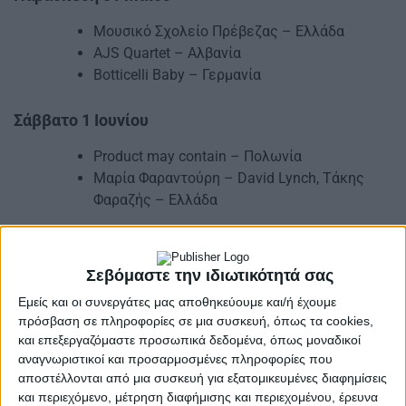
Μουσικό Σχολείο Πρέβεζας – Ελλάδα
AJS Quartet – Αλβανία
Botticelli Baby – Γερμανία
Σάββατο
1 Ιουνίου
Product may contain – Πολωνία
Μαρία Φαραντούρη – David Lynch, Tάκης
Φαραζής – Ελλάδα
Κυριακή 2 Ιουνίου
Σεβόμαστε την ιδιωτικότητά σας
Jazz Express – Ελλάδα
Shantel & Bucovina Club Sound system ft
Εμείς και οι συνεργάτες μας αποθηκεύουμε και/ή έχουμε
πρόσβαση σε πληροφορίες σε μια συσκευή, όπως τα cookies,
Θωμάς Κωνσταντίνου – Γερμανία + Ελλάδα
και επεξεργαζόμαστε προσωπικά δεδομένα, όπως μοναδικοί
αναγνωριστικοί και προσαρμοσμένες πληροφορίες που
Το Preveza JazzFestival 2024 διοργανώνεται από
αποστέλλονται από μια συσκευή για εξατομικευμένες διαφημίσεις
την αστική μη κερδοσκοπική εταιρεία Preveza
και περιεχόμενο, μέτρηση διαφήμισης και περιεχομένου, έρευνα