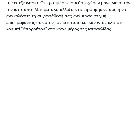
Μπορεί επίσης να σας αρέσουν
την επεξεργασία. Οι προτιμήσεις σαςθα ισχύουν μόνο για αυτόν
τον ιστότοπο. Μπορείτε να αλλάξετε τις προτιμήσεις σας ή να
ανακαλέσετε τη συγκατάθεσή σας ανά πάσα στιγμή
επιστρέφοντας σε αυτόν τον ιστότοπο και κάνοντας κλικ στο
κουμπί "Απορρήτου" στο κάτω μέρος της ιστοσελίδας.
ΑΓΡΊΝΙΟ
POSTED
IN
Ελληνίς | 7/8 | Συμπέθεροι από Σόι 2 –
Cocorico 2
6 Αυγούστου 2026
on