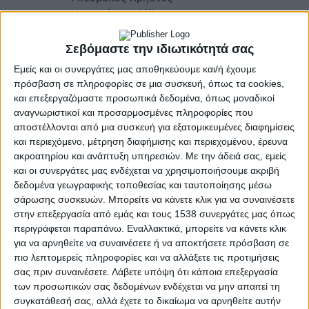
Καραγιάννης Μίλτος
Μελάς Γιάννης
Μιχάλης Γιώργος
Σεβόμαστε την ιδιωτικότητά σας
Μπαλωμένος Γιώργος
Εμείς και οι συνεργάτες μας αποθηκεύουμε και/ή έχουμε
Ντόκα Ελένη
πρόσβαση σε πληροφορίες σε μια συσκευή, όπως τα cookies,
Πρέζας Νίκος
και επεξεργαζόμαστε προσωπικά δεδομένα, όπως μοναδικοί
αναγνωριστικοί και προσαρμοσμένες πληροφορίες που
Τζερτζεμέλη Άρτεμις
αποστέλλονται από μια συσκευή για εξατομικευμένες διαφημίσεις
και περιεχόμενο, μέτρηση διαφήμισης και περιεχομένου, έρευνα
ακροατηρίου και ανάπτυξη υπηρεσιών.
Με την άδειά σας, εμείς
και οι συνεργάτες μας ενδέχεται να χρησιμοποιήσουμε ακριβή
δεδομένα γεωγραφικής τοποθεσίας και ταυτοποίησης μέσω
AgrinioStories
σάρωσης συσκευών. Μπορείτε να κάνετε κλικ για να συναινέσετε
στην επεξεργασία από εμάς και τους 1538 συνεργάτες μας όπως
περιγράφεται παραπάνω. Εναλλακτικά, μπορείτε να κάνετε κλικ
ΚΟΙΝΟΠΟΊΗΣΗ
για να αρνηθείτε να συναινέσετε ή να αποκτήσετε πρόσβαση σε
πιο λεπτομερείς πληροφορίες και να αλλάξετε τις προτιμήσεις
σας πριν συναινέσετε.
Λάβετε υπόψη ότι κάποια επεξεργασία
Tags
Εργατικό Κέντρο Αγρινίου
των προσωπικών σας δεδομένων ενδέχεται να μην απαιτεί τη
συγκατάθεσή σας, αλλά έχετε το δικαίωμα να αρνηθείτε αυτήν