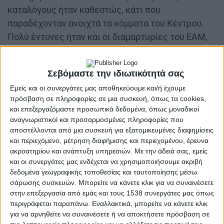
καταλόγους ήταν καθεστώς, κάτι που
παραδέχονταν ανοιχτά τα κόμματα του Κέντρου.
Πολύ έντονες ήταν και οι διαμαρτυρίες του ΕΑΜ,
που για το λόγο αυτό οργάνωσε μεγάλες
συγκεντρώσεις σε όλες τις πόλεις της χώρας.
Σεβόμαστε την ιδιωτικότητά σας
Μία από αυτές πραγματοποιήθηκε στις 18 Μαρτίου
Εμείς και οι συνεργάτες μας αποθηκεύουμε και/ή έχουμε
1946 στο αεροδρόμιο του Αγρινίου, μετά από
πρόσβαση σε πληροφορίες σε μια συσκευή, όπως τα cookies,
και επεξεργαζόμαστε προσωπικά δεδομένα, όπως μοναδικοί
άρνηση της διοίκησης του Παναιτωλικού να
αναγνωριστικοί και προσαρμοσμένες πληροφορίες που
παραχωρήσει το γήπεδο. Βασικοί ομιλητές σε αυτή
αποστέλλονται από μια συσκευή για εξατομικευμένες διαφημίσεις
τη συγκέντρωση ήταν ο στρατηγός του ΕΛΑΣ, και
και περιεχόμενο, μέτρηση διαφήμισης και περιεχομένου, έρευνα
ακροατηρίου και ανάπτυξη υπηρεσιών.
Με την άδειά σας, εμείς
μέλος της Κεντρικής Επιτροπής του ΕΑΜ,
και οι συνεργάτες μας ενδέχεται να χρησιμοποιήσουμε ακριβή
Γεράσιμος Αυγερόπουλος καθώς και ο Κ.
δεδομένα γεωγραφικής τοποθεσίας και ταυτοποίησης μέσω
Καραγιώργης, μέλος και αυτός της ίδιας
σάρωσης συσκευών. Μπορείτε να κάνετε κλικ για να συναινέσετε
Κεντρικής Επιτροπής.
στην επεξεργασία από εμάς και τους 1538 συνεργάτες μας όπως
περιγράφεται παραπάνω. Εναλλακτικά, μπορείτε να κάνετε κλικ
Ο λαός της πόλης και της περιοχής, έγραψε ο
για να αρνηθείτε να συναινέσετε ή να αποκτήσετε πρόσβαση σε