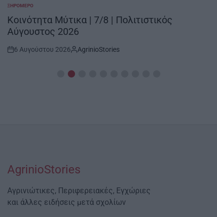
ΞΗΡΟΜΕΡΟ
POSTED
IN
Κοινότητα Μύτικα | 7/8 | Πολιτιστικός
Αύγουστος 2026
6 Αυγούστου 2026
AgrinioStories
Post
By:
Date
AgrinioStories
Αγρινιώτικες, Περιφερειακές, Εγχώριες
και άλλες ειδήσεις μετά σχολίων