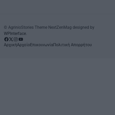
© AgrinioStories Theme NextZenMag designed by
WPInterface
.
facebook
Twitter
instagram
YouTube
Αρχική
Αρχείο
Επικοινωνία
Πολιτική Απορρήτου