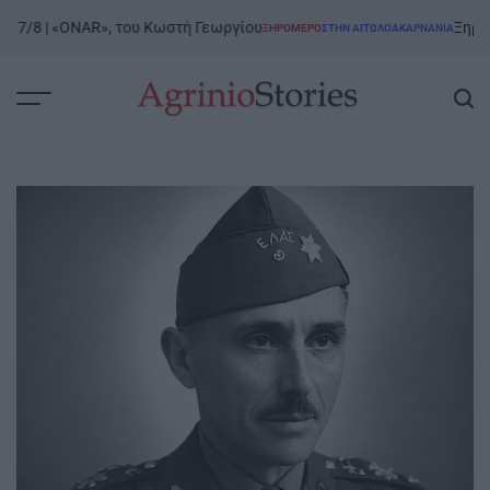
Skip
/8 | «ONAR», του Κωστή Γεωργίου
Ξηρόμερο |
ΞΗΡΟΜΕΡΟ
ΣΤΗΝ ΑΙΤΩΛΟΑΚΑΡΝΑΝΊΑ
to
POSTED
IN
content
AgrinioStories