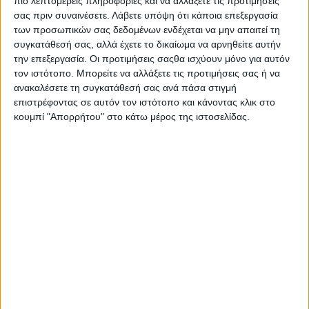
πιο λεπτομερείς πληροφορίες και να αλλάξετε τις προτιμήσεις
Ριζοσπάστης της επόμενης μέρας (19.3.1946)
σας πριν συναινέσετε.
Λάβετε υπόψη ότι κάποια επεξεργασία
κατέκλυσε το χώρο του αεροδρομίου, αφού «η
των προσωπικών σας δεδομένων ενδέχεται να μην απαιτεί τη
αντιδραστική κυβέρνηση του Παναιτωλικού
συγκατάθεσή σας, αλλά έχετε το δικαίωμα να αρνηθείτε αυτήν
την επεξεργασία. Οι προτιμήσεις σαςθα ισχύουν μόνο για αυτόν
αρνήθηκε να παραχωρήσει το γήπεδο». Δεκαοχτώ
τον ιστότοπο. Μπορείτε να αλλάξετε τις προτιμήσεις σας ή να
χιλιάδες Αγρινιώτες, όπως αναφέρει η
ανακαλέσετε τη συγκατάθεσή σας ανά πάσα στιγμή
εφημερίδα, παρά τη σχετική κακοκαιρία
επιστρέφοντας σε αυτόν τον ιστότοπο και κάνοντας κλικ στο
συγκεντρώθηκε στο αεροδρόμιο και με
κουμπί "Απορρήτου" στο κάτω μέρος της ιστοσελίδας.
δημοκρατικά τραγούδια, πλακάτ και συνθήματα
όπως: «Ανεξαρτησία», «Δημοκρατική ανάπτυξη»,
«Ομαλότητα», και «Ανοικοδόμηση», αποθέωσε τους
εκπροσώπους της Κ.Ε. Επιτροπής του ΕΑΜ, που
τους μετέφερε από το Αγρίνιο στο αεροδρόμιο
στους ώμους του.
Τη συγκέντρωση άνοιξε εκ μέρους της
διακομματικής των κομμάτων της Αριστεράς του
ΣΚ-ΕΑΔ, Τσιτσιμελής[1]. Ο στρατηγός