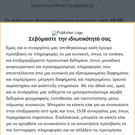
Ιωαννίνων-θέση Λειβαδάκια)
Οι αίθουσες θα παραμείνουν ανοιχτές από
10:00
πμ έως 8:00 μμ,
τηρουμένων όλων των κανόνων
υγιεινής και ασφάλειας σύμφωνα με τις οδηγίες
Σεβόμαστε την ιδιωτικότητά σας
του Εθνικού Οργανισμού Δημόσιας Υγείας για τον
Εμείς και οι συνεργάτες μας αποθηκεύουμε και/ή έχουμε
Covid -19.
πρόσβαση σε πληροφορίες σε μια συσκευή, όπως τα cookies,
και επεξεργαζόμαστε προσωπικά δεδομένα, όπως μοναδικοί
Τηλέφωνα επικοινωνίας για παρέμβαση:
αναγνωριστικοί και προσαρμοσμένες πληροφορίες που
αποστέλλονται από μια συσκευή για εξατομικευμένες διαφημίσεις
2641053202, 2641360590-2641360591.
και περιεχόμενο, μέτρηση διαφήμισης και περιεχομένου, έρευνα
ακροατηρίου και ανάπτυξη υπηρεσιών.
Με την άδειά σας, εμείς
και οι συνεργάτες μας ενδέχεται να χρησιμοποιήσουμε ακριβή
δεδομένα γεωγραφικής τοποθεσίας και ταυτοποίησης μέσω
σάρωσης συσκευών. Μπορείτε να κάνετε κλικ για να συναινέσετε
στην επεξεργασία από εμάς και τους 1538 συνεργάτες μας όπως
περιγράφεται παραπάνω. Εναλλακτικά, μπορείτε να κάνετε κλικ
για να αρνηθείτε να συναινέσετε ή να αποκτήσετε πρόσβαση σε
πιο λεπτομερείς πληροφορίες και να αλλάξετε τις προτιμήσεις
Οι Δομές Αστέγων του Δήμου Αγρινίου έχουν