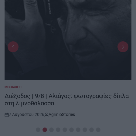
ΜΕΣΟΛΌΓΓΙ
POSTED
IN
Διέξοδος | 9/8 | Αλιάγας: φωτογραφίες δίπλα
στη λιμνοθάλασσα
7 Αυγούστου 2026
AgrinioStories
Post
By:
Date