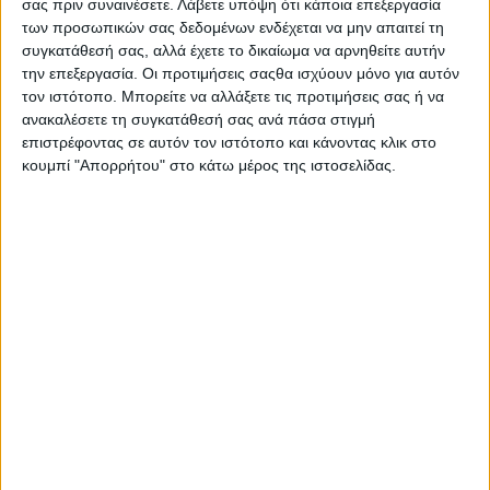
σας πριν συναινέσετε.
Λάβετε υπόψη ότι κάποια επεξεργασία
ενταχθεί στο επιχειρησιακό πρόγραμμα της
των προσωπικών σας δεδομένων ενδέχεται να μην απαιτεί τη
Δυτικής Ελλάδας ΕΣΠΑ 2014-2020 με κωδικό ΟΠΣ
συγκατάθεσή σας, αλλά έχετε το δικαίωμα να αρνηθείτε αυτήν
την επεξεργασία. Οι προτιμήσεις σαςθα ισχύουν μόνο για αυτόν
5002126.
τον ιστότοπο. Μπορείτε να αλλάξετε τις προτιμήσεις σας ή να
ανακαλέσετε τη συγκατάθεσή σας ανά πάσα στιγμή
επιστρέφοντας σε αυτόν τον ιστότοπο και κάνοντας κλικ στο
κουμπί "Απορρήτου" στο κάτω μέρος της ιστοσελίδας.
AgrinioStories
ΚΟΙΝΟΠΟΊΗΣΗ
Tags
Δομές Αστέγων Αγρινίου
Μπορεί επίσης να σας αρέσουν