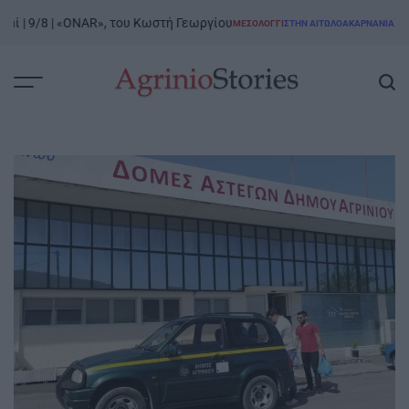
Skip
| 9/8 | «ONAR», του Κωστή Γεωργίου
Ξενοκρ
ΜΕΣΟΛΌΓΓΙ
ΣΤΗΝ ΑΙΤΩΛΟΑΚΑΡΝΑΝΊΑ
to
POSTED
IN
content
AgrinioStories