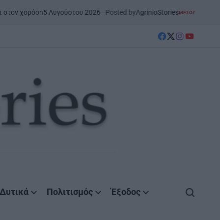
5 Αυγούστου 2026
Posted by
AgrinioStories
ΜΕΣΟΛΌΓΓΙ
ΣΤΗΝ ΑΙΤΩΛΟΑΚΑΡΝΑΝΊΑ
POSTED
IN
facebook
Twitter
instagram
YouTube
Δυτικά
Πολιτισμός
Έξοδος