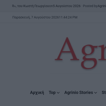
Skip
on
5 Αυγούστου 2026
Posted by
AgrinioStories
του Κωστή Γεωργίου
ΞΗΡΟΜΕ
to
POSTED
IN
content
Παρασκευή, 7 Αυγούστου 2026
11
:
44
:
25
PM
AgrinioStories
Αρχική
Top
Agrinio Stories
St