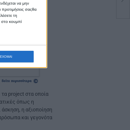
έν
νδέχεται να μην
Οι προτιμήσεις σαςθα
λέσετε τη
κ στο κουμπί
ΕΧΟΜΑΙ
τα project στα οποία
ματικές όπως η
 άσκηση, η αξιοποίηση
 πρόσωπα και γεγονότα