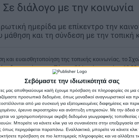
Σε διάλογο με την κοινωνία
|
ρωτική ημερίδα με επίκεντρο την καινο
ου μάθηση και τη σύνδεση με την τοπική
η και ευαισθητοποίηση της τοπικής κοινωνίας, το Σχ
ινίου διοργανώνει την Πέμπτη 26 Ιουνίου και ώρα 19:00
υ Επιμελητηρίου Αιτωλοακαρνανίας. Το πρόγραμμα τη
Σεβόμαστε την ιδιωτικότητά σας
ις, παρουσιάσεις μαθητικών δράσεων και βιωματικά ε
άτες μας αποθηκεύουμε και/ή έχουμε πρόσβαση σε πληροφορίες σε μια
αμική του σχολείου ως ζωντανό κύτταρο μάθησης, καιν
ργαζόμαστε προσωπικά δεδομένα, όπως μοναδικοί αναγνωριστικοί και 
στέλλονται από μια συσκευή για εξατομικευμένες διαφημίσεις και περ
εχομένου, έρευνα ακροατηρίου και ανάπτυξη υπηρεσιών.
Με την άδειά σα
με χαιρετισμό και σύντομη εισήγηση του Διευθυντή το
χεται να χρησιμοποιήσουμε ακριβή δεδομένα γεωγραφικής τοποθεσίας 
25: Ένας καινοτόμος εκπαιδευτικός οργανισμός μάθησης
ών. Μπορείτε να κάνετε κλικ για να συναινέσετε στην επεξεργασία απ
 όπως περιγράφεται παραπάνω. Εναλλακτικά, μπορείτε να κάνετε κλικ γ
αστεί η πολυετής πορεία του ιδρύματος και η συμβολή
οκτήσετε πρόσβαση σε πιο λεπτομερείς πληροφορίες και να αλλάξετε τι