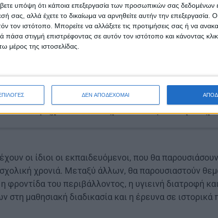
νων.
βετε υπόψη ότι κάποια επεξεργασία των προσωπικών σας δεδομένων ε
εσή σας, αλλά έχετε το δικαίωμα να αρνηθείτε αυτήν την επεξεργασία. 
τόν τον ιστότοπο. Μπορείτε να αλλάξετε τις προτιμήσεις σας ή να ανακα
 πάσα στιγμή επιστρέφοντας σε αυτόν τον ιστότοπο και κάνοντας κλι
ω μέρος της ιστοσελίδας.
ΕΠΙΛΟΓΕΣ
ΔΕΝ ΑΠΟΔΕΧΟΜΑΙ
ΑΠΟΔ
έχουν οι ίδιοι οι εκπαιδευόμενοι, που θα παρουσιάσουν 
 σχολική χρονιά. Μεταξύ άλλων, θα παρουσιαστούν θε
η φροντίδα του περιβάλλοντος, η υγιεινή διατροφή και
ν στη μαθησιακή διαδικασία και η έρευνα σε ιστορικά