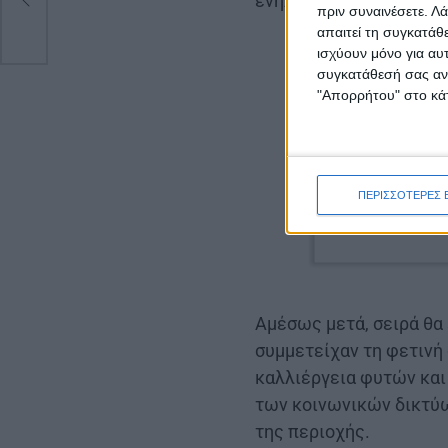
ενηλίκων εκπαιδευομέ
πριν συναινέσετε.
Λά
απαιτεί τη συγκατάθ
ισχύουν μόνο για αυ
συγκατάθεσή σας ανά
"Απορρήτου" στο κάτ
ΠΕΡΙΣΣΟΤΕΡΕΣ 
Αμέσως μετά, σειρά θα 
συμμετείχαν τη φετινή
καλλιέργεια φυτών και 
των κοινωνικών δικτύω
της περιοχής.