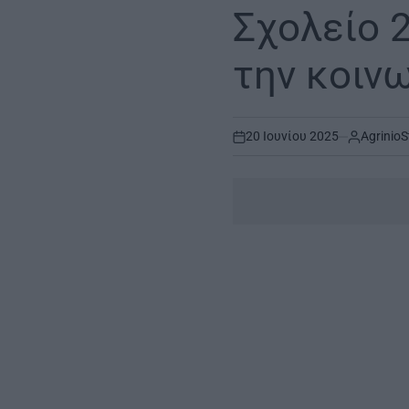
IN
Σχολείο 2
την κοιν
20 Ιουνίου 2025
AgrinioS
on