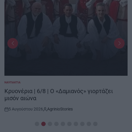
ΝΑΥΠΑΚΤΊΑ
POSTED
IN
Κρυονέρια | 6/8 | Ο «Δαμιανός» γιορτάζει
μισόν αιώνα
5 Αυγούστου 2026
AgrinioStories
Post
By:
Date