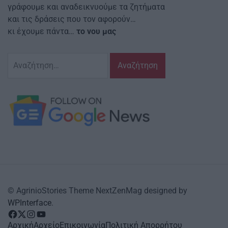
γράφουμε και αναδεικνυούμε τα ζητήματα
και τις δράσεις που τον αφορούν…
κι έχουμε πάντα…
το νου μας
Αναζήτηση
για:
© AgrinioStories Theme NextZenMag designed by
WPInterface
.
facebook
Twitter
instagram
YouTube
Αρχική
Αρχείο
Επικοινωνία
Πολιτική Απορρήτου