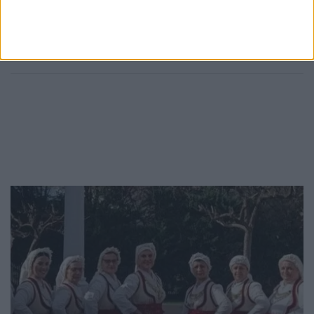
της «Διεξόδου»
όλοι το παρών»