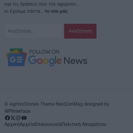
και τις δράσεις που τον αφορούν…
κι έχουμε πάντα…
το νου μας
Αναζήτηση
για:
© AgrinioStories Theme NextZenMag designed by
WPInterface
.
facebook
Twitter
instagram
YouTube
Αρχική
Αρχείο
Επικοινωνία
Πολιτική Απορρήτου