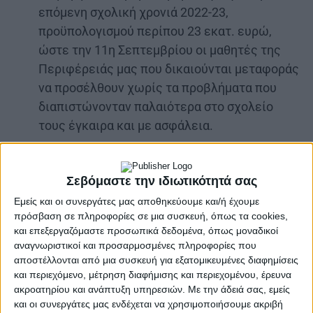
επόμενη σχολική χρονιά 2022-23,
προϋπολογισμού περίπου 23 εκατ. ευρώ,
ώστε την 11η Σεπτεμβρίου οι μαθητές της
Περιφέρειάς μας που δικαιούνται μεταφοράς
να προσέλθουν χωρίς τα προβλήματα που
διαπιστώνονταν παλαιότερα στο σχολείο
τους έγκαιρα και με ασφάλεια.
Σεβόμαστε την ιδιωτικότητά σας
Εμείς και οι συνεργάτες μας αποθηκεύουμε και/ή έχουμε
πρόσβαση σε πληροφορίες σε μια συσκευή, όπως τα cookies,
και επεξεργαζόμαστε προσωπικά δεδομένα, όπως μοναδικοί
αναγνωριστικοί και προσαρμοσμένες πληροφορίες που
Συγκεκριμένα, το πρόγραμμα δωρεάν μεταφοράς
αποστέλλονται από μια συσκευή για εξατομικευμένες διαφημίσεις
και περιεχόμενο, μέτρηση διαφήμισης και περιεχομένου, έρευνα
μαθητών εξυπηρετεί 15.138 μαθητές στη Δυτική
ακροατηρίου και ανάπτυξη υπηρεσιών.
Με την άδειά σας, εμείς
Ελλάδα, με 4.235 δρομολόγια λεωφορείων και
και οι συνεργάτες μας ενδέχεται να χρησιμοποιήσουμε ακριβή