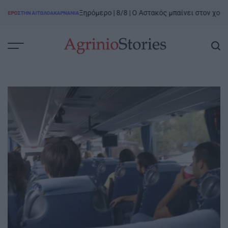
Skip
Ξηρόμερο | 8/8 | Ο Αστακός μπαίνει στον χορό
ΡΟ
ΣΤΗΝ ΑΙΤΩΛΟΑΚΑΡΝΑΝΊΑ
ΜΕΣ
to
POS
IN
content
AgrinioStories