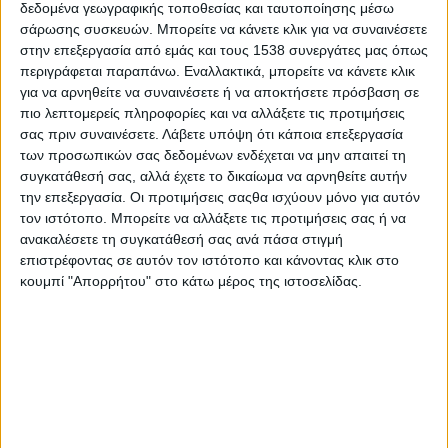
μισθωμένων ταξί. Από το σύνολο των
δεδομένα γεωγραφικής τοποθεσίας και ταυτοποίησης μέσω
σάρωσης συσκευών. Μπορείτε να κάνετε κλικ για να συναινέσετε
δρομολογίων, για τα 47 ο διαγωνισμός θα
στην επεξεργασία από εμάς και τους 1538 συνεργάτες μας όπως
επαναληφθεί, καθώς ο πρώτος κηρύχτηκε άγονος.
περιγράφεται παραπάνω. Εναλλακτικά, μπορείτε να κάνετε κλικ
για να αρνηθείτε να συναινέσετε ή να αποκτήσετε πρόσβαση σε
«Μέλημα μας είναι ο έγκαιρος σχεδιασμός
πιο λεπτομερείς πληροφορίες και να αλλάξετε τις προτιμήσεις
των δρομολογίων και η ολοκλήρωση των
σας πριν συναινέσετε.
Λάβετε υπόψη ότι κάποια επεξεργασία
διαδικασιών προκειμένου το έργο της
των προσωπικών σας δεδομένων ενδέχεται να μην απαιτεί τη
συγκατάθεσή σας, αλλά έχετε το δικαίωμα να αρνηθείτε αυτήν
μεταφοράς των μαθητών να ξεκινήσει
την επεξεργασία. Οι προτιμήσεις σαςθα ισχύουν μόνο για αυτόν
απρόσκοπτα από την πρώτη κιόλας ημέρα της
τον ιστότοπο. Μπορείτε να αλλάξετε τις προτιμήσεις σας ή να
νέας σχολικής χρονιάς. Για μια ακόμα φορά
ανακαλέσετε τη συγκατάθεσή σας ανά πάσα στιγμή
επιστρέφοντας σε αυτόν τον ιστότοπο και κάνοντας κλικ στο
καταφέραμε όλες οι απαραίτητες ενέργειες
κουμπί "Απορρήτου" στο κάτω μέρος της ιστοσελίδας.
να έχουν ολοκληρωθεί έγκαιρα και πριν την
έναρξη του νέου σχολικού έτους. Η εμπειρία
των υπηρεσιακών μας παραγόντων, η
συνεργασία με τους διευθυντές των
σχολείων και η επιτάχυνση των διαδικασιών
με χρήση νέων προγραμμάτων σχεδιασμού