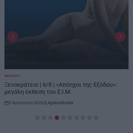
ΜΕΣΟΛΌΓΓΙ
POSTED
IN
Ξενοκράτειο | 6/8 | «Απόηχοι της Εξόδου»:
μεγάλη έκθεση του Ε.Ι.Μ.
5 Αυγούστου 2026
AgrinioStories
Post
By:
Date