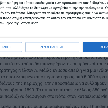
7ο σύνταγμα ιππικού των Ηνω
βετε υπόψη ότι κάποια επεξεργασία των προσωπικών σας δεδομένων ε
Συνέβη στις 29 Δεκεμβρίου 189
εσή σας, αλλά έχετε το δικαίωμα να αρνηθείτε αυτήν την επεξεργασία. 
τόν τον ιστότοπο. Μπορείτε να αλλάξετε τις προτιμήσεις σας ή να ανακα
Πληγωμένου Γονάτου (Λακότα:
 πάσα στιγμή επιστρέφοντας σε αυτόν τον ιστότοπο και κάνοντας κλι
στο στρατόπεδο Pine Ridge στη
ω μέρος της ιστοσελίδας.
Νότια Ντακότα, ανάμεσα στη φ
και το 7ο σύνταγμα ιππικού τ
 εντολή του ταγματάρχη Σάμιουελ Γουίτσαϊντ και στρατ
ΕΠΙΛΟΓΕΣ
ΔΕΝ ΑΠΟΔΕΧΟΜΑΙ
ΑΠΟΔ
α υποστηρίζουν όλο και περισσότερο τη θρησκεία του 
με αυτό τον τρόπο θα επαναφέρονταν οι πρόγονοί του
τρατηγός Νέλσον Α. Μάιλς ένιωσε απειλή για μια ινδιά
τό αποτελούμενο από περισσότερους από 5.000 στρατι
νδιάνους της περιοχής. Στην προσπάθεια να συλλάβουν 
 Δεκεμβρίου 1890. Το ιππικό απέτρεψε άλλους 350 αν
αι παιδιά) να διαφύγουν στο Νότο, στον καταυλισμό Pin
ερθεί σε ταινίες συμπεριλαμβανομένων των Thunderhea