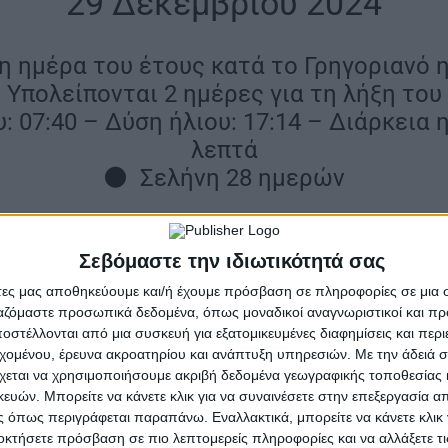
29 Δεκεμβρίου 2024
4η ημέρα του έτους κατά το Γρηγοριανό 
Υπολείπονται 2 ημέρες για τη λήξη του
: 07:40 – Δύση ήλιου: 17:14 – Διάρκεια 
λεπτά
🌑 Σελήνη 28 ημερών
Χρόνια πολλά στον Βενιαμίν
Σεβόμαστε την ιδιωτικότητά σας
άτες μας αποθηκεύουμε και/ή έχουμε πρόσβαση σε πληροφορίες σε μια
ργαζόμαστε προσωπικά δεδομένα, όπως μοναδικοί αναγνωριστικοί και 
στέλλονται από μια συσκευή για εξατομικευμένες διαφημίσεις και περ
εχομένου, έρευνα ακροατηρίου και ανάπτυξη υπηρεσιών.
Με την άδειά σα
χεται να χρησιμοποιήσουμε ακριβή δεδομένα γεωγραφικής τοποθεσίας 
ών. Μπορείτε να κάνετε κλικ για να συναινέσετε στην επεξεργασία απ
1890 – Σφαγή του Πληγωμένου
 όπως περιγράφεται παραπάνω. Εναλλακτικά, μπορείτε να κάνετε κλικ γ
Λακότα σκοτώνονται σε ινδιάν
οκτήσετε πρόσβαση σε πιο λεπτομερείς πληροφορίες και να αλλάξετε τι