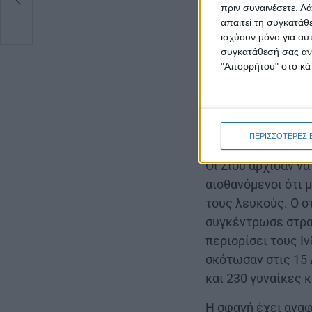
πριν συναινέσετε.
Λά
απαιτεί τη συγκατάθ
ισχύουν μόνο για αυ
συγκατάθεσή σας ανά
"Απορρήτου" στο κάτ
Πολιτειών, με την
Μάιλς.
ΠΕΡΙΣΣΟΤΕΡΕΣ 
Οι Σιού άρχισαν ν
αισθανόμενοι ότι 
τους λευκούς. Ο σ
συγκέντρωσε στρα
περιορίσει τους Ι
σκότωσαν στις 15
και 230 γυναίκες κ
Η σφαγή έχει αναφ