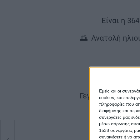
Είναι η 36
🌅 Ανατολή ήλιου
Εμείς και οι συνεργ
Γεγονότα
cookies, και επεξε
πληροφορίες που απο
διαφήμισης και περι
συνεργάτες μας ενδέ
μέσω σάρωσης συσκευ
1538 συνεργάτες μας
συναινέσετε ή να απ