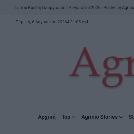
Skip
on
4 Αυγούστου 2026
Posted by
AgrinioStories
, του Κωστή Γεωργίου
ΜΕΣΟ
to
POST
IN
content
Πέμπτη, 6 Αυγούστου 2026
4
:
01
:
06
AM
AgrinioStories
Αρχική
Top
Agrinio Stories
St