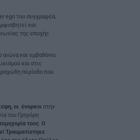
er ego του συγγραφέα,
αμφισβητεί και
οινωνίας της εποχής
ού αιώνα και εμβαθύνει
ικισμού και στις
ταραχώδη περίοδο που
κεψη, οι ένορκοι
στην
νία του Γρηγόρη
τυμηγορία τους
.
Ο
! Τραυματίστηκε