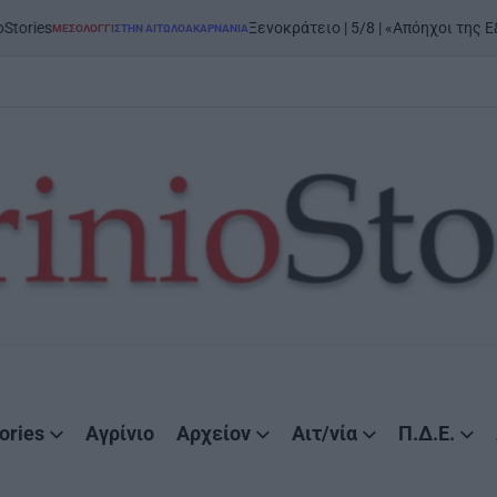
Ξενοκράτειο | 5/8 | «Απόηχοι της Εξόδου»: μεγ
ΛΌΓΓΙ
ΣΤΗΝ ΑΙΤΩΛΟΑΚΑΡΝΑΝΊΑ
ED
ories
Αγρίνιο
Αρχείον
Αιτ/νία
Π.Δ.Ε.