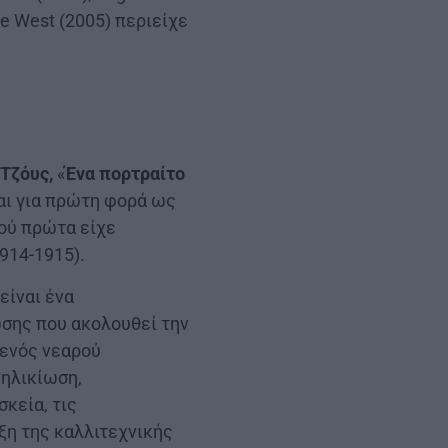
the West (2005) περιείχε
Τζόυς,
«
Ένα πορτραίτο
ται για πρώτη φορά ως
φού πρώτα είχε
914-1915).
 είναι ένα
σης που ακολουθεί την
 ενός νεαρού
νηλικίωση,
κεία, τις
ξη της καλλιτεχνικής