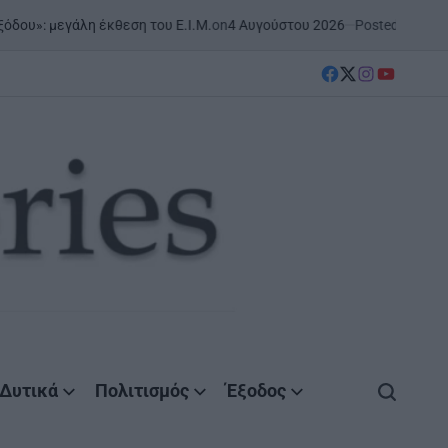
on
4 Αυγούστου 2026
Posted by
AgrinioStories
άλη έκθεση του Ε.Ι.Μ.
ΝΑ
PO
IN
facebook
Twitter
instagram
YouTube
Δυτικά
Πολιτισμός
Έξοδος