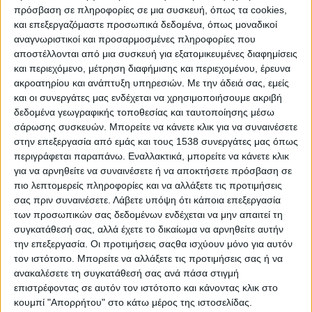
Η είδηση συγκλόνισε τον γεωργικό πληθυσμό,
πρόσβαση σε πληροφορίες σε μια συσκευή, όπως τα cookies,
ενώ σε περιοχές όπως η Ύδρα προκάλεσε
και επεξεργαζόμαστε προσωπικά δεδομένα, όπως μοναδικοί
αναγνωριστικοί και προσαρμοσμένες πληροφορίες που
αντίθετες αντιδράσεις, ακόμη και
αποστέλλονται από μια συσκευή για εξατομικευμένες διαφημίσεις
πανηγυρισμούς. Πολλοί ιστορικοί
και περιεχόμενο, μέτρηση διαφήμισης και περιεχομένου, έρευνα
υποστηρίζουν ότι πίσω από τη δολοφονία
ακροατηρίου και ανάπτυξη υπηρεσιών.
Με την άδειά σας, εμείς
υπήρξαν ξένες δυνάμεις, με κυρίαρχη τη
και οι συνεργάτες μας ενδέχεται να χρησιμοποιήσουμε ακριβή
δεδομένα γεωγραφικής τοποθεσίας και ταυτοποίησης μέσω
Γαλλία. Ο στρατηγός Gérard και αξιωματικοί
σάρωσης συσκευών. Μπορείτε να κάνετε κλικ για να συναινέσετε
του γαλλικού εκστρατευτικού σώματος
στην επεξεργασία από εμάς και τους 1538 συνεργάτες μας όπως
φέρονται να είχαν προβλέψει ή και
περιγράφεται παραπάνω. Εναλλακτικά, μπορείτε να κάνετε κλικ
για να αρνηθείτε να συναινέσετε ή να αποκτήσετε πρόσβαση σε
υποκινήσει την ανατροπή του Κυβερνήτη, ενώ
πιο λεπτομερείς πληροφορίες και να αλλάξετε τις προτιμήσεις
η Βρετανία ενδέχεται να γνώριζε χωρίς να
σας πριν συναινέσετε.
Λάβετε υπόψη ότι κάποια επεξεργασία
παρέμβει. Οι τελευταίες στιγμές των
των προσωπικών σας δεδομένων ενδέχεται να μην απαιτεί τη
Μαυρομιχάληδων αποτυπώνουν αυτή την
συγκατάθεσή σας, αλλά έχετε το δικαίωμα να αρνηθείτε αυτήν
την επεξεργασία. Οι προτιμήσεις σαςθα ισχύουν μόνο για αυτόν
αμφισημία: ο Κωνσταντίνος φέρεται να
τον ιστότοπο. Μπορείτε να αλλάξετε τις προτιμήσεις σας ή να
ομολόγησε ότι «άλλοι» τον έβαλαν, ενώ ο
ανακαλέσετε τη συγκατάθεσή σας ανά πάσα στιγμή
Γεώργιος κατέθεσε τα όπλα του στη γαλλική
επιστρέφοντας σε αυτόν τον ιστότοπο και κάνοντας κλικ στο
κουμπί "Απορρήτου" στο κάτω μέρος της ιστοσελίδας.
πρεσβεία λέγοντας «σκοτώσαμε τον