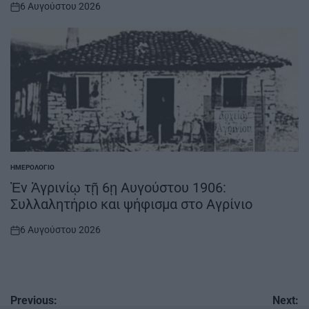
6 Αυγούστου 2026
on
ΗΜΕΡΟΛΌΓΙΟ
POSTED
IN
Ἐν Ἀγρινίῳ τῇ 6ῃ Αυγούστου 1906:
Συλλαλητήριο και ψήφισμα στο Αγρίνιο
6 Αυγούστου 2026
on
Πλοήγηση
Previous:
Next: