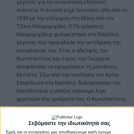
γεγονός για τη νεοσύστατη ελληνική
πολιτεία. Η ένταση είχε ξεκινήσει ήδη από το
1830 με την εξέγερση στη Μάνη υπό τον
Τζανή Μαυρομιχάλη. Ο Πετρόμπεης
Μαυρομιχάλης φυλακίστηκε στο Ναύπλιο,
γεγονός που προκάλεσε την αντίδραση της
οικογένειάς του. Έτσι, ο αδελφός του
Κωνσταντίνος και ο γιος του Γεώργιος
αποφάσισαν να εφαρμόσουν τη μανιάτικη
βεντέτα. Έξω από την εκκλησία του Αγίου
Σπυρίδωνα στο Ναύπλιο, δολοφόνησαν τον
Καποδίστρια, ο οποίος υπέκυψε λίγο
αργότερα στα τραύματά του. Ο Κωνσταντίνος
σκοτώθηκε επιτόπου, ενώ ο Γεώργιος
κατέφυγε στη γαλλική πρεσβεία, παραδόθηκε
υπό την πίεση του πλήθους και εκτελέστηκε.
Σεβόμαστε την ιδιωτικότητά σας
Εμείς και οι συνεργάτες μας αποθηκεύουμε και/ή έχουμε