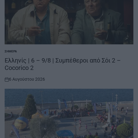
ΣΉΜΕΡΑ
POSTED
IN
Ελληνίς | 6 – 9/8 | Συμπέθεροι από Σόι 2 –
Cocorico 2
6 Αυγούστου 2026
on