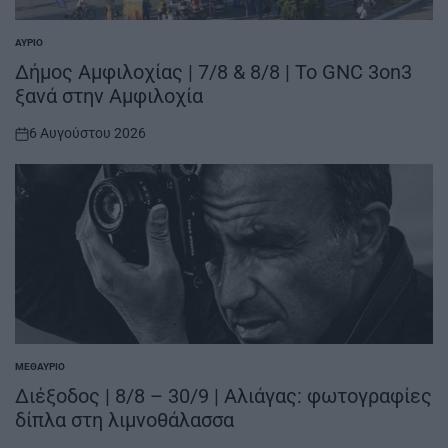
ΑΎΡΙΟ
POSTED
IN
Δήμος Αμφιλοχίας | 7/8 & 8/8 | Το GNC 3on3
ξανά στην Αμφιλοχία
6 Αυγούστου 2026
on
ΜΕΘΑΎΡΙΟ
POSTED
IN
Διέξοδος | 8/8 – 30/9 | Αλιάγας: φωτογραφίες
δίπλα στη λιμνοθάλασσα