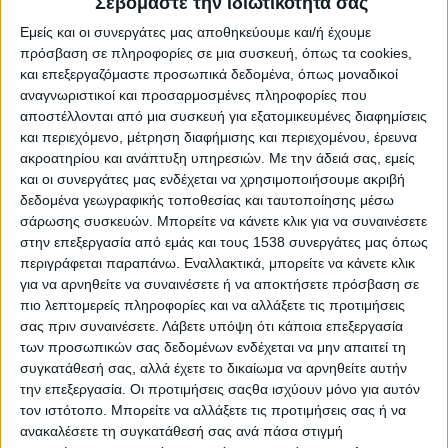
Σεβόμαστε την ιδιωτικότητά σας
Κείμενο: Κατερίνα Αντωνιάδου
Εμείς και οι συνεργάτες μας αποθηκεύουμε και/ή έχουμε
Σκηνοθεσία: Γιώργος Αρμένης
πρόσβαση σε πληροφορίες σε μια συσκευή, όπως τα cookies,
Πρωτότυπη Μουσική: Βασίλης Κονταξής
και επεξεργαζόμαστε προσωπικά δεδομένα, όπως μοναδικοί
Ενδυματολογία: Κωνσταντίνος Γιαννιώτης
αναγνωριστικοί και προσαρμοσμένες πληροφορίες που
αποστέλλονται από μια συσκευή για εξατομικευμένες διαφημίσεις
Σκηνογραφία: Κωνσταντίνος Γιαννιώτης
και περιεχόμενο, μέτρηση διαφήμισης και περιεχομένου, έρευνα
Φωτισμοί: Θοδωρής Γκόγκος
ακροατηρίου και ανάπτυξη υπηρεσιών.
Με την άδειά σας, εμείς
Φωτογραφίες: Παντελής Κονσολάκης
και οι συνεργάτες μας ενδέχεται να χρησιμοποιήσουμε ακριβή
Τρέιλερ: Thanos Angelis
δεδομένα γεωγραφικής τοποθεσίας και ταυτοποίησης μέσω
Γραφιστική Επιμέλεια: Playwalk
σάρωσης συσκευών. Μπορείτε να κάνετε κλικ για να συναινέσετε
Διαχείριση Social Media: Γιάννης Βαλτινός.
στην επεξεργασία από εμάς και τους 1538 συνεργάτες μας όπως
περιγράφεται παραπάνω. Εναλλακτικά, μπορείτε να κάνετε κλικ
για να αρνηθείτε να συναινέσετε ή να αποκτήσετε πρόσβαση σε
Παρά τις υστερικές πιέσεις που δέχεται από την
πιο λεπτομερείς πληροφορίες και να αλλάξετε τις προτιμήσεις
κόρη του, φαίνεται να υπεκφεύγει συνεχώς από
σας πριν συναινέσετε.
Λάβετε υπόψη ότι κάποια επεξεργασία
την πραγματικότητα – ή τουλάχιστον έτσι
των προσωπικών σας δεδομένων ενδέχεται να μην απαιτεί τη
σκέφτεται το μπερδεμένο μυαλό της κόρης.
συγκατάθεσή σας, αλλά έχετε το δικαίωμα να αρνηθείτε αυτήν
την επεξεργασία. Οι προτιμήσεις σαςθα ισχύουν μόνο για αυτόν
Μη μπορώντας κι αυτή να επικοινωνήσει με την
τον ιστότοπο. Μπορείτε να αλλάξετε τις προτιμήσεις σας ή να
ανακαλέσετε τη συγκατάθεσή σας ανά πάσα στιγμή
νέα πραγματικότητα, χάνεται. Ανίκανη πλέον να