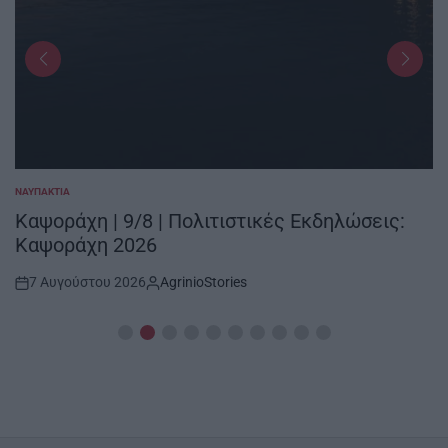
ΝΑΥΠΑΚΤΊΑ
POSTED
IN
Καψοράχη | 9/8 | Πολιτιστικές Εκδηλώσεις:
Καψοράχη 2026
7 Αυγούστου 2026
AgrinioStories
Post
By:
Date