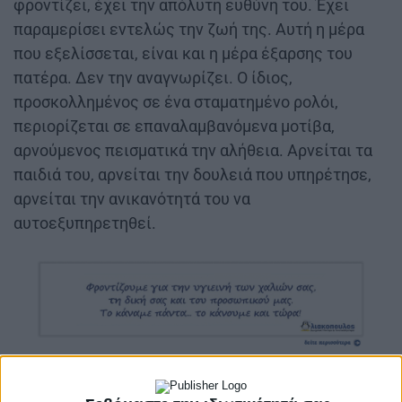
φροντίζει, έχει την απόλυτη ευθύνη του. Έχει
παραμερίσει εντελώς την ζωή της. Αυτή η μέρα
που εξελίσσεται, είναι και η μέρα έξαρσης του
πατέρα. Δεν την αναγνωρίζει. Ο ίδιος,
προσκολλημένος σε ένα σταματημένο ρολόι,
περιορίζεται σε επαναλαμβανόμενα μοτίβα,
αρνούμενος πεισματικά την αλήθεια. Αρνείται τα
παιδιά του, αρνείται την δουλειά που υπηρέτησε,
αρνείται την ανικανότητά του να
αυτοεξυπηρετηθεί.
Συντελεστές