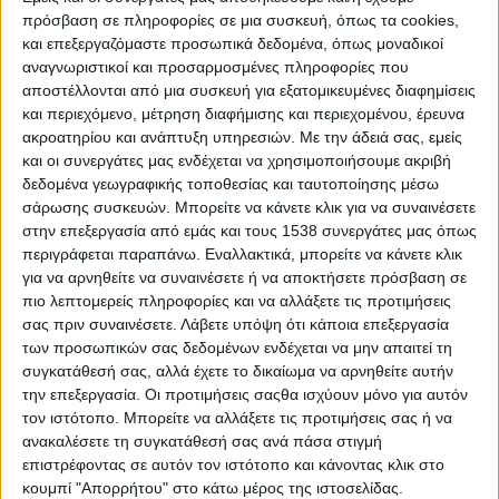
πρόσβαση σε πληροφορίες σε μια συσκευή, όπως τα cookies,
κρίσεις, αλλά και η συζήτηση για τη συλλογική
και επεξεργαζόμαστε προσωπικά δεδομένα, όπως μοναδικοί
διέξοδο, μέσα από τη δράση και την οργάνωση της
αναγνωριστικοί και προσαρμοσμένες πληροφορίες που
νεολαίας.
αποστέλλονται από μια συσκευή για εξατομικευμένες διαφημίσεις
και περιεχόμενο, μέτρηση διαφήμισης και περιεχομένου, έρευνα
ακροατηρίου και ανάπτυξη υπηρεσιών.
Με την άδειά σας, εμείς
και οι συνεργάτες μας ενδέχεται να χρησιμοποιήσουμε ακριβή
δεδομένα γεωγραφικής τοποθεσίας και ταυτοποίησης μέσω
σάρωσης συσκευών. Μπορείτε να κάνετε κλικ για να συναινέσετε
στην επεξεργασία από εμάς και τους 1538 συνεργάτες μας όπως
περιγράφεται παραπάνω. Εναλλακτικά, μπορείτε να κάνετε κλικ
για να αρνηθείτε να συναινέσετε ή να αποκτήσετε πρόσβαση σε
πιο λεπτομερείς πληροφορίες και να αλλάξετε τις προτιμήσεις
σας πριν συναινέσετε.
Λάβετε υπόψη ότι κάποια επεξεργασία
των προσωπικών σας δεδομένων ενδέχεται να μην απαιτεί τη
Κεντρικοί ομιλητές θα είναι ο Ανδρέας Ζάγκας,
συγκατάθεσή σας, αλλά έχετε το δικαίωμα να αρνηθείτε αυτήν
μέλος του Γραφείου του ΣΠ Δυτικής Ελλάδας της
την επεξεργασία. Οι προτιμήσεις σαςθα ισχύουν μόνο για αυτόν
τον ιστότοπο. Μπορείτε να αλλάξετε τις προτιμήσεις σας ή να
ΚΝΕ και γραμματέας του ΤΣ Αιτωλοακαρνανίας,
ανακαλέσετε τη συγκατάθεσή σας ανά πάσα στιγμή
καθώς και ο Αντώνης Μεϊμάρης, μέλος του
επιστρέφοντας σε αυτόν τον ιστότοπο και κάνοντας κλικ στο
μουσικού συγκροτήματος Κοινοί Θνητοί. Με
κουμπί "Απορρήτου" στο κάτω μέρος της ιστοσελίδας.