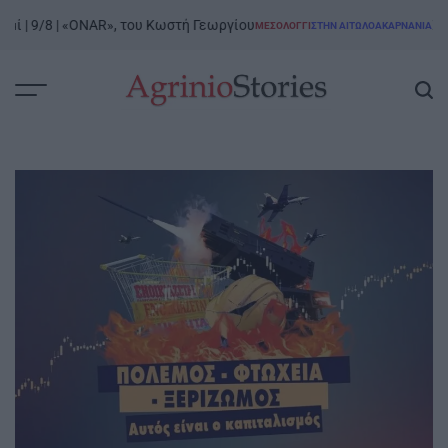
Skip
 9/8 | «ONAR», του Κωστή Γεωργίου
Ξενοκρά
ΜΕΣΟΛΌΓΓΙ
ΣΤΗΝ ΑΙΤΩΛΟΑΚΑΡΝΑΝΊΑ
to
POSTED
IN
content
AgrinioStories