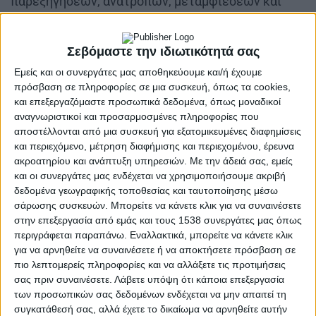
παρεξηγήσεων, ανατροπών, μεταμφιέσεων και
εκρηκτικών καταστάσεων.
Σεβόμαστε την ιδιωτικότητά σας
Εμείς και οι συνεργάτες μας αποθηκεύουμε και/ή έχουμε
πρόσβαση σε πληροφορίες σε μια συσκευή, όπως τα cookies,
και επεξεργαζόμαστε προσωπικά δεδομένα, όπως μοναδικοί
αναγνωριστικοί και προσαρμοσμένες πληροφορίες που
αποστέλλονται από μια συσκευή για εξατομικευμένες διαφημίσεις
και περιεχόμενο, μέτρηση διαφήμισης και περιεχομένου, έρευνα
ακροατηρίου και ανάπτυξη υπηρεσιών.
Με την άδειά σας, εμείς
και οι συνεργάτες μας ενδέχεται να χρησιμοποιήσουμε ακριβή
Στο πλευρό του βρίσκονται η Φαίη Ξυλά και ένας
δεδομένα γεωγραφικής τοποθεσίας και ταυτοποίησης μέσω
καλοκουρδισμένος θίασος, που κρατούν την
σάρωσης συσκευών. Μπορείτε να κάνετε κλικ για να συναινέσετε
παράσταση σε διαρκή κίνηση, ανάμεσα στη φάρσα,
στην επεξεργασία από εμάς και τους 1538 συνεργάτες μας όπως
περιγράφεται παραπάνω. Εναλλακτικά, μπορείτε να κάνετε κλικ
τη σωματική κωμωδία και το παιχνίδι των
για να αρνηθείτε να συναινέσετε ή να αποκτήσετε πρόσβαση σε
επιθυμιών και των εξουσιών. Ο Γιάννης Κακλέας
πιο λεπτομερείς πληροφορίες και να αλλάξετε τις προτιμήσεις
προσεγγίζει τον Γκολντόνι με θεατρική τόλμη,
σας πριν συναινέσετε.
Λάβετε υπόψη ότι κάποια επεξεργασία
αναδεικνύοντας τον σωματικό παλμό και τη
των προσωπικών σας δεδομένων ενδέχεται να μην απαιτεί τη
συγκατάθεσή σας, αλλά έχετε το δικαίωμα να αρνηθείτε αυτήν
διαχρονική ζωντάνια του έργου, χωρίς να