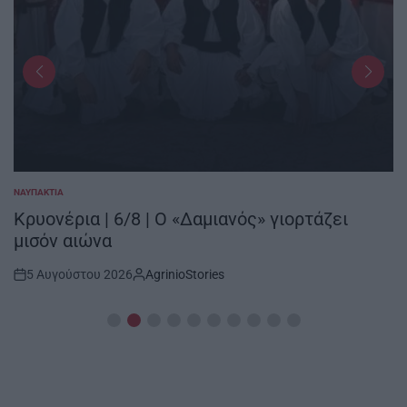
ΝΑΥΠΑΚΤΊΑ
POSTED
IN
Κρυονέρια | 6/8 | Ο «Δαμιανός» γιορτάζει
μισόν αιώνα
5 Αυγούστου 2026
AgrinioStories
Post
By:
Date