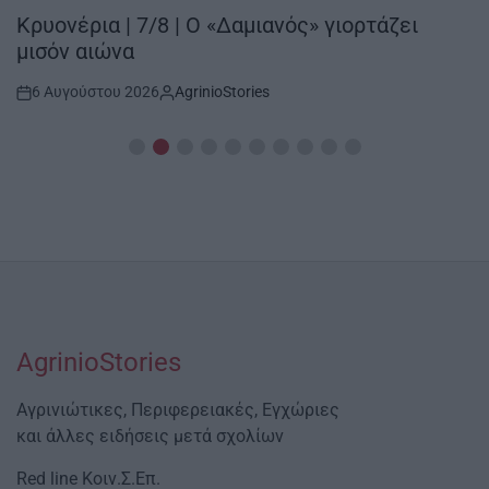
IN
Κρυονέρια | 7/8 | Ο «Δαμιανός» γιορτάζει
μισόν αιώνα
6 Αυγούστου 2026
AgrinioStories
Post
By:
Date
AgrinioStories
Αγρινιώτικες, Περιφερειακές, Εγχώριες
και άλλες ειδήσεις μετά σχολίων
Red line Κοιν.Σ.Επ.