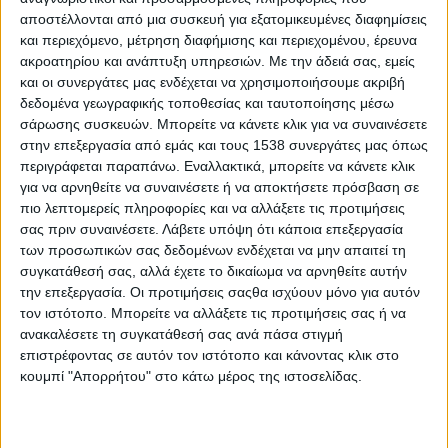
μετέφεραν ως ζωντανή εμπειρία στις επόμενες
αποστέλλονται από μια συσκευή για εξατομικευμένες διαφημίσεις
γενιές.
και περιεχόμενο, μέτρηση διαφήμισης και περιεχομένου, έρευνα
ακροατηρίου και ανάπτυξη υπηρεσιών.
Με την άδειά σας, εμείς
Η ΠΕΑΕΑ-ΔΣΕ Αγρινίου Αμφιλοχίας καλεί τον
και οι συνεργάτες μας ενδέχεται να χρησιμοποιήσουμε ακριβή
κόσμο να παραβρεθεί, σημειώνοντας ότι η
δεδομένα γεωγραφικής τοποθεσίας και ταυτοποίησης μέσω
παρουσία του θα τιμήσει τους νεκρούς αγωνιστές
σάρωσης συσκευών. Μπορείτε να κάνετε κλικ για να συναινέσετε
στην επεξεργασία από εμάς και τους 1538 συνεργάτες μας όπως
της Εθνικής Αντίστασης και όσους συμμετείχαν
περιγράφεται παραπάνω. Εναλλακτικά, μπορείτε να κάνετε κλικ
στον αγώνα για την ελευθερία. Σε μια εποχή όπου
για να αρνηθείτε να συναινέσετε ή να αποκτήσετε πρόσβαση σε
η ιστορική μνήμη συχνά συμπιέζεται σε ακίνδυνες
πιο λεπτομερείς πληροφορίες και να αλλάξετε τις προτιμήσεις
σας πριν συναινέσετε.
Λάβετε υπόψη ότι κάποια επεξεργασία
τελετές, η επιστροφή στον τόπο της μάχης
των προσωπικών σας δεδομένων ενδέχεται να μην απαιτεί τη
λειτουργεί και ως υπενθύμιση ότι η ελευθερία δεν
συγκατάθεσή σας, αλλά έχετε το δικαίωμα να αρνηθείτε αυτήν
χαρίστηκε, αλλά κατακτήθηκε με σύγκρουση,
την επεξεργασία. Οι προτιμήσεις σαςθα ισχύουν μόνο για αυτόν
απώλειες και συλλογική στράτευση.
τον ιστότοπο. Μπορείτε να αλλάξετε τις προτιμήσεις σας ή να
ανακαλέσετε τη συγκατάθεσή σας ανά πάσα στιγμή
επιστρέφοντας σε αυτόν τον ιστότοπο και κάνοντας κλικ στο
κουμπί "Απορρήτου" στο κάτω μέρος της ιστοσελίδας.