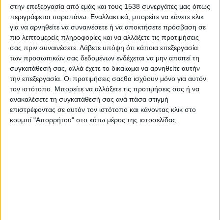
Μια άποψη που ενισχύεται και από το γεγονός ότι
στην επεξεργασία από εμάς και τους 1538 συνεργάτες μας όπως
περιγράφεται παραπάνω. Εναλλακτικά, μπορείτε να κάνετε κλικ
το Αγρίνιο διαθέτει ένα δικαστικό μέγαρο με όλες
για να αρνηθείτε να συναινέσετε ή να αποκτήσετε πρόσβαση σε
τις προδιαγραφές για το σκοπό αυτό.
πιο λεπτομερείς πληροφορίες και να αλλάξετε τις προτιμήσεις
σας πριν συναινέσετε.
Λάβετε υπόψη ότι κάποια επεξεργασία
Δυστυχώς όμως ο πολιτικός παραλογισμός σε
των προσωπικών σας δεδομένων ενδέχεται να μην απαιτεί τη
αυτή χώρα δεν λέει να σταματήσει και για άλλη μια
συγκατάθεσή σας, αλλά έχετε το δικαίωμα να αρνηθείτε αυτήν
φορά παλεύουμε για τα αυτονόητα.
την επεξεργασία. Οι προτιμήσεις σαςθα ισχύουν μόνο για αυτόν
τον ιστότοπο. Μπορείτε να αλλάξετε τις προτιμήσεις σας ή να
Και δεν θα εγκαταλείψουμε τον αγώνα ώστε η
ανακαλέσετε τη συγκατάθεσή σας ανά πάσα στιγμή
επιστρέφοντας σε αυτόν τον ιστότοπο και κάνοντας κλικ στο
άσκηση της πολιτικής όπως και οι πράξεις των
κουμπί "Απορρήτου" στο κάτω μέρος της ιστοσελίδας.
πολιτικών, ιδίως όσων κατέχουν την εξουσία, να
γίνονται με γνώμονα την βελτίωση της ζωής των
πολιτών και όχι για άλλους λόγους που είναι
ενάντια στην κοινή λογική και την κοινωνία.