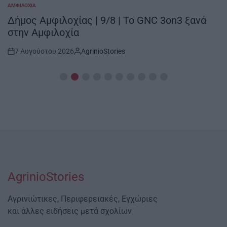
ΑΜΦΙΛΟΧΊΑ
POSTED
IN
Δήμος Αμφιλοχίας | 9/8 | Το GNC 3on3 ξανά
στην Αμφιλοχία
7 Αυγούστου 2026
AgrinioStories
Post
By:
Date
AgrinioStories
Αγρινιώτικες, Περιφερειακές, Εγχώριες
και άλλες ειδήσεις μετά σχολίων