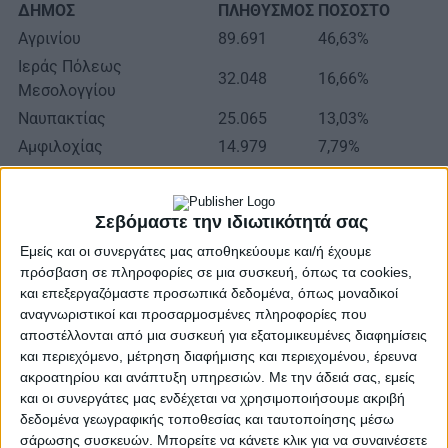
ΔΗΜΟΣ
ΠΛΗΘΥΣΜΟΣ
ΠΟΣΟΣΤΟ
Αγρινίου
89.691
46,63%
Ιεράς Πόλεως
32.048
16,66%
Μεσολογγίου
Ναυπακτίας
25.065
13,03%
Αμφιλοχίας
14.979
7,79%
Ακτίου-Βόνιτσας
14.644
7,61%
Ξηρομέρου
10.206
5,31%
Σεβόμαστε την ιδιωτικότητά σας
Θέρμου
5.712
2,97%
Εμείς και οι συνεργάτες μας αποθηκεύουμε και/ή έχουμε
πρόσβαση σε πληροφορίες σε μια συσκευή, όπως τα cookies,
Πιστεύω ότι κάθε νηφάλιος πολίτης που διαθέτει
και επεξεργαζόμαστε προσωπικά δεδομένα, όπως μοναδικοί
τη στοιχειώδη κοινή λογική, διαβάζοντας αυτό τον
αναγνωριστικοί και προσαρμοσμένες πληροφορίες που
πίνακα θεωρεί αυτονόητο ότι ο Δήμος Αγρινίου
αποστέλλονται από μια συσκευή για εξατομικευμένες διαφημίσεις
και περιεχόμενο, μέτρηση διαφήμισης και περιεχομένου, έρευνα
που συγκεντρώνει το 46,63% δηλαδή περίπου τον
ακροατηρίου και ανάπτυξη υπηρεσιών.
Με την άδειά σας, εμείς
μισό πληθυσμό της Αιτωλοακαρνανίας πρέπει να
και οι συνεργάτες μας ενδέχεται να χρησιμοποιήσουμε ακριβή
είναι η έδρα του πρωτοδικείου.
δεδομένα γεωγραφικής τοποθεσίας και ταυτοποίησης μέσω
σάρωσης συσκευών. Μπορείτε να κάνετε κλικ για να συναινέσετε