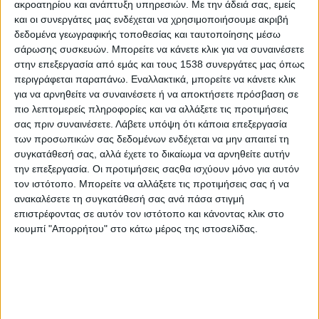
ακροατηρίου και ανάπτυξη υπηρεσιών.
Με την άδειά σας, εμείς
υπουργείου Δικαιοσύνης έδωσαν και πήραν και η
και οι συνεργάτες μας ενδέχεται να χρησιμοποιήσουμε ακριβή
χρυσή λύση δόθηκε αφενός με την εξαίρεση
δεδομένα γεωγραφικής τοποθεσίας και ταυτοποίησης μέσω
παραμεθόριων και νησιωτικών περιοχών,
σάρωσης συσκευών. Μπορείτε να κάνετε κλικ για να συναινέσετε
αφετέρου για τις υπόλοιπες περιοχές τη
στην επεξεργασία από εμάς και τους 1538 συνεργάτες μας όπως
περιγράφεται παραπάνω. Εναλλακτικά, μπορείτε να κάνετε κλικ
διατήρηση ενός πρωτοδικείου σε κάθε νομό.
για να αρνηθείτε να συναινέσετε ή να αποκτήσετε πρόσβαση σε
πιο λεπτομερείς πληροφορίες και να αλλάξετε τις προτιμήσεις
Για αυτόν ακριβώς το λόγο βρέθηκε η περιοχή της
σας πριν συναινέσετε.
Λάβετε υπόψη ότι κάποια επεξεργασία
Πέλλας να διατηρεί και τα δυο της πρωτοδικεία
των προσωπικών σας δεδομένων ενδέχεται να μην απαιτεί τη
(Γιαννιτσά και στην Έδεσσα), με το μισό σχεδόν
συγκατάθεσή σας, αλλά έχετε το δικαίωμα να αρνηθείτε αυτήν
την επεξεργασία. Οι προτιμήσεις σαςθα ισχύουν μόνο για αυτόν
πληθυσμό της Αιτωλοακαρνανίας. Ριγμένοι
τον ιστότοπο. Μπορείτε να αλλάξετε τις προτιμήσεις σας ή να
βρέθηκαν δυο μόνον νομοί: η Βοιωτία και η
ανακαλέσετε τη συγκατάθεσή σας ανά πάσα στιγμή
Αιτωλοακαρνανία με τη Θήβα και Λιβαδειά, Αγρίνιο
επιστρέφοντας σε αυτόν τον ιστότοπο και κάνοντας κλικ στο
και Μεσολόγγι αντίστοιχα να σφάζονται μεταξύ
κουμπί "Απορρήτου" στο κάτω μέρος της ιστοσελίδας.
τους.
Αντί λοιπόν η κυβέρνηση να σκύψει και να
αντιμετωπίσει ως οφείλει τα τεράστια
προβλήματα που επικρατούν εδώ και χρόνια στις