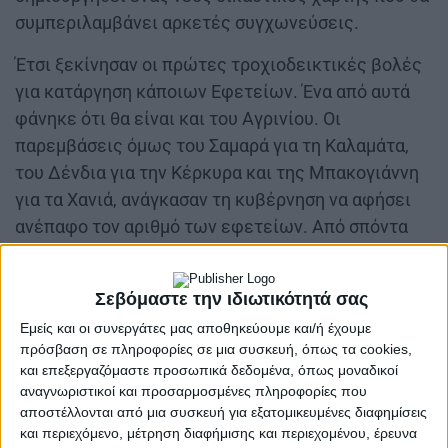
συμπεριλαμβάνει αρκετές συγχωνεύσεις.
Έτσι ξεκίνησαν οι πρώτες τροχιοδεικτικές βολές
για κατάργηση κάποιων Εφετείων. Ένα από αυτά
φάνηκε ότι θα είναι και του Αγρινίου. Οι
παρεμβάσεις όμως του Σαμαρά για τη Καλαμάτα,
του Δένδια για την Κέρκυρα και της Μπακογιάννη
για τα Χανιά, ανάγκασαν τη κυβέρνηση να αφήσει
ανέπαφο τον αριθμό των εφετείων. Από σπόντα
λοιπόν, παρέμεινε και το δικό μας, αφού δεν
νοείται νέος δικαστικός χάρτης με κατάργηση
Σεβόμαστε την ιδιωτικότητά σας
ενός και μόνο Εφετείου.
Εμείς και οι συνεργάτες μας αποθηκεύουμε και/ή έχουμε
Στη συνέχεια όμως ήρθε η σειρά των
πρόσβαση σε πληροφορίες σε μια συσκευή, όπως τα cookies,
και επεξεργαζόμαστε προσωπικά δεδομένα, όπως μοναδικοί
Πρωτοδικείων και ο εφησυχασμός που είχε
αναγνωριστικοί και προσαρμοσμένες πληροφορίες που
δημιουργηθεί με την διατήρηση του εφετείου
αποστέλλονται από μια συσκευή για εξατομικευμένες διαφημίσεις
τινάχτηκε στον αέρα. Τα παζάρια στα γραφεία του
και περιεχόμενο, μέτρηση διαφήμισης και περιεχομένου, έρευνα