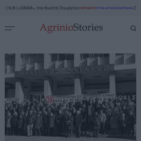
Skip
 6/8 | «ONAR», του Κωστή Γεωργίου
Ξηρόμερο
ΞΗΡΟΜΕΡΟ
ΣΤΗΝ ΑΙΤΩΛΟΑΚΑΡΝΑΝΊΑ
to
POSTED
IN
content
AgrinioStories