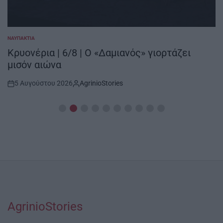
ΝΑΥΠΑΚΤΊΑ
POSTED
IN
Κρυονέρια | 6/8 | Ο «Δαμιανός» γιορτάζει
μισόν αιώνα
5 Αυγούστου 2026
AgrinioStories
Post
By:
Date
AgrinioStories