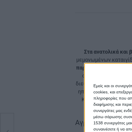
Στα ανατολικά και 
μεμονωμένων καταιγίδ
παροδικά αυξημένες μ
ορεινά καθώς και σε
διευθύνσεις 3 με 5 μπ
Εμείς και οι συνεργ
ηπειρωτικά θα φτάσει 
cookies, και επεξε
πληροφορίες που απο
Κυκλάδες, την Κρήτη
διαφήμισης και περι
συνεργάτες μας ενδέ
μέσω σάρωσης συσκευ
Αγρίνιο
με
1538 συνεργάτες μας
συναινέσετε ή να απ
ών