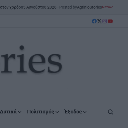
n
5 Αυγούστου 2026
Posted by
AgrinioStories
ΜΕΣΟΛΌΓΓΙ
ΣΤΗΝ ΑΙΤΩΛΟΑΚΑΡΝΑΝ
POSTED
IN
facebook
Twitter
instagram
YouTube
Δυτικά
Πολιτισμός
Έξοδος