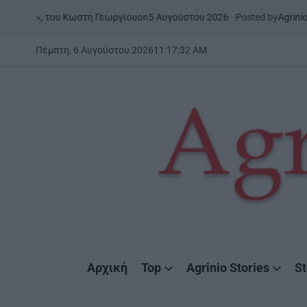
Skip
on
5 Αυγούστου 2026
Posted by
AgrinioStories
 του Κωστή Γεωργίου
ΞΗΡΟ
to
POSTE
IN
content
Πέμπτη, 6 Αυγούστου 2026
11
:
17
:
33
AM
AgrinioStories
Αρχική
Top
Agrinio Stories
St