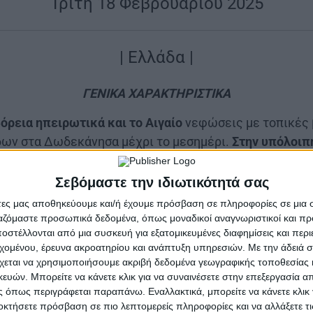
Τρίτη 18 Φεβρουαρίου 2025
| Ελλάδα |
ΓΕΝΙΚΑ ΧΑΡΑΚΤΗΡΙΣΤΙΚΑ
βόρεια ηπειρωτικά και το Αιγαίο
νεφώσεις με τοπικές 
ων στα Δωδεκάνησα μέχρι το μεσημέρι.
Στην υπόλοιπ
ε τοπικές βροχές
μικρής διάρκειας.
Xιόνια
θα πέσουν σ
 ημιορεινές περιοχές της βόρειας χώρας.
Οι άνεμοι
θα
Σεβόμαστε την ιδιωτικότητά σας
οφόρ.
Η θερμοκρασία
θα σημειώσει πτώση στα κεντρικά 
άτες μας αποθηκεύουμε και/ή έχουμε πρόσβαση σε πληροφορίες σε μια
τους 06 με 08 βαθμούς, στα δυτικά και τα νότια τους 14
ργαζόμαστε προσωπικά δεδομένα, όπως μοναδικοί αναγνωριστικοί και 
στέλλονται από μια συσκευή για εξατομικευμένες διαφημίσεις και περ
 και τα Δωδεκάνησα τους 17 με 18 βαθμούς Κελσίου. 
εχομένου, έρευνα ακροατηρίου και ανάπτυξη υπηρεσιών.
Με την άδειά σα
κατά τόπους στα βόρεια ηπειρωτικά.
χεται να χρησιμοποιήσουμε ακριβή δεδομένα γεωγραφικής τοποθεσίας 
ών. Μπορείτε να κάνετε κλικ για να συναινέσετε στην επεξεργασία απ
 όπως περιγράφεται παραπάνω. Εναλλακτικά, μπορείτε να κάνετε κλικ γ
οκτήσετε πρόσβαση σε πιο λεπτομερείς πληροφορίες και να αλλάξετε τι