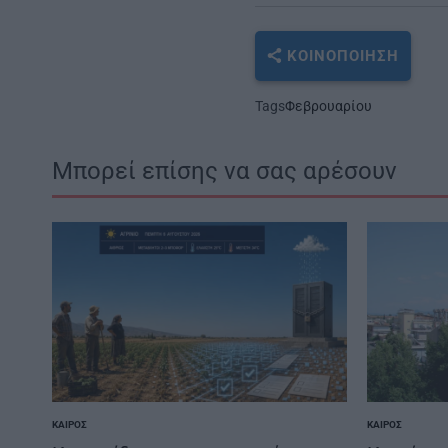
ΚΟΙΝΟΠΟΊΗΣΗ
Tags
Φεβρουαρίου
Μπορεί επίσης να σας αρέσουν
ΚΑΙΡΌΣ
ΚΑΙΡΌΣ
POSTED
POSTED
IN
IN