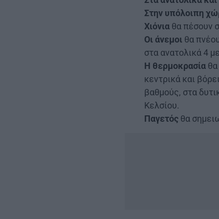
Στην υπόλοιπη χώ
Xιόνια
θα πέσουν σ
Οι άνεμοι
θα πνέου
στα ανατολικά 4 μ
Η θερμοκρασία
θα 
κεντρικά και βόρει
βαθμούς, στα δυτι
Κελσίου.
Παγετός
θα σημειω