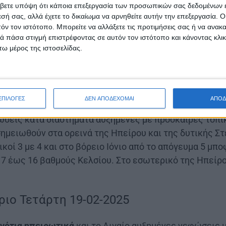
βετε υπόψη ότι κάποια επεξεργασία των προσωπικών σας δεδομένων ε
τά περιόδους αυξημένη
με μικρή πιθανότητα
για τοπι
εσή σας, αλλά έχετε το δικαίωμα να αρνηθείτε αυτήν την επεξεργασία. 
υν από
μεταβλητές
διευθύνσεις ασθενείς εντάσεως
2
τόν τον ιστότοπο. Μπορείτε να αλλάξετε τις προτιμήσεις σας ή να ανακα
α
θα κυμανθεί από
7
βαθμούς η ελάχιστη έως
14
βαθμού
 πάσα στιγμή επιστρέφοντας σε αυτόν τον ιστότοπο και κάνοντας κλι
ω μέρος της ιστοσελίδας.
πειρος | Δυτική Στερεά | Δυτική Πελοπόννησος
ΕΠΙΛΟΓΕΣ
ΔΕΝ ΑΠΟΔΕΧΟΜΑΙ
ΑΠΟΔ
φώσεις κατά διαστήματα αυξημένες με πρόσκαιρες τοπι
ημειωθούν στα ορεινά της Ηπείρου και της δυτικής Στ
ικοί 3 με 4 και στο βόρειο Ιόνιο από το απόγευμα 5 μπο
ό 7 έως 16 βαθμούς Κελσίου. Στο εσωτερικό της Ηπείρ
ριο Τετάρτη 19-02-2025
 νότια ηπειρωτικά
και το Αιγαίο αυξημένες νεφώσεις 