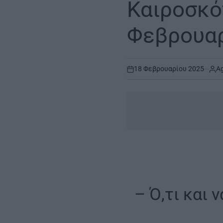
Καιροσκό
Φεβρουαρ
18 Φεβρουαρίου 2025
Ag
on
– Ό,τι και 