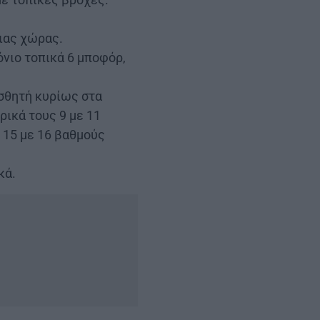
ιας χώρας.
όνιο τοπικά 6 μποφόρ,
ισθητή κυρίως στα
ρικά τους 9 με 11
 15 με 16 βαθμούς
κά.