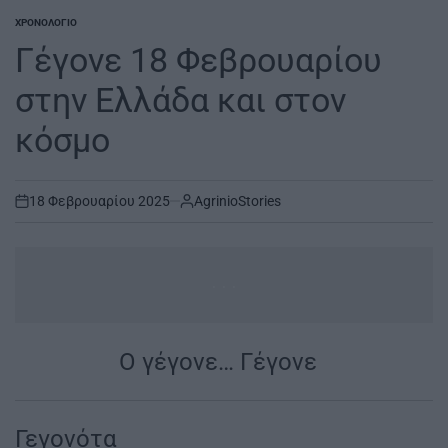
ΧΡΟΝΟΛΌΓΙΟ
POSTED
IN
Γέγονε 18 Φεβρουαρίου
στην Ελλάδα και στον
κόσμο
18 Φεβρουαρίου 2025
AgrinioStories
on
...
Ο γέγονε… Γέγονε
|
Γεγονότα