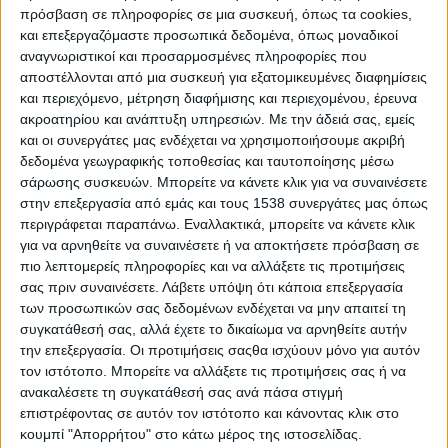
πρόσβαση σε πληροφορίες σε μια συσκευή, όπως τα cookies,
Ολομέλεια της ΚΕ και της ΚΕΕ του ΚΚΕ
(18 –
και επεξεργαζόμαστε προσωπικά δεδομένα, όπως μοναδικοί
24 Φεβρουαρίου 1957), κατά την οποία
αναγνωριστικοί και προσαρμοσμένες πληροφορίες που
καθαιρείται ο Νίκος Ζαχαριάδης από μέλος
αποστέλλονται από μια συσκευή για εξατομικευμένες διαφημίσεις
και περιεχόμενο, μέτρηση διαφήμισης και περιεχομένου, έρευνα
της ΚΕ, ενώ διαγράφεται και από μέλος του
ακροατηρίου και ανάπτυξη υπηρεσιών.
Με την άδειά σας, εμείς
ΚΚΕ. Από τη διαδικασία βγαίνει ενισχυμένος ο
και οι συνεργάτες μας ενδέχεται να χρησιμοποιήσουμε ακριβή
Κώστας Κολιγιάννης.
δεδομένα γεωγραφικής τοποθεσίας και ταυτοποίησης μέσω
σάρωσης συσκευών. Μπορείτε να κάνετε κλικ για να συναινέσετε
Η 7η Ολομέλεια αποτέλεσε ουσιαστικά
στην επεξεργασία από εμάς και τους 1538 συνεργάτες μας όπως
περιγράφεται παραπάνω. Εναλλακτικά, μπορείτε να κάνετε κλικ
συνέχεια της 6ης Ολομέλειας του 1956, και
για να αρνηθείτε να συναινέσετε ή να αποκτήσετε πρόσβαση σε
σημαντικό βήμα στη δεξιά οπορτουνιστική
πιο λεπτομερείς πληροφορίες και να αλλάξετε τις προτιμήσεις
στροφή στο ΚΚΕ υπό την επίδραση και του
σας πριν συναινέσετε.
Λάβετε υπόψη ότι κάποια επεξεργασία
20ού Συνεδρίου του ΚΚΣΕ. Η 7η Ολομέλεια
των προσωπικών σας δεδομένων ενδέχεται να μην απαιτεί τη
συγκατάθεσή σας, αλλά έχετε το δικαίωμα να αρνηθείτε αυτήν
καθαίρεσε τον Νίκο Ζαχαριάδη από την ΚΕ του
την επεξεργασία. Οι προτιμήσεις σαςθα ισχύουν μόνο για αυτόν
ΚΚΕ, ενώ τον διέγραψε και από μέλος του
τον ιστότοπο. Μπορείτε να αλλάξετε τις προτιμήσεις σας ή να
Κόμματος (είχε προηγηθεί η καθαίρεσή του
ανακαλέσετε τη συγκατάθεσή σας ανά πάσα στιγμή
επιστρέφοντας σε αυτόν τον ιστότοπο και κάνοντας κλικ στο
από Γενικός Γραμματέας της ΚΕ και μέλος του
κουμπί "Απορρήτου" στο κάτω μέρος της ιστοσελίδας.
ΠΓ από την 6η Ολομέλεια του 1956).