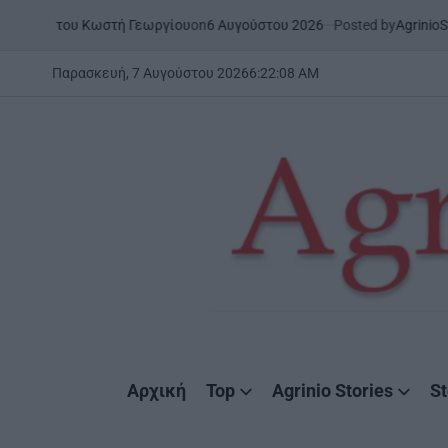
Skip
on
6 Αυγούστου 2026
Posted by
AgrinioStories
», του Κωστή Γεωργίου
ΞΗ
to
PO
IN
content
Παρασκευή, 7 Αυγούστου 2026
6
:
22
:
09
AM
AgrinioStories
Αρχική
Top
Agrinio Stories
St