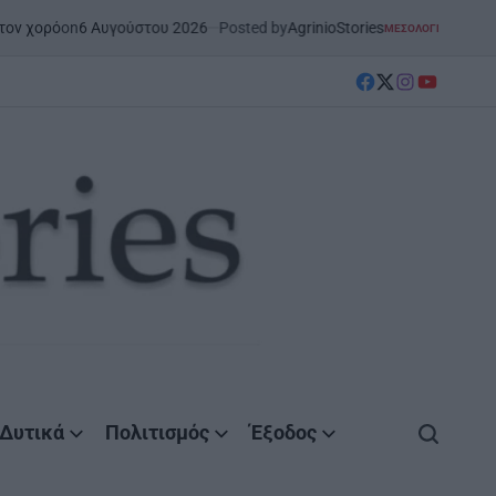
on
6 Αυγούστου 2026
Posted by
AgrinioStories
ό
ΜΕΣΟΛΌΓΓΙ
ΣΤΗΝ ΑΙΤΩΛΟΑΚΑΡ
POSTED
IN
facebook
Twitter
instagram
YouTube
Δυτικά
Πολιτισμός
Έξοδος