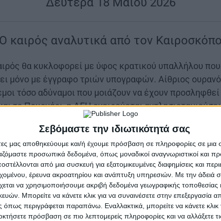
|
Δευτέρα 18 Μαΐου 2026
|
Ο καιρός αναλυτικά από τον Καιροσκόπ
καιρός θα κυκλοφορεί με ύφος κρατικού υπαλλήλου που
ύει μόνο με έγγραφο τριών υπογραφών. Αίθριος ουρανό
εμοι τόσο αδύναμοι που μοιάζουν να έχουν προσληφθεί
αι το Πουρνάρι, η ΔΕΗ ονειρεύεται αντλησιοταμιεύσει
ες και κάποιος αποφάσισε ότι το νερό πρέπει επιτέλο
Σεβόμαστε την ιδιωτικότητά σας
ι να ανεβοκατεβαίνει στα βουνά με ωράριο γραφείου. 
άτες μας αποθηκεύουμε και/ή έχουμε πρόσβαση σε πληροφορίες σε μια
πως πέσει καμιά βροχή, αλλά κυρίως μήπως πέσει κανέ
ργαζόμαστε προσωπικά δεδομένα, όπως μοναδικοί αναγνωριστικοί και 
α.
στέλλονται από μια συσκευή για εξατομικευμένες διαφημίσεις και περ
εχομένου, έρευνα ακροατηρίου και ανάπτυξη υπηρεσιών.
Με την άδειά σα
νεφώσεις θα κάνουν το μεσημέρι κάτι περάσματα στα ο
χεται να χρησιμοποιήσουμε ακριβή δεδομένα γεωγραφικής τοποθεσίας 
οχρέωση. Οι άνεμοι δυτικοί βορειοδυτικοί έως 5 μποφ
ών. Μπορείτε να κάνετε κλικ για να συναινέσετε στην επεξεργασία απ
ουν οι σακούλες των διοδίων προς άγνωστες κατευθύνσ
 όπως περιγράφεται παραπάνω. Εναλλακτικά, μπορείτε να κάνετε κλικ γ
οκτήσετε πρόσβαση σε πιο λεπτομερείς πληροφορίες και να αλλάξετε τι
 συνεχίζουν να δίνουν παραστάσεις σύγχρονου θεάτρ