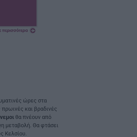
ευματινές ώρες στα
 πρωινές και βραδινές
άνεμοι
θα πνέουν από
γη μεταβολή. Θα φτάσει
ύς Κελσίου.