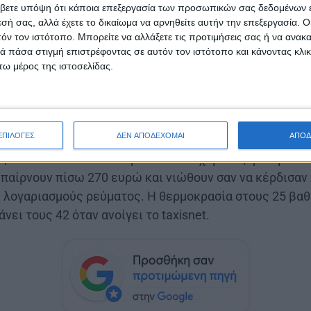
βετε υπόψη ότι κάποια επεξεργασία των προσωπικών σας δεδομένων ε
 ώρες, γιατί στην Ελλάδα ακόμα και η οδική σήμανση 
εσή σας, αλλά έχετε το δικαίωμα να αρνηθείτε αυτήν την επεξεργασία. 
στρατό. Οι σήραγγες κοιτούν βλοσυρά, τα αυτοκίνητα 
τόν τον ιστότοπο. Μπορείτε να αλλάξετε τις προτιμήσεις σας ή να ανακα
 πάσα στιγμή επιστρέφοντας σε αυτόν τον ιστότοπο και κάνοντας κλι
 οι υπεύθυνοι ανακαλύπτουν ξανά ότι η ασφάλεια είνα
ω μέρος της ιστοσελίδας.
Τύπου.
αιρός θα παραμείνει γενικά αίθριος σήμερα, με λίγου
η ορατότητα τις πρωινές ώρες, δηλαδή ακριβώς ό,τι συ
ΕΠΙΛΟΓΕΣ
ΔΕΝ ΑΠΟΔΕΧΟΜΑΙ
ΑΠΟΔ
 Το 55% των πολιτών έχει ήδη υποβάλει δήλωση στην 
 να κοιτούν το εκκαθαριστικό σαν χαρτί εξορκισμού. 
 παίρνουν πίσω 270 ευρώ και νιώθουν σαν να κέρδισαν
 λογαριασμούς ρεύματος. Η θερμοκρασία στους 25 βαθ
νει τους 42 όταν ανοίγει το taxisnet.