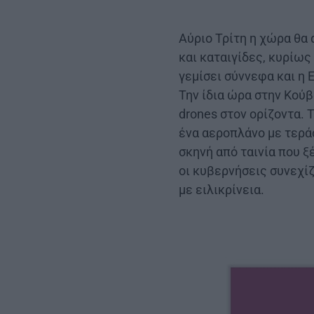
Αύριο Τρίτη η χώρα θα 
και καταιγίδες, κυρίως
γεμίσει σύννεφα και η 
Την ίδια ώρα στην Κούβ
drones στον ορίζοντα. 
ένα αεροπλάνο με τεράσ
σκηνή από ταινία που ξ
οι κυβερνήσεις συνεχίζ
με ειλικρίνεια.