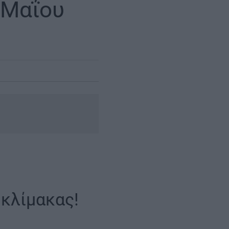
 Μαΐου
 κλίμακας!