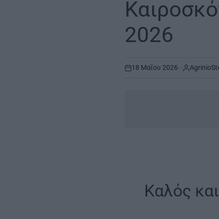
Καιροσκό
2026
18 Μαΐου 2026
AgrinioSt
on
Καλός και