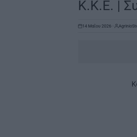
Κ.Κ.Ε. | 
14 Μαΐου 2026
AgrinioSt
on
Κ