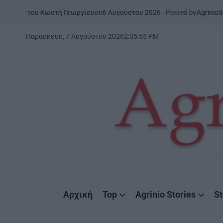
Skip
on
6 Αυγούστου 2026
Posted by
AgrinioStories
ου Κωστή Γεωργίου
ΉΠΕΙΡΟΣ
to
POSTED
IN
content
Παρασκευή, 7 Αυγούστου 2026
2
:
35
:
56
PM
AgrinioStories
Αρχική
Top
Agrinio Stories
St