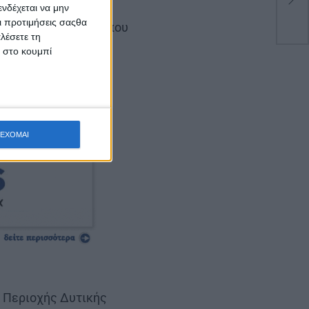
Νύ
 πολιτικές εξελίξεις
νδέχεται να μην
Οι προτιμήσεις σαςθα
σης συμφερόντων, όπου
λέσετε τη
κ στο κουμπί
ΕΧΟΜΑΙ
ς Περιοχής Δυτικής