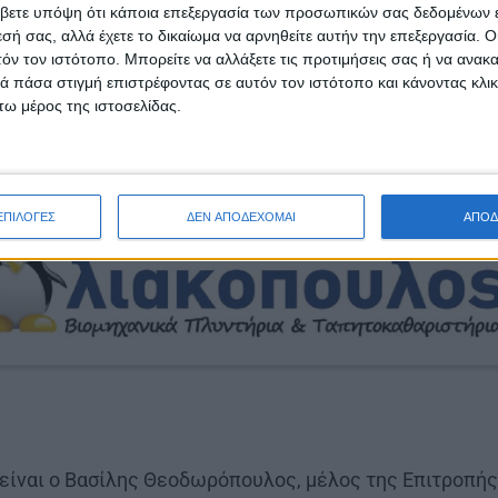
 εκδήλωση να αναδείξει τη θέση ότι οι κοινωνικές και
βετε υπόψη ότι κάποια επεξεργασία των προσωπικών σας δεδομένων ε
εσή σας, αλλά έχετε το δικαίωμα να αρνηθείτε αυτήν την επεξεργασία. 
έτερη ή αναπόφευκτη διαδικασία, αλλά πεδίο σύγκρου
τόν τον ιστότοπο. Μπορείτε να αλλάξετε τις προτιμήσεις σας ή να ανακα
ορεί να διαδραματίσει καθοριστικό ρόλο.
 πάσα στιγμή επιστρέφοντας σε αυτόν τον ιστότοπο και κάνοντας κλι
ω μέρος της ιστοσελίδας.
ΕΠΙΛΟΓΕΣ
ΔΕΝ ΑΠΟΔΕΧΟΜΑΙ
ΑΠΟΔ
 είναι ο Βασίλης Θεοδωρόπουλος, μέλος της Επιτροπή