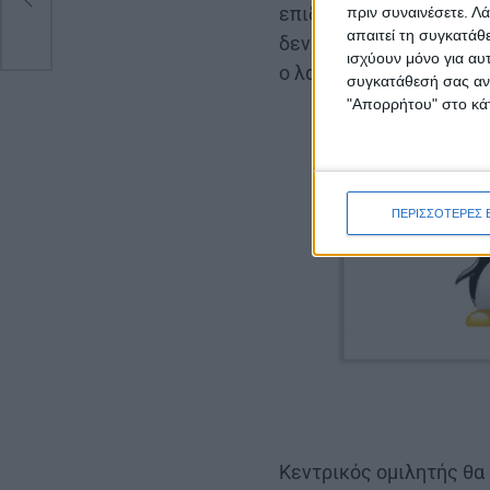
επιδιώκει μέσα από την
πριν συναινέσετε.
Λά
απαιτεί τη συγκατάθ
δεν αποτελούν μια ουδ
ισχύουν μόνο για αυ
ο λαϊκός παράγοντας μπ
συγκατάθεσή σας ανά
"Απορρήτου" στο κάτ
ΠΕΡΙΣΣΟΤΕΡΕΣ 
Κεντρικός ομιλητής θα