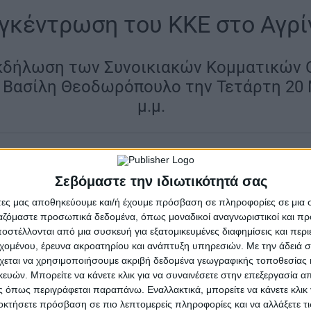
γκέντρωση του ΚΚΕ στο Αγρί
κδήλωση των Συνοικιακών Κομματικών
 Βασίλη Θεοδωρόπουλο την Τετάρτη 20 
μ.μ.
|
ν διεθνών ανακατατάξεων, πολεμικών συγκρούσεων και
ς Οργανώσεις Αγρινίου του ΚΚΕ διοργανώνουν ανοιχτή
Σεβόμαστε την ιδιωτικότητά σας
στις 7:00 μ.μ., στην πλατεία που βρίσκεται στη διαστ
άτες μας αποθηκεύουμε και/ή έχουμε πρόσβαση σε πληροφορίες σε μια
άκη, απέναντι από το γήπεδο του Παναιτωλικού.
ργαζόμαστε προσωπικά δεδομένα, όπως μοναδικοί αναγνωριστικοί και 
στέλλονται από μια συσκευή για εξατομικευμένες διαφημίσεις και περ
ιείται με κεντρικό σύνθημα: «Σε έναν κόσμο που φλέγ
εχομένου, έρευνα ακροατηρίου και ανάπτυξη υπηρεσιών.
Με την άδειά σα
χεται να χρησιμοποιήσουμε ακριβή δεδομένα γεωγραφικής τοποθεσίας 
ων εξελίξεων, με το ΚΚΕ μπροστά». Το πολιτικό μήνυ
ών. Μπορείτε να κάνετε κλικ για να συναινέσετε στην επεξεργασία απ
τις διεθνείς εξελίξεις, τις πολεμικές συγκρούσεις και
 όπως περιγράφεται παραπάνω. Εναλλακτικά, μπορείτε να κάνετε κλικ γ
γκη οργανωμένης λαϊκής παρέμβασης και πολιτικής δι
οκτήσετε πρόσβαση σε πιο λεπτομερείς πληροφορίες και να αλλάξετε τι