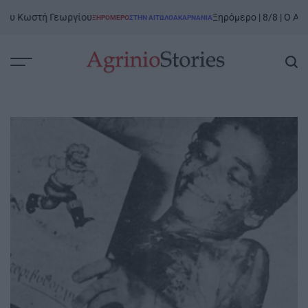
Skip
Κωστή Γεωργίου
Ξηρόμερο | 8/8 | Ο Αστακός 
ΞΗΡΟΜΕΡΟ
ΣΤΗΝ ΑΙΤΩΛΟΑΚΑΡΝΑΝΊΑ
to
POSTED
IN
content
AgrinioStories