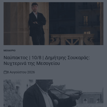
ΜΕΘΑΎΡΙΟ
POSTED
IN
Ναύπακτος | 10/8 | Δημήτρης Σουκαράς:
Νυχτερινά της Μεσογείου
8 Αυγούστου 2026
on