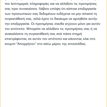
κοινωνικού ενδιαφέροντος που προκάλεσε η
πιο λεπτομερείς πληροφορίες και να αλλάξετε τις προτιμήσεις
περίπτωσή της, ήταν το γεγονός πως ήδη από τις
σας πριν συναινέσετε.
Λάβετε υπόψη ότι κάποια επεξεργασία
των προσωπικών σας δεδομένων ενδέχεται να μην απαιτεί τη
πρώτες ημέρες χρειάστηκαν να επέμβουν ισχυρές
συγκατάθεσή σας, αλλά έχετε το δικαίωμα να αρνηθείτε αυτήν
αστυνομικές δυνάμεις για να διαλύσουν τα πλήθη
την επεξεργασία. Οι προτιμήσεις σαςθα ισχύουν μόνο για αυτόν
των προσερχόμενων στο νοσοκομείο, ενώ την ίδια
τον ιστότοπο. Μπορείτε να αλλάξετε τις προτιμήσεις σας ή να
στιγμή μεγάλες ποσότητες από δώρα, σοκολάτες
ανακαλέσετε τη συγκατάθεσή σας ανά πάσα στιγμή
επιστρέφοντας σε αυτόν τον ιστότοπο και κάνοντας κλικ στο
και γλυκά πάσης φύσεως, ακόμα και καλλυντικά
κουμπί "Απορρήτου" στο κάτω μέρος της ιστοσελίδας.
είχαν συγκεντρωθεί στο θάλαμο όπου
νοσηλευόταν η Σπυριδούλα.
Επίσης, κατά τη διάρκεια της παραμονής της στο
νοσοκομείο την επισκέφθηκαν βουλευτές, ο
δήμαρχος Πειραιά, ο Μητροπολίτης Λάρισας,
ηθοποιοί και άλλοι καλλιτέχνες, καθώς και
εκπρόσωποι κοινωνικών ιδρυμάτων και
φιλανθρωπικών οργανώσεων. Ο πλαστικός
χειρουργός Β. Οικονόμου εξέφρασε την επιθυμία