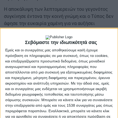
Η αποκάλυψη των λεπτομερειών του γεγονότος
συγκίνησε έντονα την κοινή γνώμη και ο Τύπος δεν
άφησε την ευκαιρία χαμένη για να αυξήσει
θεαματικά τις πωλήσεις του, απευθυνόμενος
εύστοχα στο θυμικό των αναγνωστών. Για περίπου
Σεβόμαστε την ιδιωτικότητά σας
έναν μήνα, οι αθηναϊκές εφημερίδες δημοσίευαν
Εμείς και οι συνεργάτες μας αποθηκεύουμε και/ή έχουμε
μακροσκελή ρεπορτάζ με αναλυτικές
πρόσβαση σε πληροφορίες σε μια συσκευή, όπως τα cookies,
πληροφορίες και πλούσιο φωτογραφικό υλικό για
και επεξεργαζόμαστε προσωπικά δεδομένα, όπως μοναδικοί
τη ζωή της Σπυριδούλας στο χωριό της και στο
αναγνωριστικοί και προσαρμοσμένες πληροφορίες που
αποστέλλονται από μια συσκευή για εξατομικευμένες διαφημίσεις
σπίτι του ζεύγους Βεϊζαδέ, αφηγήσεις των γονιών,
και περιεχόμενο, μέτρηση διαφήμισης και περιεχομένου, έρευνα
του αδελφού και των γειτόνων της και αναλυτικές
ακροατηρίου και ανάπτυξη υπηρεσιών.
Με την άδειά σας, εμείς
περιγραφές από το σύνολο, σχεδόν, των
και οι συνεργάτες μας ενδέχεται να χρησιμοποιήσουμε ακριβή
καθημερινών δραστηριοτήτων της στο
δεδομένα γεωγραφικής τοποθεσίας και ταυτοποίησης μέσω
σάρωσης συσκευών. Μπορείτε να κάνετε κλικ για να συναινέσετε
νοσοκομείο.
στην επεξεργασία από εμάς και τους 1538 συνεργάτες μας όπως
περιγράφεται παραπάνω. Εναλλακτικά, μπορείτε να κάνετε κλικ
Ενδεικτικό του τεράστιου και πρωτοφανούς
για να αρνηθείτε να συναινέσετε ή να αποκτήσετε πρόσβαση σε