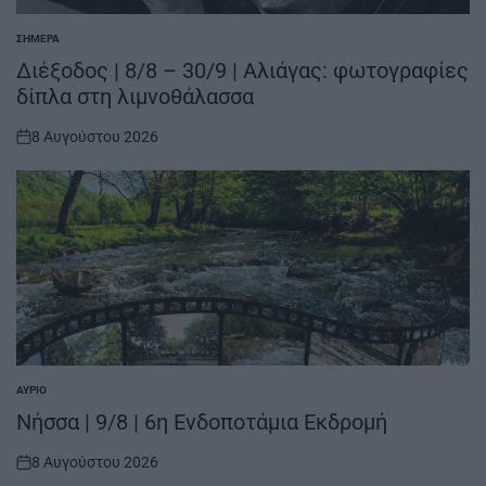
ΣΉΜΕΡΑ
POSTED
IN
Διέξοδος | 8/8 – 30/9 | Αλιάγας: φωτογραφίες
δίπλα στη λιμνοθάλασσα
8 Αυγούστου 2026
on
ΑΎΡΙΟ
POSTED
IN
Νήσσα | 9/8 | 6η Ενδοποτάμια Εκδρομή
8 Αυγούστου 2026
on