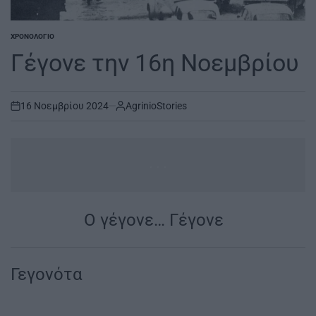
ΧΡΟΝΟΛΌΓΙΟ
POSTED
IN
Γέγονε την 16η Νοεμβρίου
16 Νοεμβρίου 2024
AgrinioStories
on
...
Ο γέγονε… Γέγονε
|
Γεγονότα