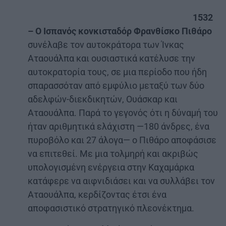
1532
– Ο Ισπανός κονκισταδόρ Φρανθίσκο Πιθάρο
συνέλαβε τον αυτοκράτορα των Ίνκας
Αταουάλπα και ουσιαστικά κατέλυσε την
αυτοκρατορία τους, σε μια περίοδο που ήδη
σπαρασσόταν από εμφύλιο μεταξύ των δύο
αδελφών-διεκδικητών, Ουάσκαρ και
Αταουάλπα. Παρά το γεγονός ότι η δύναμή του
ήταν αριθμητικά ελάχιστη —180 άνδρες, ένα
πυροβόλο και 27 άλογα— ο Πιθάρο αποφάσισε
να επιτεθεί. Με μια τολμηρή και ακριβώς
υπολογισμένη ενέργεια στην Καχαμάρκα
κατάφερε να αιφνιδιάσει και να συλλάβει τον
Αταουάλπα, κερδίζοντας έτσι ένα
αποφασιστικό στρατηγικό πλεονέκτημα.