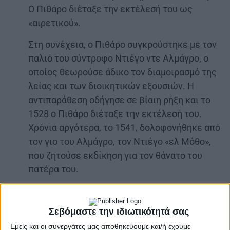
Ο Πιθάρο διέταξε την εκτέλεσή του ως
«αιρετικού».
Στη συνέχεια, ο Πιθάρο συγκρούστηκε με τον
παλιό του σύντροφο Ντιέγο ντε Αλμάγρο, ο
οποίος θεωρούσε άδικο τον διαμοιρασμό της
λείας και των διοικητικών εξουσιών. Η
αντιπαράθεση οδήγησε σε βίαιη ρήξη και το
1528 ο Πιθάρο διέταξε την εκτέλεσή του.
Χρόνια αργότερα, το 1541, δολοφονήθηκε από
τον γιο του Αλμάγρο, τον Ντιέγο «ελ Μόθο»,
που ζητούσε εκδίκηση για τον θάνατο του
πατέρα του.
Σεβόμαστε την ιδιωτικότητά σας
Εμείς και οι συνεργάτες μας αποθηκεύουμε και/ή έχουμε