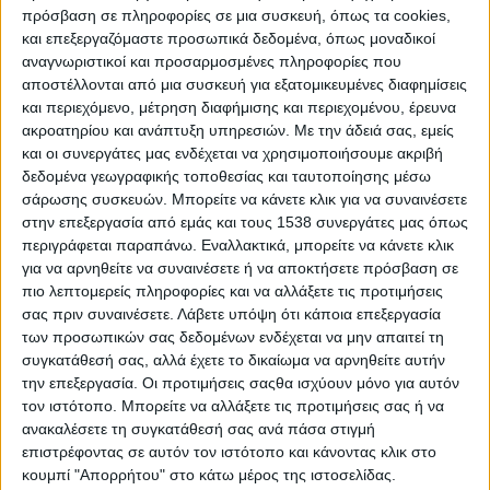
πρόσβαση σε πληροφορίες σε μια συσκευή, όπως τα cookies,
1849
και επεξεργαζόμαστε προσωπικά δεδομένα, όπως μοναδικοί
αναγνωριστικοί και προσαρμοσμένες πληροφορίες που
– Το 1849 ο Φιοντόρ Ντοστογιέφσκι
, ήδη
αποστέλλονται από μια συσκευή για εξατομικευμένες διαφημίσεις
αναγνωρισμένος ως ένας πολλά υποσχόμενος
και περιεχόμενο, μέτρηση διαφήμισης και περιεχομένου, έρευνα
νέος συγγραφέας, βρέθηκε ξαφνικά στο
ακροατηρίου και ανάπτυξη υπηρεσιών.
Με την άδειά σας, εμείς
στόχαστρο του τσαρικού καθεστώτος. Σε
και οι συνεργάτες μας ενδέχεται να χρησιμοποιήσουμε ακριβή
δεδομένα γεωγραφικής τοποθεσίας και ταυτοποίησης μέσω
ηλικία 28 ετών είχε εγκαταλείψει τη
σάρωσης συσκευών. Μπορείτε να κάνετε κλικ για να συναινέσετε
στρατιωτική σταδιοδρομία για να αφοσιωθεί
στην επεξεργασία από εμάς και τους 1538 συνεργάτες μας όπως
στη λογοτεχνία, όμως η ένταξή του στον
περιγράφεται παραπάνω. Εναλλακτικά, μπορείτε να κάνετε κλικ
για να αρνηθείτε να συναινέσετε ή να αποκτήσετε πρόσβαση σε
«Κύκλο του Πετρασέφσκι» —μια ομάδα
πιο λεπτομερείς πληροφορίες και να αλλάξετε τις προτιμήσεις
φιλελεύθερων και σοσιαλφιλελεύθερων
σας πριν συναινέσετε.
Λάβετε υπόψη ότι κάποια επεξεργασία
διανοουμένων της Αγίας Πετρούπολης— τον
των προσωπικών σας δεδομένων ενδέχεται να μην απαιτεί τη
έθεσε υπό στενή παρακολούθηση. Ο Τσάρος
συγκατάθεσή σας, αλλά έχετε το δικαίωμα να αρνηθείτε αυτήν
την επεξεργασία. Οι προτιμήσεις σαςθα ισχύουν μόνο για αυτόν
Νικόλαος Α΄, φοβούμενος τη διάχυση των
τον ιστότοπο. Μπορείτε να αλλάξετε τις προτιμήσεις σας ή να
επαναστατικών ιδεών που συγκλόνιζαν την
ανακαλέσετε τη συγκατάθεσή σας ανά πάσα στιγμή
Ευρώπη, αποφάσισε να εξαρθρώσει κάθε
επιστρέφοντας σε αυτόν τον ιστότοπο και κάνοντας κλικ στο
κουμπί "Απορρήτου" στο κάτω μέρος της ιστοσελίδας.
κύκλο πνευματικής αμφισβήτησης. Έτσι, στις