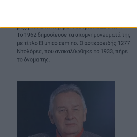
γιος της Ρουμπέν,[α] υπηρετώντας με το
βαθμό του υπολοχαγού στο σοβιετικό στρατό
το Σεπτέμβριο του 1942, σκοτώθηκε κατά τη
μάχη του Στάλινγκραντ σε ηλικία 22 ετών.
Το 1962 δημοσίευσε τα απομνημονεύματά της
με τίτλο El unico camino. Ο αστεροειδής 1277
Ντολόρες, που ανακαλύφθηκε το 1933, πήρε
το όνομα της.