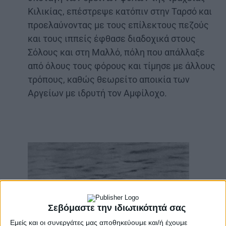
Κιλικίας, επέστρεψε κατόπιν στην Ταρσό και
προελαύνοντας με τους επίλεκτους πεζούς
και τους ιππείς έφθασε διαδοχικά στους
Σόλους και στη Μαλλό, πόλη που απάλλαξε
από όλους τους φόρους και τίμησε με άλλους
τρόπους, καθώς θεωρείτο αποικία των
Αργείων με ιδρυτή τον Αμφίλοχο.
Σεβόμαστε την ιδιωτικότητά σας
Εμείς και οι συνεργάτες μας αποθηκεύουμε και/ή έχουμε