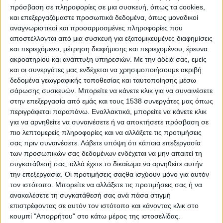
πρόσβαση σε πληροφορίες σε μια συσκευή, όπως τα cookies,
και επεξεργαζόμαστε προσωπικά δεδομένα, όπως μοναδικοί
αναγνωριστικοί και προσαρμοσμένες πληροφορίες που
αποστέλλονται από μια συσκευή για εξατομικευμένες διαφημίσεις
και περιεχόμενο, μέτρηση διαφήμισης και περιεχομένου, έρευνα
1933 – Δημοσιεύεται η πρώτη φωτογραφία
ακροατηρίου και ανάπτυξη υπηρεσιών.
Με την άδειά σας, εμείς
του υποτιθέμενου τέρατος του Λοχ Νες
. Το
και οι συνεργάτες μας ενδέχεται να χρησιμοποιήσουμε ακριβή
Τέρας του Λόχνες έχει επικρατήσει να
δεδομένα γεωγραφικής τοποθεσίας και ταυτοποίησης μέσω
σάρωσης συσκευών. Μπορείτε να κάνετε κλικ για να συναινέσετε
ονομάζεται θρυλούμενο θαλάσσιο ερπετό
στην επεξεργασία από εμάς και τους 1538 συνεργάτες μας όπως
(κρυπτίδιο) που σύμφωνα με το μύθο ζει στη
περιγράφεται παραπάνω. Εναλλακτικά, μπορείτε να κάνετε κλικ
λίμνη Νες της βόρειας Σκωτίας. Αποτελεί
για να αρνηθείτε να συναινέσετε ή να αποκτήσετε πρόσβαση σε
πιο λεπτομερείς πληροφορίες και να αλλάξετε τις προτιμήσεις
αντικείμενο μελέτης της κρυπτοζωολογίας.
σας πριν συναινέσετε.
Λάβετε υπόψη ότι κάποια επεξεργασία
Απαντάται συχνά και με το όνομα Νέσι (αγγλ.
των προσωπικών σας δεδομένων ενδέχεται να μην απαιτεί τη
Nessie). Αναφορές για την ύπαρξη ενός
συγκατάθεσή σας, αλλά έχετε το δικαίωμα να αρνηθείτε αυτήν
απροσδιόριστου τέρατος στη λίμνη του Λοχ
την επεξεργασία. Οι προτιμήσεις σαςθα ισχύουν μόνο για αυτόν
τον ιστότοπο. Μπορείτε να αλλάξετε τις προτιμήσεις σας ή να
Νες χρονολογούνται από τον 6ο περίπου
ανακαλέσετε τη συγκατάθεσή σας ανά πάσα στιγμή
αιώνα, όταν σύμφωνα με το θρύλο ο άγιος
επιστρέφοντας σε αυτόν τον ιστότοπο και κάνοντας κλικ στο
Κολούμπα έσωσε με θαυματουργικό τρόπο τη
κουμπί "Απορρήτου" στο κάτω μέρος της ιστοσελίδας.