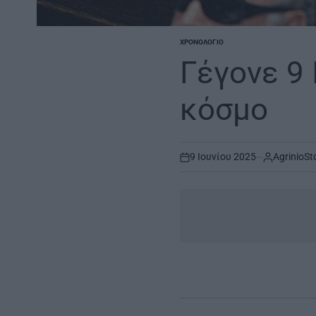
ΧΡΟΝΟΛΌΓΙΟ
POSTED
IN
Γέγονε 9 
κόσμο
9 Ιουνίου 2025
AgrinioSt
on