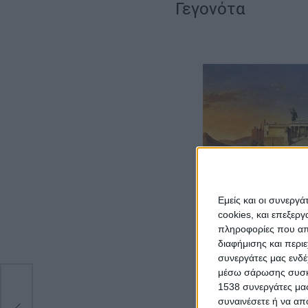
Γεγονότα
Εμείς και οι συνεργ
cookies, και επεξε
πληροφορίες που απο
διαφήμισης και περι
Ανδροκλή που ήτα
συνεργάτες μας ενδέ
μέσω σάρωσης συσκευ
Ο ιθύνων νους του
1538 συνεργάτες μας
δα
συναινέσετε ή να απ
Με τους ολιγαρχικ