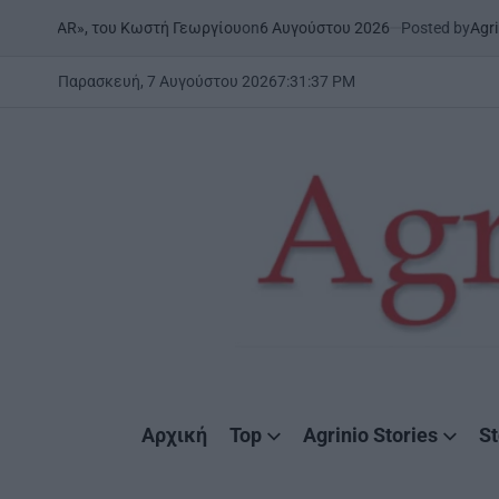
Skip
on
6 Αυγούστου 2026
Posted by
AgrinioStories
ου Κωστή Γεωργίου
ΉΠΕΙΡΟΣ
to
POSTED
IN
content
Παρασκευή, 7 Αυγούστου 2026
7
:
31
:
38
PM
AgrinioStories
Αρχική
Top
Agrinio Stories
St