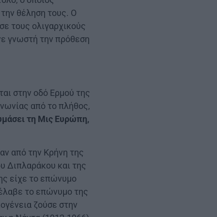
 την θέληση τους. Ο
ησε τους ολιγαρχικούς
νε γνωστή την πρόθεση
αι στην οδό Ερμού της
ινωνίας από το πλήθος,
υμάσει τη Μις Ευρώπη,
αν από την Κρήνη της
υ Διπλαράκου και της
ης είχε το επώνυμο
 έλαβε το επώνυμο της
κογένεια ζούσε στην