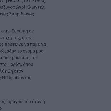
αν η Νάντα (1912-1966)
 σύζυγος Ανρί Κλωντέλ
ζυγος Σπυρίδωνος
ά στην Ευρώπη σε
ετοχή της, είπε:
ος πρότεινε να πάμε να
φώναξαν το όνομά μου·
άδας μου είπε, ότι
στο Παρίσι, όπου
λθε 2η στον
ς ΗΠΑ, δίνοντας
υς, πράγμα που ήταν η
ο