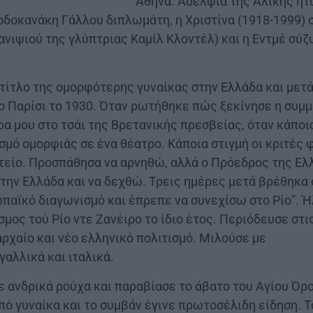
Αθήνα. Αδέλφια της Αλίκης ήτ
δοκανάκη Γάλλου διπλωμάτη, η Χριστίνα (1918-1999)
 ανιψιού της γλύπτριας Καμίλ Κλοντέλ) και η Εντμέ σύ
τίτλο της ομορφότερης γυναίκας στην Ελλάδα και μετ
το Παρίσι το 1930. Όταν ρωτήθηκε πώς ξεκίνησε η συμμ
ρα μου στο τσάι της Βρετανικής πρεσβείας, όταν κάποι
σμό ομορφιάς σε ένα θέατρο. Κάποια στιγμή οι κριτές 
στείο. Προσπάθησα να αρνηθώ, αλλά ο Πρόεδρος της Ελλ
την Ελλάδα και να δεχθώ. Τρεις ημέρες μετά βρέθηκα 
παϊκό διαγωνισμό και έπρεπε να συνεχίσω στο Ρίο”. Ή
σμος τού Ρίο ντε Ζανέιρο το ίδιο έτος. Περιόδευσε στι
αρχαίο και νέο ελληνικό πολιτισμό. Μιλούσε με
γαλλικά και ιταλικά.
ε ανδρικά ρούχα και παραβίασε το άβατο του Αγίου Όρο
πό γυναίκα και το συμβάν έγινε πρωτοσέλιδη είδηση. Τ