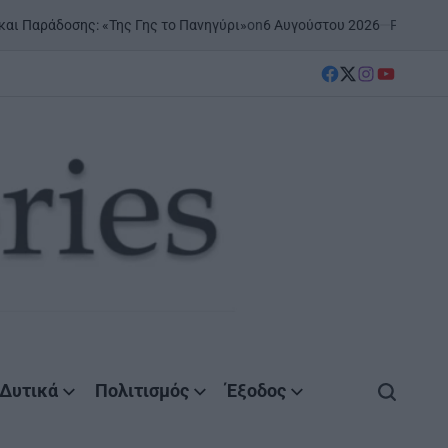
on
6 Αυγούστου 2026
Posted by
AgrinioStories
 «Της Γης το Πανηγύρι»
Ξ
PO
IN
facebook
Twitter
instagram
YouTube
Δυτικά
Πολιτισμός
Έξοδος