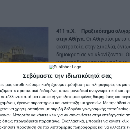
411 π.Χ. – Πραξικόπημα ολιγ
στην Αθήνα.
Οι Αθηναίοι μετά 
εκστρατεία στην Σικελία, ένιω
δημοκρατίας να κλονίζονται. Ο
χρηματοδοτούσαν τον πόλεμο, 
τους να μειώνονται αισθητά, μ
Σεβόμαστε την ιδιωτικότητά σας
σχεδιάζουν την ανατροπή του 
άτες μας αποθηκεύουμε και/ή έχουμε πρόσβαση σε πληροφορίες σε μια
εγκαθίδρυση ενός ολιγαρχικο
ργαζόμαστε προσωπικά δεδομένα, όπως μοναδικοί αναγνωριστικοί και 
κατέφυγαν και σε τρομοκρατικ
στέλλονται από μια συσκευή για εξατομικευμένες διαφημίσεις και περ
πετύχουν τον σκοπό τους, όπω
εχομένου, έρευνα ακροατηρίου και ανάπτυξη υπηρεσιών.
Με την άδειά σα
ν ένας από τους ηγέτες των δημοκρατικών.
χεται να χρησιμοποιήσουμε ακριβή δεδομένα γεωγραφικής τοποθεσίας 
ών. Μπορείτε να κάνετε κλικ για να συναινέσετε στην επεξεργασία απ
 κινήματος ήταν ο ρήτορας Αντιφώντας, ο οποίος κινο
 όπως περιγράφεται παραπάνω. Εναλλακτικά, μπορείτε να κάνετε κλικ γ
οκτήσετε πρόσβαση σε πιο λεπτομερείς πληροφορίες και να αλλάξετε τι
ούς είχαν ταχθεί και οι δημαγωγοί Φρύνιχος και Πείσα