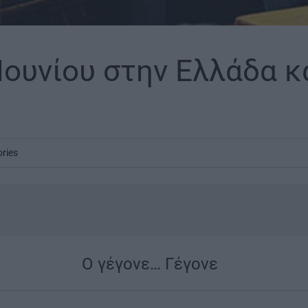
Ιουνίου στην Ελλάδα κ
ories
...
Ο γέγονε… Γέγονε
|