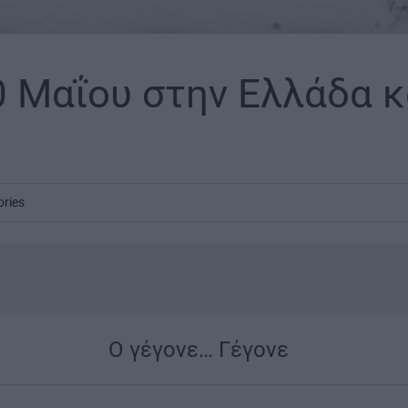
0 Μαΐου στην Ελλάδα κ
ories
...
Ο γέγονε… Γέγονε
|