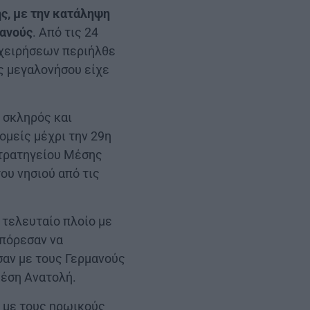
ης, με την κατάληψη
μανούς
. Από τις 24
χειρήσεων περιήλθε
ης μεγαλονήσου είχε
 σκληρός και
ομείς μέχρι την 29η
Στρατηγείου Μέσης
ου νησιού από τις
 τελευταίο πλοίο με
μπόρεσαν να
σαν με τους Γερμανούς
Μέση Ανατολή.
ί με τους ηρωικούς