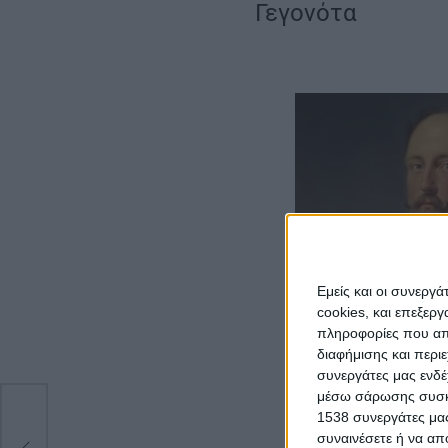
Γεγονότα
Εμείς και οι συνεργ
cookies, και επεξε
πληροφορίες που απο
διαφήμισης και περι
συνεργάτες μας ενδέ
τσάρο Νικόλαο Α΄ 
μέσω σάρωσης συσκευ
«ανεμοδείκτη» από
1538 συνεργάτες μας
Πύλης να δεχθεί τ
συναινέσετε ή να απ