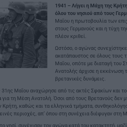
1941 – Λήγει η Μάχη της Κρήτ
όλου του νησιού από τους Γερ
Μαΐου η πρωτοβουλία των επι
στους Γερμανούς και η τύχη τ
πλέον κριθεί.
Ωστόσο, ο αγώνας συνεχίστηκε
ακατάπαυστος σε όλους τους τ
Μαΐου, οπότε με διαταγή του 
Ανατολής άρχισε η εκκένωση τ
βρετανικές δυνάμεις.
ς 31ης Μαΐου αναχώρησε από τις ακτές Σφακίων και το
 για τη Μέση Ανατολή. Όσοι από τους Βρετανούς δεν 
 Κρήτη, καθώς και τα ελληνικά τμήματα, συνθηκολόγη
εινές περιοχές, απ’ όπου στη συνέχεια διέφυγαν στη 
το νησί, συνέχισαν τον αγώνα κατά του κατακτητή, μαζ