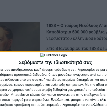
1828 – Ο τσάρος Νικόλαος Α’ 
Καποδίστρια 500.000 ρούβλια
γ
νεοσύστατου ελληνικού κράτο
Στις 8 Ιανουαρίου του 1828 ο 
ως Κυβερνήτης πλέον της Ελλ
Ναύπλιο υπό τις επευφημίες τ
Σεβόμαστε την ιδιωτικότητά σας
χαιρετιστήριους κανονιοβολι
άτες μας αποθηκεύουμε και/ή έχουμε πρόσβαση σε πληροφορίες σε μια
πολεμικών πλοίων που τον συ
ργαζόμαστε προσωπικά δεδομένα, όπως μοναδικοί αναγνωριστικοί και 
στέλλονται από μια συσκευή για εξατομικευμένες διαφημίσεις και περ
Τον Απρίλιο του 1828 η Ρωσία,
εχομένου, έρευνα ακροατηρίου και ανάπτυξη υπηρεσιών.
Με την άδειά σα
χεται να χρησιμοποιήσουμε ακριβή δεδομένα γεωγραφικής τοποθεσίας 
(ο οποίος διαδέχθηκε τον αναποφάσιστο Αλέξανδρο Α΄
ών. Μπορείτε να κάνετε κλικ για να συναινέσετε στην επεξεργασία απ
 τον Μέττερνιχ – μετά τον θάνατό του το 1825), με αφ
 όπως περιγράφεται παραπάνω. Εναλλακτικά, μπορείτε να κάνετε κλικ γ
ις αποφάσεις των τριών Δυνάμεων επί του ελληνικού 
οκτήσετε πρόσβαση σε πιο λεπτομερείς πληροφορίες και να αλλάξετε τι