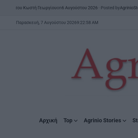
Skip
on
6 Αυγούστου 2026
Posted by
AgrinioStories
ου Κωστή Γεωργίου
ΉΠΕΙΡΟΣ
to
POSTED
IN
content
Παρασκευή, 7 Αυγούστου 2026
9
:
22
:
59
AM
AgrinioStories
Αρχική
Top
Agrinio Stories
St