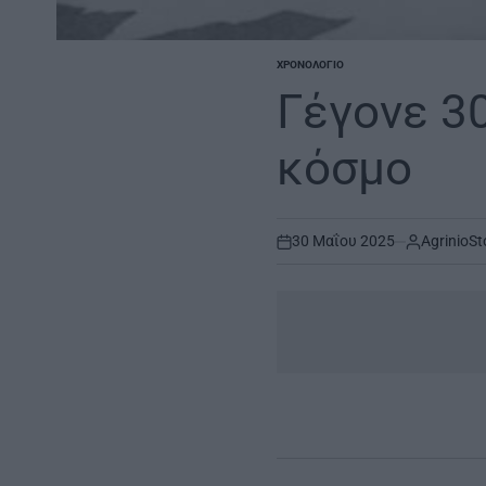
ΧΡΟΝΟΛΌΓΙΟ
POSTED
IN
Γέγονε 3
κόσμο
30 Μαΐου 2025
AgrinioSt
on