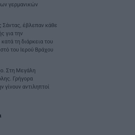
των γερμανικών
ς Σάντας, έβλεπαν κάθε
ς για την
κατά τη διάρκεια του
ιστό του Ιερού Βράχου
χο. Στη Μεγάλη
ολης. Γρήγορα
ν γίνουν αντιληπτοί
α