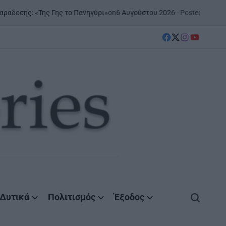
on
6 Αυγούστου 2026
Posted by
AgrinioStories
 «Της Γης το Πανηγύρι»
ΞΗ
PO
IN
facebook
Twitter
instagram
YouTube
Δυτικά
Πολιτισμός
Έξοδος