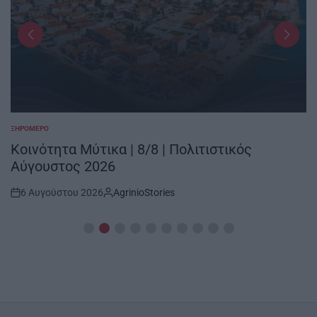
ΞΗΡΟΜΕΡΟ
POSTED
IN
Κοινότητα Μύτικα | 8/8 | Πολιτιστικός
Αύγουστος 2026
6 Αυγούστου 2026
AgrinioStories
Post
By:
Date