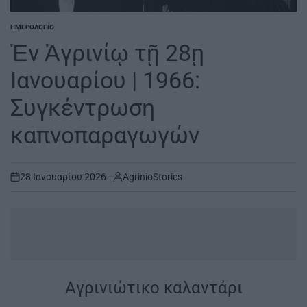
ΗΜΕΡΟΛΌΓΙΟ
POSTED
IN
Ἐν Ἀγρινίῳ τῇ 28ῃ
Ιανουαρίου | 1966:
Συγκέντρωση
καπνοπαραγωγών
28 Ιανουαρίου 2026
AgrinioStories
on
.
|
Aγρινιώτικο καλαντάρι
|