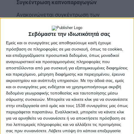
Συγκέντρωση καπνοπαραγωγών
Ανακοινώνεται συγκέντρωση των
καπνοπαραγωγών του νομού για την επόμενη
μέρα με στόχο των καθορισμό ημερομηνίας
Σεβόμαστε την ιδιωτικότητά σας
συλλαλητηρίου για το θέμα του περιορισμού
Εμείς και οι συνεργάτες μας αποθηκεύουμε και/ή έχουμε
της καπνοκαλλιέργειας στο νομό. (Πηγή: Εφ.
πρόσβαση σε πληροφορίες σε μια συσκευή, όπως τα cookies,
ΕΛΕΥΘΕΡΙΑ της 29.01.1966)
και επεξεργαζόμαστε προσωπικά δεδομένα, όπως μοναδικοί
αναγνωριστικοί και προσαρμοσμένες πληροφορίες που
Πέθανε από το πολύ κρασί
αποστέλλονται από μια συσκευή για εξατομικευμένες διαφημίσεις
και περιεχόμενο, μέτρηση διαφήμισης και περιεχομένου, έρευνα
Πέθανε από υπερβολική κατανάλωση κρασιού
ακροατηρίου και ανάπτυξη υπηρεσιών.
Με την άδειά σας, εμείς
και οι συνεργάτες μας ενδέχεται να χρησιμοποιήσουμε ακριβή
ο Βασ. Γκούμας, 65 ετών, κάτοικος Αγρινίου
δεδομένα γεωγραφικής τοποθεσίας και ταυτοποίησης μέσω
σάρωσης συσκευών. Μπορείτε να κάνετε κλικ για να συναινέσετε
στην επεξεργασία από εμάς και τους 1538 συνεργάτες μας όπως
περιγράφεται παραπάνω. Εναλλακτικά, μπορείτε να κάνετε κλικ
Φωτογραφία: Αρμάδιασμα
για να αρνηθείτε να συναινέσετε ή να αποκτήσετε πρόσβαση σε
Έρευνα – Κείμενα:
Λ. Τηλιγάδας
——————————————————————————————————-
πιο λεπτομερείς πληροφορίες και να αλλάξετε τις προτιμήσεις
Η μνήμη είναι μια δυνατότητα για να διευρύνουμε το μέλλον
σας πριν συναινέσετε.
Λάβετε υπόψη ότι κάποια επεξεργασία
και όχι για να το συρρικνώσουμε στο ήδη ξεπερασμένο παρελθόν