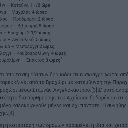
ένι – Κατούνα
1 1/2 ώρα
ύνα – Μαχαλάς
4 ώρες
λάς – Πρόδρομος
2 ώρες
ρομος – Β(Γ)ουριά
5 ώρες
ιά – Βραχώρι
2 1/2 ώρες
ώρι – Ανατολικό
5 ώρες
ολικό – Μεσολόγγι
2 ώρες
λόγγι – Κουβουρολίμνη
4 ώρες
2
ουρολίμνη – Έπακτος
3 ώρες
ότι από τα σημεία των δρομοδεικτών σκιαγραφείται απ
παρεκκλίνει από το Βραχώρι με κατεύθυνση την Παραχε
ραχώρι μέσω Σταμνάς-Αγγελοκάστρου.[3] Σ’ αυτό ακρι
ατότητα δια πόρθμευσης του Αχελώου δεδομένου ότι η
μόνο καλοκαιρινούς μήνες και όχι πάντοτε. Η συνήθης
ής.[4]
 η κατάσταση των δρόμων παραμένει η ίδια και χειρ