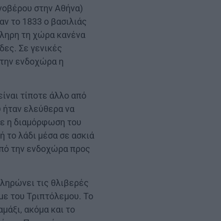
ννοβέρου στην Αθήνα)
αν το 1833 ο βασιλιάς
κληρη τη χώρα κανένα
δες. Σε γενικές
 την ενδοχώρα η
ίναι τίποτε άλλο από
υ ήταν ελεύθερα να
σε η διαμόρφωση του
ή το λάδι μέσα σε ασκιά
από την ενδοχώρα προς
πληρώνει τις θλιβερές
 με του Τριπτόλεμου. Το
μάξι, ακόμα και το