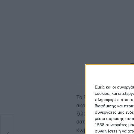
|
Τ
Εμείς και οι συνεργ
cookies, και επεξε
Το Βραχώρι στα χρόνια 
πληροφορίες που απο
ακολουθώντας τη γεωμο
διαφήμισης και περι
συνεργάτες μας ενδέ
ζώων και ανθρώπων, είν
μέσω σάρωσης συσκευ
σατζάκιου του Κάρλελι-
1538 συνεργάτες μας
Το
κωμοπόλεις και τα πλη
συναινέσετε ή να απ