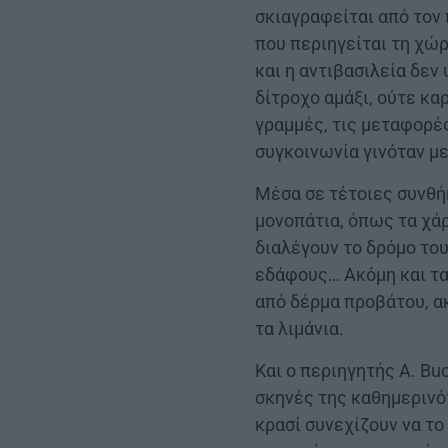
σκιαγραφείται από τον 
που περιηγείται τη χώρ
και η αντιβασιλεία δε
δίτροχο αμάξι, ούτε κα
γραμμές, τις μεταφορέ
συγκοινωνία γινόταν με
Μέσα σε τέτοιες συνθή
μονοπάτια, όπως τα χάρ
διαλέγουν το δρόμο το
εδάφους… Ακόμη και τα 
από δέρμα προβάτου, α
τα λιμάνια.
Και ο περιηγητής Α. Βu
σκηνές της καθημερινότ
κρασί συνεχίζουν να το