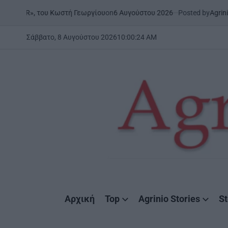
Skip
on
6 Αυγούστου 2026
Posted by
AgrinioStories
, του Κωστή Γεωργίου
ΉΠΕΙ
to
POST
IN
content
Σάββατο, 8 Αυγούστου 2026
10
:
00
:
25
AM
AgrinioStories
Αρχική
Top
Agrinio Stories
St