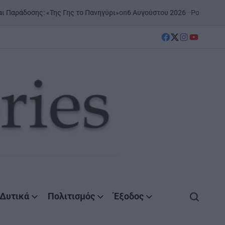
on
6 Αυγούστου 2026
Posted by
AgrinioStorie
ς: «Της Γης το Πανηγύρι»
facebook
Twitter
instagram
YouTube
Δυτικά
Πολιτισμός
Έξοδος