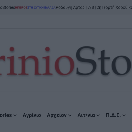
Ροδαυγή Άρτας | 7/8 | 2η Γιορτή Χορού και Παράδοση
ΡΟΣ
ΣΤΗ ΔΥΤΙΚΉ ΕΛΛΆΔΑ
ED
ories
Αγρίνιο
Αρχείον
Αιτ/νία
Π.Δ.Ε.