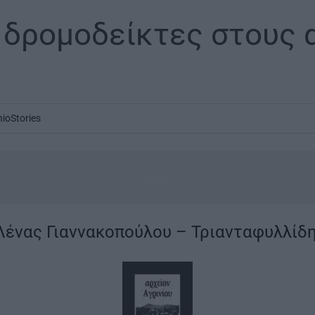
 δρομοδείκτες στους 
nioStories
...
Λένας Γιαννακοπούλου – Τριανταφυλλίδ