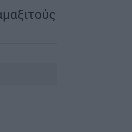
αμαξιτούς
η
|