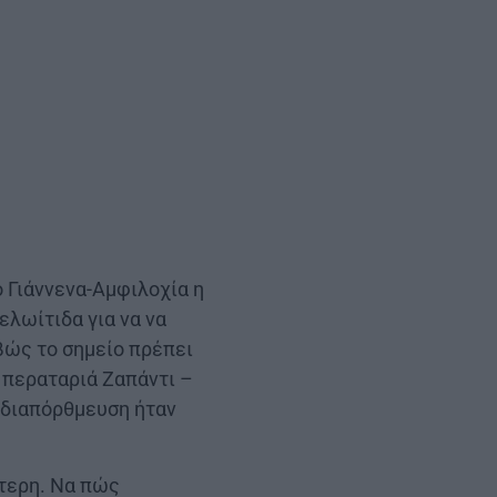
ό Γιάννενα-Αμφιλοχία η
λωίτιδα για να να
βώς το σημείο πρέπει
 περαταριά Ζαπάντι –
 διαπόρθμευση ήταν
ότερη. Να πώς