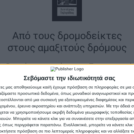
Από τους δρομοδείκτες
στους αμαξιτούς δρόμους
ο Βραχώρι στα χρόνια της Τουρκοκρατί
είναι κομβικό σημείο στην επικοινωνία
|
Σεβόμαστε την ιδιωτικότητά σας
άτες μας αποθηκεύουμε και/ή έχουμε πρόσβαση σε πληροφορίες σε μια
ργαζόμαστε προσωπικά δεδομένα, όπως μοναδικοί αναγνωριστικοί και 
της Τουρκοκρατίας, που δεν υπάρχουν δρόμοι και τα μ
στέλλονται από μια συσκευή για εξατομικευμένες διαφημίσεις και περ
ρφολογία και τις φυσικές διεξόδους διαμορφώνονται
εχομένου, έρευνα ακροατηρίου και ανάπτυξη υπηρεσιών.
Με την άδειά σα
χεται να χρησιμοποιήσουμε ακριβή δεδομένα γεωγραφικής τοποθεσίας 
αι κομβικό σημείο στην επικοινωνία. Εκεί απολήγουν 
ών. Μπορείτε να κάνετε κλικ για να συναινέσετε στην επεξεργασία απ
 τα μονοπάτια και οι υποτυπώδεις δρόμοι από την ενδο
 όπως περιγράφεται παραπάνω. Εναλλακτικά, μπορείτε να κάνετε κλικ γ
σιέστερα διοικητικά κέντρα Γιάννενα-Ναύπακτο. Καθώς
οκτήσετε πρόσβαση σε πιο λεπτομερείς πληροφορίες και να αλλάξετε τι