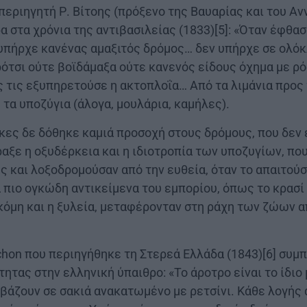
περιηγητή Ρ. Βίτοης (πρόξενο της Βαυαρίας και του Α
α στα χρόνια της αντιβασιλείας (1833)[5]: «Όταν έφθασ
ν υπήρχε κανένας αμαξιτός δρόμος… δεν υπήρχε σε ολό
ρότσι ούτε βοϊδάμαξα ούτε κανενός είδους όχημα με ρό
ς τις εξυπηρετούσε η ακτοπλοΐα… Από τα λιμάνια προς
 τα υποζύγια (άλογα, μουλάρια, καμήλες).
κες δε δόθηκε καμιά προσοχή στους δρόμους, που δεν ε
αξε η οξυδέρκεια και η ιδιοτροπία των υποζυγίων, πο
υς και λοξοδρομούσαν από την ευθεία, όταν το απαιτού
πιο ογκώδη αντικείμενα του εμπορίου, όπως το κρασί 
κόμη και η ξυλεία, μεταφέρονταν στη ράχη των ζώων 
chon που περιηγήθηκε τη Στερεά Ελλάδα (1843)[6] συμ
ητας στην ελληνική ύπαιθρο: «Το άροτρο είναι το ίδιο
 βάζουν σε σακιά ανακατωμένο με ρετσίνι. Κάθε λογής α