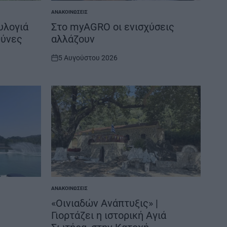
ΑΝΑΚΟΙΝΏΣΕΙΣ
POSTED
IN
Ευλογιά
Στο myAGRO οι ενισχύσεις
θύνες
αλλάζουν
5 Αυγούστου 2026
on
ΑΝΑΚΟΙΝΏΣΕΙΣ
POSTED
IN
«Οινιαδών Ανάπτυξις» |
Γιορτάζει η ιστορική Αγιά