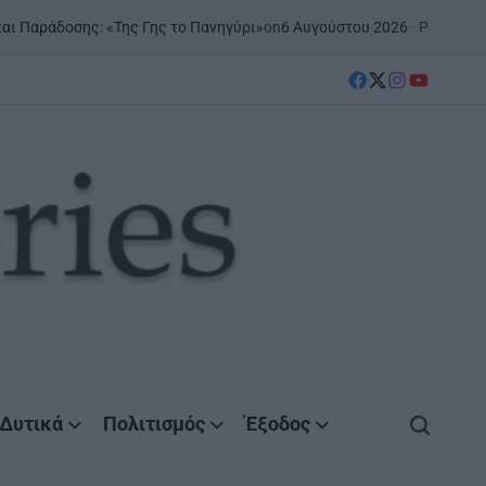
on
6 Αυγούστου 2026
Posted by
AgrinioStories
ης Γης το Πανηγύρι»
ΞΗΡΟ
POST
IN
facebook
Twitter
instagram
YouTube
Δυτικά
Πολιτισμός
Έξοδος