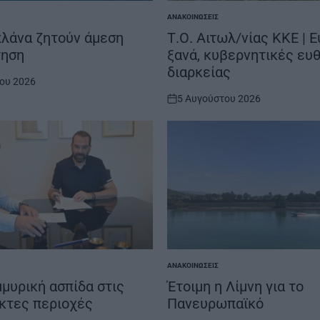
ΑΝΑΚΟΙΝΏΣΕΙΣ
POSTED
IN
πλάνα ζητούν άμεση
Τ.Ο. Αιτωλ/νίας ΚΚΕ | 
τηση
ξανά, κυβερνητικές ευ
διαρκείας
ου 2026
5 Αυγούστου 2026
on
ΑΝΑΚΟΙΝΏΣΕΙΣ
POSTED
IN
μυρική ασπίδα στις
Έτοιμη η Λίμνη για το
κτες περιοχές
Πανευρωπαϊκό