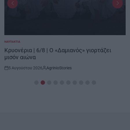
ΝΑΥΠΑΚΤΊΑ
POSTED
IN
Κρυονέρια | 6/8 | Ο «Δαμιανός» γιορτάζει
μισόν αιώνα
5 Αυγούστου 2026
AgrinioStories
Post
By:
Date