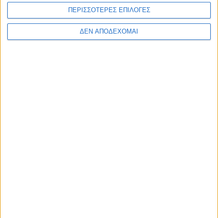
περιπέτειες
ΠΕΡΙΣΣΟΤΕΡΕΣ ΕΠΙΛΟΓΕΣ
24 Ιουλίου 2026
on
ΔΕΝ ΑΠΟΔΕΧΟΜΑΙ
Περισσότερα από AgrinioStories