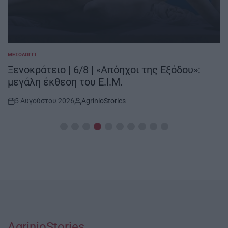
ΜΕΣΟΛΌΓΓΙ
POSTED
IN
Ξενοκράτειο | 6/8 | «Απόηχοι της Εξόδου»:
μεγάλη έκθεση του Ε.Ι.Μ.
5 Αυγούστου 2026
AgrinioStories
Post
By:
Date
AgrinioStories