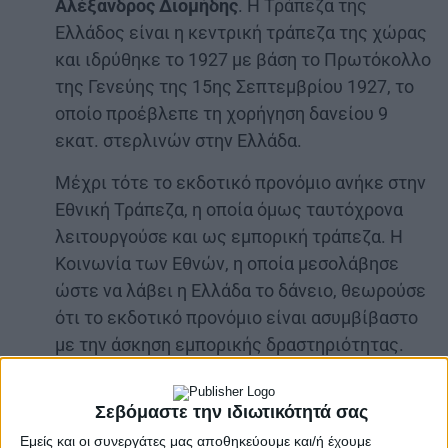
Αλέξανδρος Διομήδης
. Η Τράπεζα της
Ελλάδος είναι η κεντρική τράπεζα της χώρας
και ιδρύθηκε το 1927 με βάση το Πρωτόκολλο
της Γενεύης της 15ης Σεπτεμβρίου 1927, το
οποίο προέβλεπε τη χορήγηση δανείου 9
εκατ. στερλινών στην Ελλάδα.
Μέχρι τότε το εκδοτικό προνόμιο ανήκε στην
Εθνική Τράπεζα, η οποία όμως ταυτόχρονα
λειτουργούσε και ως εμπορική τράπεζα. Η
Κοινωνία των Εθνών, η οποία μεσολάβησε
ώστε να λάβει η Ελλάδα το δάνειο, θεωρούσε
ότι το εκδοτικό προνόμιο είναι ασυμβίβαστο
με την άσκηση εμπορικής δραστηριότητας.
Αποφασίστηκε λοιπόν η Εθνική Τράπεζα να
παραμείνει εμπορική και να παραιτηθεί από
Σεβόμαστε την ιδιωτικότητά σας
το εκδοτικό προνόμιο υπέρ της νεοσύστατης
Εμείς και οι συνεργάτες μας αποθηκεύουμε και/ή έχουμε