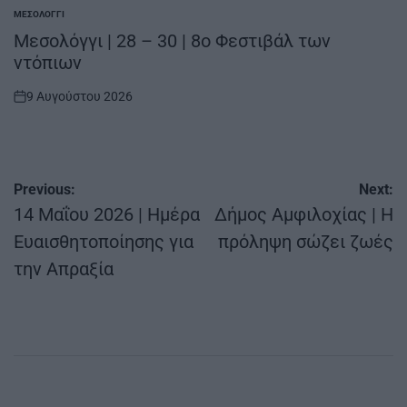
ΜΕΣΟΛΌΓΓΙ
POSTED
IN
Μεσολόγγι | 28 – 30 | 8ο Φεστιβάλ των
ντόπιων
9 Αυγούστου 2026
on
Πλοήγηση
Previous:
Next:
άρθρων
14 Μαΐου 2026 | Ημέρα
Δήμος Αμφιλοχίας | Η
Ευαισθητοποίησης για
πρόληψη σώζει ζωές
την Απραξία