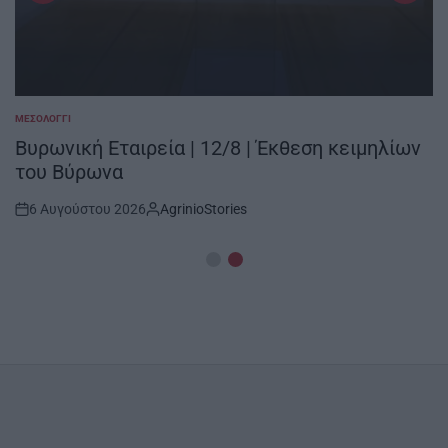
ΜΕΣΟΛΌΓΓΙ
POSTED
IN
Βυρωνική Εταιρεία | 12/8 | Έκθεση κειμηλίων
του Βύρωνα
6 Αυγούστου 2026
AgrinioStories
Post
By:
Date