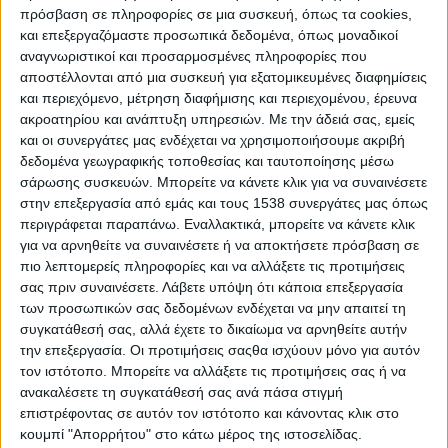
Τράπεζας της Ελλάδος, η οποία άρχισε τις
πρόσβαση σε πληροφορίες σε μια συσκευή, όπως τα cookies,
εργασίες της στις 14 Μαΐου 1928.
και επεξεργαζόμαστε προσωπικά δεδομένα, όπως μοναδικοί
αναγνωριστικοί και προσαρμοσμένες πληροφορίες που
Η ίδρυσή της αποτέλεσε σημαν​​τική
αποστέλλονται από μια συσκευή για εξατομικευμένες διαφημίσεις
μεταρρύθμιση στον ελληνικό
και περιεχόμενο, μέτρηση διαφήμισης και περιεχομένου, έρευνα
ακροατηρίου και ανάπτυξη υπηρεσιών.
Με την άδειά σας, εμείς
χρηματοπιστωτικό τομέα και, παρά τις
και οι συνεργάτες μας ενδέχεται να χρησιμοποιήσουμε ακριβή
αρχικές δυσκολίες, η Τράπεζα της Ελλάδος
δεδομένα γεωγραφικής τοποθεσίας και ταυτοποίησης μέσω
εδραιώθηκε ως ρυθμιστής του τραπεζικού
σάρωσης συσκευών. Μπορείτε να κάνετε κλικ για να συναινέσετε
στην επεξεργασία από εμάς και τους 1538 συνεργάτες μας όπως
τοπίου και θεματοφύλακας της
περιγράφεται παραπάνω. Εναλλακτικά, μπορείτε να κάνετε κλικ
χρηματοπιστωτικής σταθερότητας. Μετά την
για να αρνηθείτε να συναινέσετε ή να αποκτήσετε πρόσβαση σε
ανέγερση του κεντρικού καταστήματος στην
πιο λεπτομερείς πληροφορίες και να αλλάξετε τις προτιμήσεις
οδό Πανεπιστημίου 21, η Τράπεζα
σας πριν συναινέσετε.
Λάβετε υπόψη ότι κάποια επεξεργασία
των προσωπικών σας δεδομένων ενδέχεται να μην απαιτεί τη
δημιούργησε ευρύ δίκτυο υποκαταστημάτων
συγκατάθεσή σας, αλλά έχετε το δικαίωμα να αρνηθείτε αυτήν
σε όλη τη χώρα. Από τη διοίκησή της πέρασαν
την επεξεργασία. Οι προτιμήσεις σαςθα ισχύουν μόνο για αυτόν
σημαντικοί οικονομολόγοι διεθνούς
τον ιστότοπο. Μπορείτε να αλλάξετε τις προτιμήσεις σας ή να
ανακαλέσετε τη συγκατάθεσή σας ανά πάσα στιγμή
εμβέλειας, εκ των οποίων τέσσερις
επιστρέφοντας σε αυτόν τον ιστότοπο και κάνοντας κλικ στο
αναδείχθηκαν σε κρίσιμες στιγμές στο
κουμπί "Απορρήτου" στο κάτω μέρος της ιστοσελίδας.