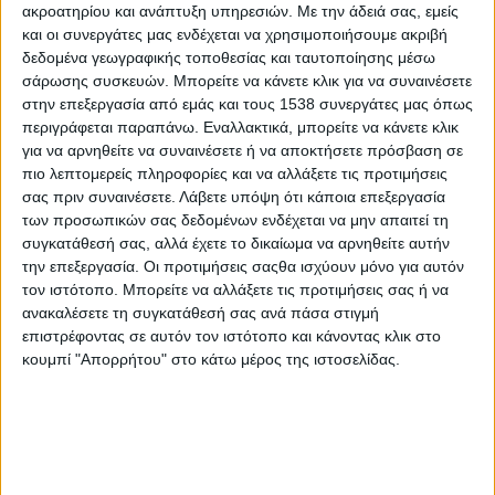
ακροατηρίου και ανάπτυξη υπηρεσιών.
Με την άδειά σας, εμείς
από σταθερό προσωπικό.
και οι συνεργάτες μας ενδέχεται να χρησιμοποιήσουμε ακριβή
δεδομένα γεωγραφικής τοποθεσίας και ταυτοποίησης μέσω
Η εικόνα συμπληρώνεται από ένα ετερόκλητο
σάρωσης συσκευών. Μπορείτε να κάνετε κλικ για να συναινέσετε
δυναμικό συμβασιούχων, ανάμεσά τους 53
στην επεξεργασία από εμάς και τους 1538 συνεργάτες μας όπως
περιγράφεται παραπάνω. Εναλλακτικά, μπορείτε να κάνετε κλικ
εργαζόμενοι που συμμετέχουν στο
πρόγραμμα
για να αρνηθείτε να συναινέσετε ή να αποκτήσετε πρόσβαση σε
«55-67»
και των οποίων οι συμβάσεις πρόκειται να
πιο λεπτομερείς πληροφορίες και να αλλάξετε τις προτιμήσεις
λήξουν, αφήνοντας ζωτικής σημασίας υπηρεσίες
σας πριν συναινέσετε.
Λάβετε υπόψη ότι κάποια επεξεργασία
των προσωπικών σας δεδομένων ενδέχεται να μην απαιτεί τη
στον «αυτόματο πιλότο».
συγκατάθεσή σας, αλλά έχετε το δικαίωμα να αρνηθείτε αυτήν
την επεξεργασία. Οι προτιμήσεις σαςθα ισχύουν μόνο για αυτόν
«
Πρόκειται για εργαζόμενους που
τον ιστότοπο. Μπορείτε να αλλάξετε τις προτιμήσεις σας ή να
καλύπτουν
πάγιες και διαρκείς ανάγκες
, όχι για
ανακαλέσετε τη συγκατάθεσή σας ανά πάσα στιγμή
“έκτακτες” περιπτώσεις. Η Πολιτεία δεν μπορεί να
επιστρέφοντας σε αυτόν τον ιστότοπο και κάνοντας κλικ στο
συνεχίζει να διαχειρίζεται τους ανθρώπους
κουμπί "Απορρήτου" στο κάτω μέρος της ιστοσελίδας.
αυτούς ως αριθμούς σε προσωρινές λίστες
»
υπογράμμισε ο Βουλευτής, προσθέτοντας πως
η
ενίσχυση των ΟΤΑ
με μόνιμο προσωπικό αποτελεί
αναγκαία συνθήκη για την επιβίωση της ελληνικής