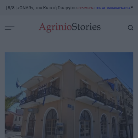
Skip
8/8 | «ONAR», του Κωστή Γεωργίου
Ξηρόμερο
ΞΗΡΟΜΕΡΟ
ΣΤΗΝ ΑΙΤΩΛΟΑΚΑΡΝΑΝΊΑ
to
POSTED
IN
content
AgrinioStories