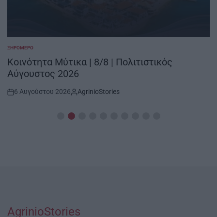
ΞΗΡΟΜΕΡΟ
POSTED
IN
Κοινότητα Μύτικα | 8/8 | Πολιτιστικός
Αύγουστος 2026
6 Αυγούστου 2026
AgrinioStories
Post
By:
Date
AgrinioStories