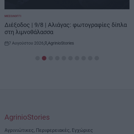
ΜΕΣΟΛΌΓΓΙ
POSTED
IN
Διέξοδος | 9/8 | Αλιάγας: φωτογραφίες δίπλα
στη λιμνοθάλασσα
7 Αυγούστου 2026
AgrinioStories
Post
By:
Date
AgrinioStories
Αγρινιώτικες, Περιφερειακές, Εγχώριες