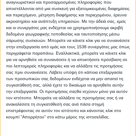
διορθώσεις προηγούμενων νόμων.
αναγνωριστικοί και προσαρμοσμένες πληροφορίες που
αποστέλλονται από μια συσκευή για εξατομικευμένες διαφημίσεις
Με την συγχώνευση των ΦΟΔΣΑ αλλά και με την
και περιεχόμενο, μέτρηση διαφήμισης και περιεχομένου, έρευνα
ακροατηρίου και ανάπτυξη υπηρεσιών.
Με την άδειά σας, εμείς
παραχώρηση αρμοδιοτήτων των ΟΤΑ στο ΥΠΕΝ
και οι συνεργάτες μας ενδέχεται να χρησιμοποιήσουμε ακριβή
καταργείται το αυτοδιοίκητο των Δήμων και
δεδομένα γεωγραφικής τοποθεσίας και ταυτοποίησης μέσω
αποτελεί παράφορη ρύθμιση αντισυνταγματική.
σάρωσης συσκευών. Μπορείτε να κάνετε κλικ για να συναινέσετε
στην επεξεργασία από εμάς και τους 1538 συνεργάτες μας όπως
Σύσσωμη η ΚΕΔΕ και η ΠΕΔ εξέφρασαν τις έντονες
περιγράφεται παραπάνω. Εναλλακτικά, μπορείτε να κάνετε κλικ
αντιρρήσεις του στην εν λόγω ρύθμιση.
για να αρνηθείτε να συναινέσετε ή να αποκτήσετε πρόσβαση σε
πιο λεπτομερείς πληροφορίες και να αλλάξετε τις προτιμήσεις
Εδώ και 6 σχεδόν χρόνια, ακόμα δεν έχουμε
σας πριν συναινέσετε.
Λάβετε υπόψη ότι κάποια επεξεργασία
εγκεκριμένους Περιφερειακούς Σχεδιασμούς,
των προσωπικών σας δεδομένων ενδέχεται να μην απαιτεί τη
όταν ο Εθνικός Σχεδιασμός που πριμοδοτεί την
συγκατάθεσή σας, αλλά έχετε το δικαίωμα να αρνηθείτε αυτήν
την επεξεργασία. Οι προτιμήσεις σαςθα ισχύουν μόνο για αυτόν
καύση και την ανακύκλωση ολοκληρώθηκε με
τον ιστότοπο. Μπορείτε να αλλάξετε τις προτιμήσεις σας ή να
δήθεν διαβούλευση τον Αύγουστο 2020 και ενώ ο
ανακαλέσετε τη συγκατάθεσή σας ανά πάσα στιγμή
ΣΥΡΙΖΑ ολοκλήρωσε και τον Εθνικό Σχεδιασμό και
επιστρέφοντας σε αυτόν τον ιστότοπο και κάνοντας κλικ στο
κουμπί "Απορρήτου" στο κάτω μέρος της ιστοσελίδας.
τους Περιφερειακούς Σχεδιασμούς μέσα σε μια
διετία, δέσμευσε 1 δις χρηματοδοτήσεις για έργα
απορριμμάτων και προκήρυξε τις μελέτες για την