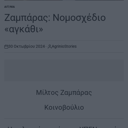
ΑΙΤ/ΝΊΑ
POSTED
IN
Ζαμπάρας: Nομοσχέδιο
«αγκάθι»
30 Οκτωβρίου 2024
AgrinioStories
on
.
Μίλτος Ζαμπάρας
Κοινοβούλιο