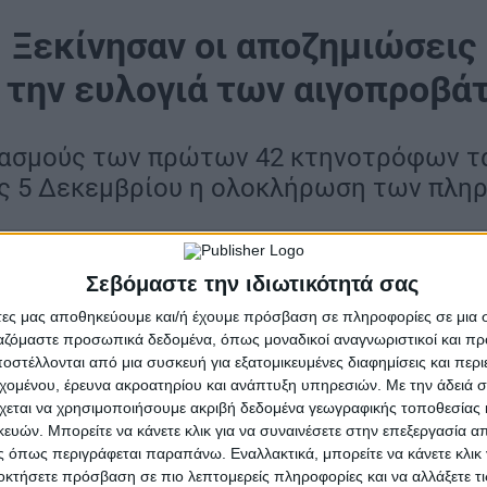
Ξεκίνησαν οι αποζημιώσεις
α την ευλογιά των αιγοπροβά
ασμούς των πρώτων 42 κτηνοτρόφων τα
ς 5 Δεκεμβρίου η ολοκλήρωση των πλ
ής των αποζημιώσεων προς τους κτηνοτρόφους που έχ
Σεβόμαστε την ιδιωτικότητά σας
προβάτων βρίσκεται πλέον σε πλήρη εξέλιξη. Ήδη έχο
άτες μας αποθηκεύουμε και/ή έχουμε πρόσβαση σε πληροφορίες σε μια
α 42 παραγωγούς, με συνολικό ποσό που φτάνει τις 75
ργαζόμαστε προσωπικά δεδομένα, όπως μοναδικοί αναγνωριστικοί και 
 πιστωθούν στους τραπεζικούς τους λογαριασμούς μέσ
στέλλονται από μια συσκευή για εξατομικευμένες διαφημίσεις και περ
εχομένου, έρευνα ακροατηρίου και ανάπτυξη υπηρεσιών.
Με την άδειά σα
μια πρώτη οικονομική ανάσα σε όσους βρέθηκαν ξαφνι
χεται να χρησιμοποιήσουμε ακριβή δεδομένα γεωγραφικής τοποθεσίας 
ών. Μπορείτε να κάνετε κλικ για να συναινέσετε στην επεξεργασία απ
Ελλάδας έχει εξασφαλίσει, μέσω του Υπουργείου Αγρο
 όπως περιγράφεται παραπάνω. Εναλλακτικά, μπορείτε να κάνετε κλικ γ
δύλι 3.000.000 ευρώ. Το ποσό αυτό καλύπτει τις αποζ
οκτήσετε πρόσβαση σε πιο λεπτομερείς πληροφορίες και να αλλάξετε τι