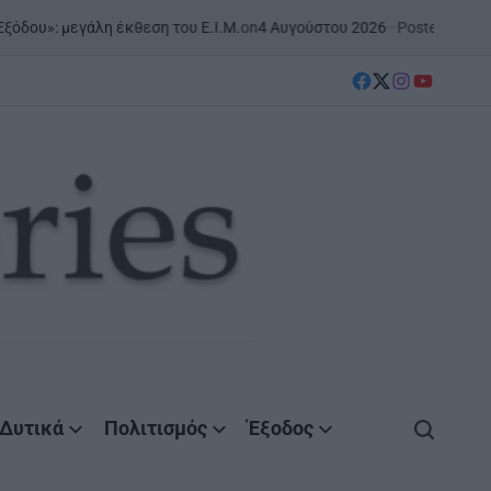
on
4 Αυγούστου 2026
Posted by
AgrinioStories
θεση του Ε.Ι.Μ.
ΝΑΥΠΑΚΤΊΑ
POSTED
IN
facebook
Twitter
instagram
YouTube
Δυτικά
Πολιτισμός
Έξοδος