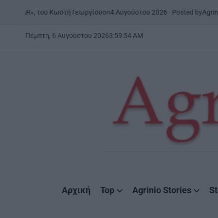
Skip
on
4 Αυγούστου 2026
Posted by
AgrinioStories
Κωστή Γεωργίου
ΜΕΣΟΛΌΓΓΙ
Σ
to
POSTED
IN
content
Πέμπτη, 6 Αυγούστου 2026
3
:
59
:
56
AM
AgrinioStories
Αρχική
Top
Agrinio Stories
St