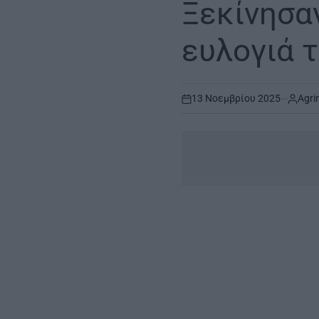
Ξεκίνησαν
ευλογιά 
13 Νοεμβρίου 2025
Agri
on