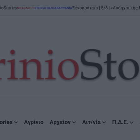
Ξενοκράτειο | 5/8 | «Απόηχοι της Εξόδου»: μεγάλη έκ
ΤΗΝ ΑΙΤΩΛΟΑΚΑΡΝΑΝΊΑ
ories
Αγρίνιο
Αρχείον
Αιτ/νία
Π.Δ.Ε.