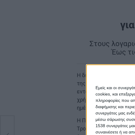
γι
|
Στους λογαρι
Έως τι
Η διαδικασία καταβολ
της ευλογιάς των αιγο
Εμείς και οι συνεργ
εντάλματα πληρωμής γι
cookies, και επεξε
χρήματα αναμένεται να
πληροφορίες που απο
διαφήμισης και περι
ημέρες, προσφέροντας 
συνεργάτες μας ενδέ
μέσω σάρωσης συσκευ
Η Περιφέρεια Δυτικής 
1538 συνεργάτες μας
Τροφίμων, συνολικό κον
συναινέσετε ή να απ