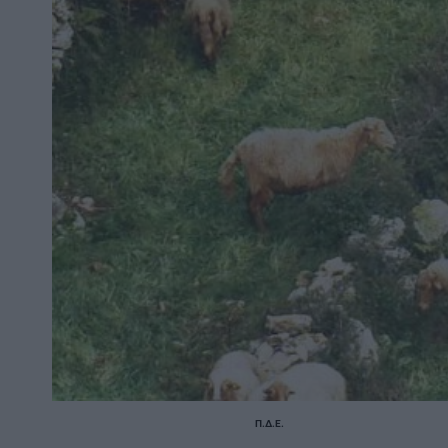
Π.Δ.Ε.
POSTED
IN