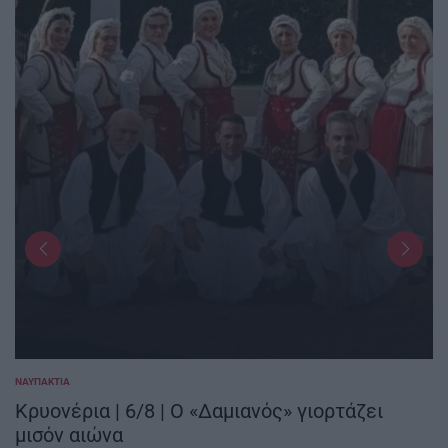
ΝΑΥΠΑΚΤΊΑ
POSTED
IN
Κρυονέρια | 6/8 | Ο «Δαμιανός» γιορτάζει
μισόν αιώνα