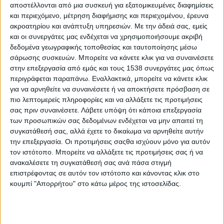
αποστέλλονται από μια συσκευή για εξατομικευμένες διαφημίσεις
Magic Bus Patras Bus Tour, ξεναγήσεις και
και περιεχόμενο, μέτρηση διαφήμισης και περιεχομένου, έρευνα
περίπατοι, performance, ταινίες μικρού μήκους και
ακροατηρίου και ανάπτυξη υπηρεσιών.
Με την άδειά σας, εμείς
πάρτι με Dj’s στο Πάρκο της Ειρήνης είναι μερικές
και οι συνεργάτες μας ενδέχεται να χρησιμοποιήσουμε ακριβή
δεδομένα γεωγραφικής τοποθεσίας και ταυτοποίησης μέσω
από τις δραστηριότητες της ημέρας, ενώ το
σάρωσης συσκευών. Μπορείτε να κάνετε κλικ για να συναινέσετε
Welcome to UP 2023 ταξιδεύει σήμερα στο Αγρίνιο
στην επεξεργασία από εμάς και τους 1538 συνεργάτες μας όπως
και παρακολουθεί παράσταση του Μπρέχτ.
περιγράφεται παραπάνω. Εναλλακτικά, μπορείτε να κάνετε κλικ
για να αρνηθείτε να συναινέσετε ή να αποκτήσετε πρόσβαση σε
Το πρόγραμμα της ΠΑΡΑΣΚΕΥΗΣ 20 ΟΚΤΩΒΡΙΟΥ
πιο λεπτομερείς πληροφορίες και να αλλάξετε τις προτιμήσεις
σας πριν συναινέσετε.
Λάβετε υπόψη ότι κάποια επεξεργασία
09.00 – 18.00 Αθλητικές Δραστηριότητες
των προσωπικών σας δεδομένων ενδέχεται να μην απαιτεί τη
από το Πανεπιστημιακό Γυμναστήριο στο
συγκατάθεσή σας, αλλά έχετε το δικαίωμα να αρνηθείτε αυτήν
Πάρκο της Ειρήνης
την επεξεργασία. Οι προτιμήσεις σαςθα ισχύουν μόνο για αυτόν
τον ιστότοπο. Μπορείτε να αλλάξετε τις προτιμήσεις σας ή να
10.00 – 18.30 Magic Bus Patras Bus Tour
ανακαλέσετε τη συγκατάθεσή σας ανά πάσα στιγμή
11.00 – 13.00 Περίπατος & Ξενάγηση στο
επιστρέφοντας σε αυτόν τον ιστότοπο και κάνοντας κλικ στο
Κέντρο της Πόλης με την Νικολέττα
κουμπί "Απορρήτου" στο κάτω μέρος της ιστοσελίδας.
Παλαιολόγου
12.00 – 14.00 Ηλιακή Παρατήρηση από την
ομάδα ΩΡΙΩΝ στο Πάρκο Ειρήνης